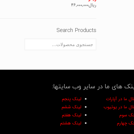
ریال
46,000,000
Search Products
نک های ما در سایر وب سایتها:
ال ما در آپارات
لینک پنجم
نال ما در یوتیوب
لینک ششم
نک سوم
لینک هفتم
نک چهارم
لینک هشتم