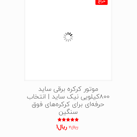
حراج
موتور کرکره برقی ساید
800کیلویی نیک ساید | انتخاب
حرفه‌ای برای کرکره‌های فوق
سنگین
قیمت
قیمت
ریال
1
نمره
ریال
2
5.00
اصلی:
فعلی:
از 5