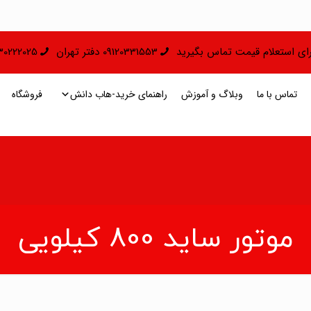
 برای استعلام قیمت تماس بگیرید
09120331553 دفتر تهران
09130222025 دفتر 
تماس با ما
وبلاگ و آموزش
راهنمای خرید-هاب دانش
فروشگاه
موتور ساید 800 کیلویی