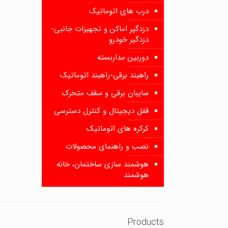
درب های اتوماتیک
دزدگیر اماکن و تجهیزات جانبی-
دزدگیر خودرو
دوربین مداربسته
راهبند برقی-راهبند اتوماتیک
سایبان برقی و سقف متحرک
قفل دیجیتال و کنترل دسترسی
کرکره های اتوماتیک
نصب و راهنمای محصولات
هوشمند سازی ساختمان، خانه
هوشمند
Products