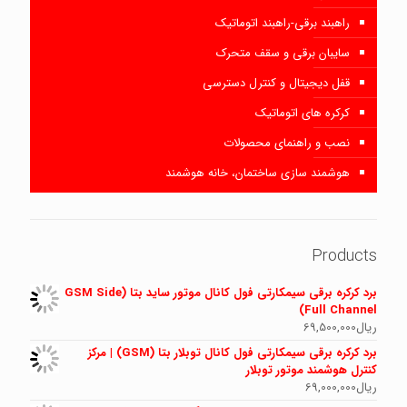
راهبند برقی-راهبند اتوماتیک
سایبان برقی و سقف متحرک
قفل دیجیتال و کنترل دسترسی
کرکره های اتوماتیک
نصب و راهنمای محصولات
هوشمند سازی ساختمان، خانه هوشمند
Products
برد کرکره برقی سیمکارتی فول کانال موتور ساید بتا (GSM Side
Full Channel)
ریال
69,500,000
برد کرکره برقی سیمکارتی فول کانال توبلار بتا (GSM) | مرکز
کنترل هوشمند موتور توبلار
ریال
69,000,000