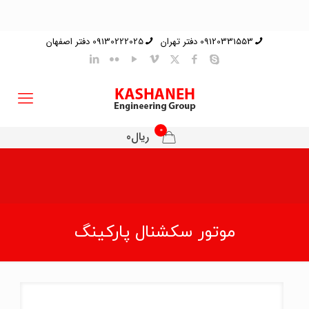
09120331553 دفتر تهران
09130222025 دفتر اصفهان
0
ریال0
موتور سکشنال پارکینگ