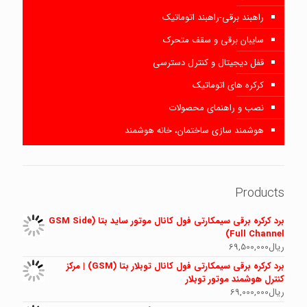
راهبند برقی-راهبند اتوماتیک
سایبان برقی و سقف متحرک
قفل دیجیتال و کنترل دسترسی
کرکره های اتوماتیک
نصب و راهنمای محصولات
هوشمند سازی ساختمان، خانه هوشمند
Products
برد کرکره برقی سیمکارتی فول کانال موتور ساید بتا (GSM Side
Full Channel)
ریال
69,500,000
برد کرکره برقی سیمکارتی فول کانال توبلار بتا (GSM) | مرکز
کنترل هوشمند موتور توبلار
ریال
69,000,000