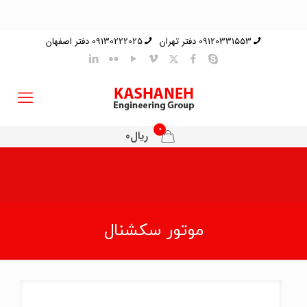
09120331553 دفتر تهران
09130222025 دفتر اصفهان
0
ریال0
موتور سکشنال