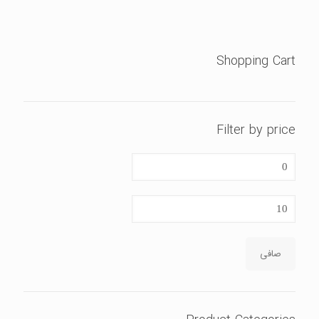
ریال2
ریال1.
بود.
Shopping Cart
Filter by price
حداقل
قیمت
حداكثر
قيمت
صافی