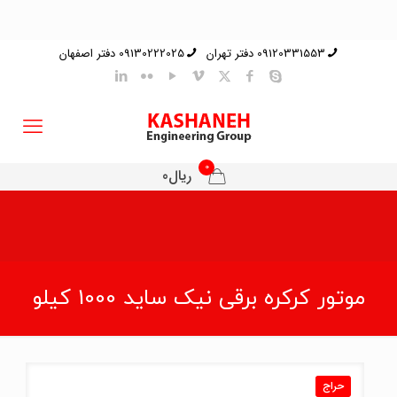
09120331553 دفتر تهران
09130222025 دفتر اصفهان
0
ریال0
موتور کرکره برقی نیک ساید 1000 کیلو
حراج