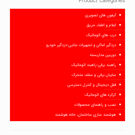
Product Categories
آیفون های تصویری
اعلام و اطفاء حریق
درب های اتوماتیک
دزدگیر اماکن و تجهیزات جانبی-دزدگیر خودرو
دوربین مداربسته
راهبند برقی-راهبند اتوماتیک
سایبان برقی و سقف متحرک
قفل دیجیتال و کنترل دسترسی
کرکره های اتوماتیک
نصب و راهنمای محصولات
هوشمند سازی ساختمان، خانه هوشمند