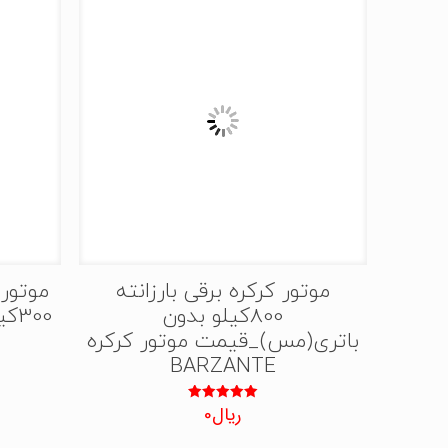
موتور کرکره برقی بارزانته
موتور 
800کیلو بدون
باتری(مس)_قیمت موتور کرکره
BARZANTE
ریال
0
نمره
5.00
از 5