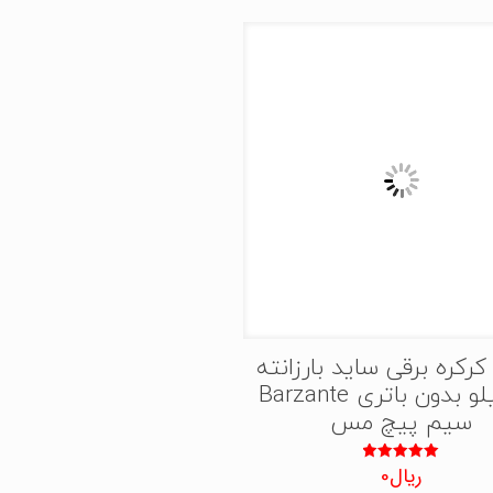
کرکره برقی ساید بارزانته
600کیلو بدون باتری Barzante
سیم پیچ مس
ریال
0
نمره
5.00