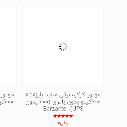
موتور کرکره برقی ساید بارزانته
موتور 
600کیلو بدون باتری (600 بدون
UPS)، Barzante
ریال
0
نمره
5.00