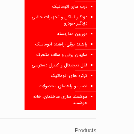
درب های اتوماتیک
دزدگیر اماکن و تجهیزات جانبی-
دزدگیر خودرو
دوربین مداربسته
راهبند برقی-راهبند اتوماتیک
سایبان برقی و سقف متحرک
قفل دیجیتال و کنترل دسترسی
کرکره های اتوماتیک
نصب و راهنمای محصولات
هوشمند سازی ساختمان، خانه
هوشمند
Products