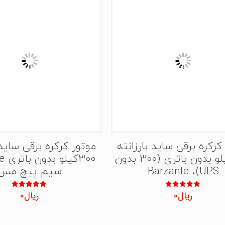
کرکره برقی ساید بارزانته
موتور کرکره برقی ساید 
300کیلو بدون باتری (300 بدون
300ک
UPS)، Barzante
سیم پیچ مس
ریال
0
ریال
0
نمره
نمره
5.00
5.00
از 5
از 5