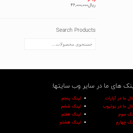
ریال
46,000,000
Search Products
نک های ما در سایر وب سایتها:
ال ما در آپارات
لینک پنجم
نال ما در یوتیوب
لینک ششم
نک سوم
لینک هفتم
نک چهارم
لینک هشتم