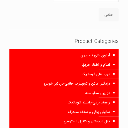
صافی
Product Categories
آیفون های تصویری
اعلام و اطفاء حریق
درب های اتوماتیک
دزدگیر اماکن و تجهیزات جانبی-دزدگیر خودرو
دوربین مداربسته
راهبند برقی-راهبند اتوماتیک
سایبان برقی و سقف متحرک
قفل دیجیتال و کنترل دسترسی