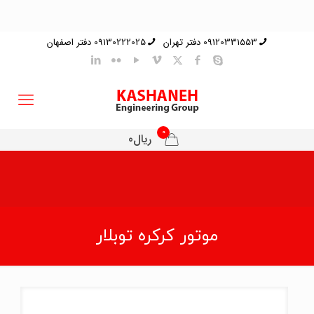
09120331553 دفتر تهران
09130222025 دفتر اصفهان
0
ریال0
موتور کرکره توبلار