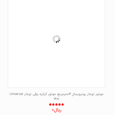
موتور توبلار یونیورسال 14مترمربع، موتور کرکره برقی توبلار Universal
14m
ریال
0
نمره
5.00
از 5