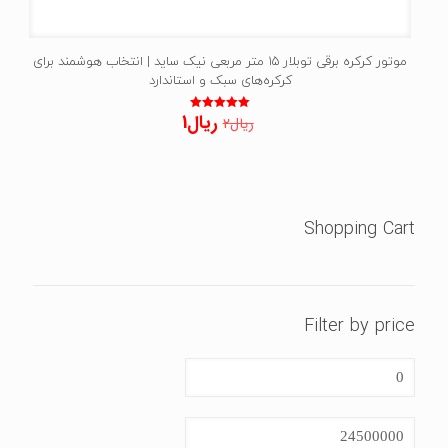
موتور کرکره برقی توبلار 15 متر مربعی نیک ساید | انتخاب هوشمند برای
کرکره‌های سبک و استاندارد
قیمت
قیمت
ریال
1
نمره
ریال
2
5.00
اصلی:
فعلی:
از 5
ریال2
ریال1.
بود.
Shopping Cart
Filter by price
حداقل
قیمت
حداكثر
قيمت