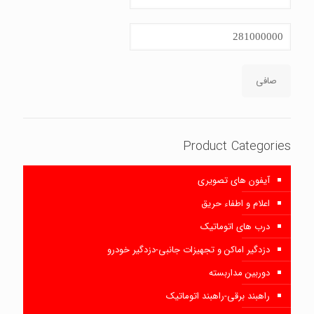
قیمت
حداكثر
قيمت
صافی
Product Categories
آیفون های تصویری
اعلام و اطفاء حریق
درب های اتوماتیک
دزدگیر اماکن و تجهیزات جانبی-دزدگیر خودرو
دوربین مداربسته
راهبند برقی-راهبند اتوماتیک