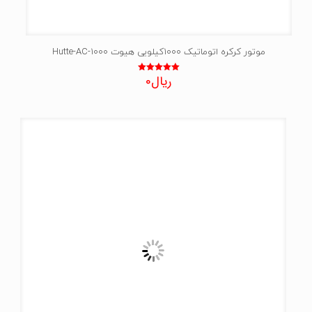
موتور کرکره اتوماتیک 1000کیلویی هیوت Hutte-AC-1000
ریال
0
نمره
5.00
از 5