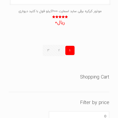
موتور کرکره برقی ساید اسمارت 600کیلو فول با کلید دیواری
ریال
0
نمره
5.00
از 5
3
2
1
Shopping Cart
Filter by price
حداقل