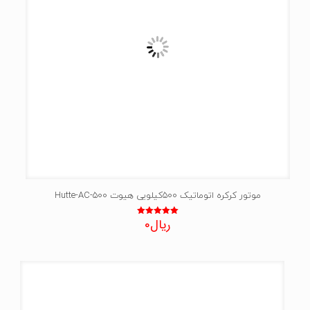
موتور کرکره اتوماتیک 500کیلویی هیوت Hutte-AC-500
ریال
0
نمره
5.00
از 5