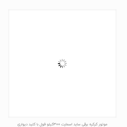
موتور کرکره برقی ساید اسمارت 300کیلو فول با کلید دیواری