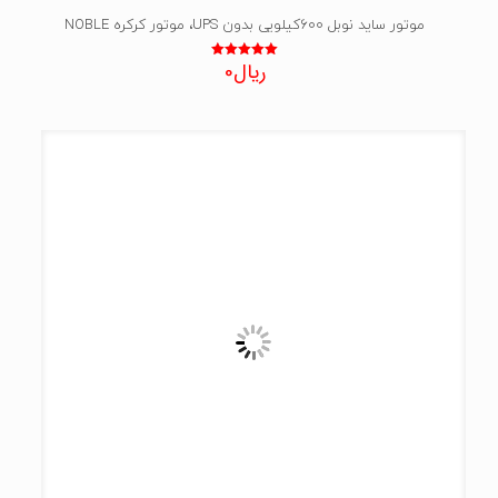
موتور ساید نوبل 600کیلویی بدون UPS، موتور کرکره NOBLE
ریال
0
نمره
5.00
از 5