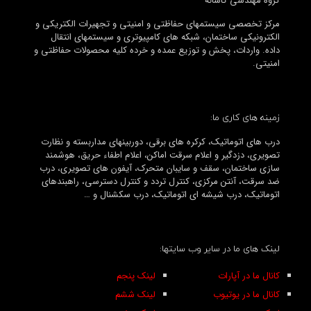
گروه مهندسی کاشانه
مرکز تخصصی سیستمهای حفاظتی و امنیتی و تجهیرات الکتریکی و
الکترونیکی ساختمان، شبکه های کامپیوتری و سیستمهای انتقال
داده. واردات، پخش و توزیع عمده و خرده کلیه محصولات حفاظتی و
امنیتی.
زمینه های کاری ما:
درب های اتوماتیک، کرکره های برقی، دوربینهای مداربسته و نظارت
تصویری، دزدگیر و اعلام سرقت اماکن، اعلام اطفاء حریق، هوشمند
سازی ساختمان، سقف و سایبان متحرک، آیفون های تصویری، درب
ضد سرقت، آنتن مرکزی، کنترل تردد و کنترل دسترسی، راهبندهای
اتوماتیک، درب شیشه ای اتوماتیک، درب سکشنال و …
لینک های ما در سایر وب سایتها:
کانال ما در آپارات
لینک پنجم
کانال ما در یوتیوب
لینک ششم