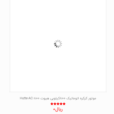
موتور کرکره اتوماتیک 800کیلویی هیوت Hutte-AC-800
ریال
0
نمره
5.00
از 5