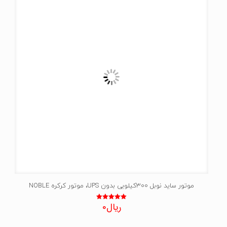
موتور ساید نوبل 300کیلویی بدون UPS، موتور کرکره NOBLE
ریال
0
نمره
5.00
از 5