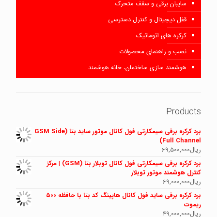
سایبان برقی و سقف متحرک
قفل دیجیتال و کنترل دسترسی
کرکره های اتوماتیک
نصب و راهنمای محصولات
هوشمند سازی ساختمان، خانه هوشمند
Products
برد کرکره برقی سیمکارتی فول کانال موتور ساید بتا (GSM Side
Full Channel)
ریال
69,500,000
برد کرکره برقی سیمکارتی فول کانال توبلار بتا (GSM) | مرکز
کنترل هوشمند موتور توبلار
ریال
69,000,000
برد کرکره برقی ساید فول کانال هاپینگ کد بتا با حافظه ۵۰۰
ریموت
ریال
49,000,000