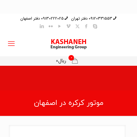
09120331553 دفتر تهران
09130222025 دفتر اصفهان
0
ریال0
موتور کرکره در اصفهان