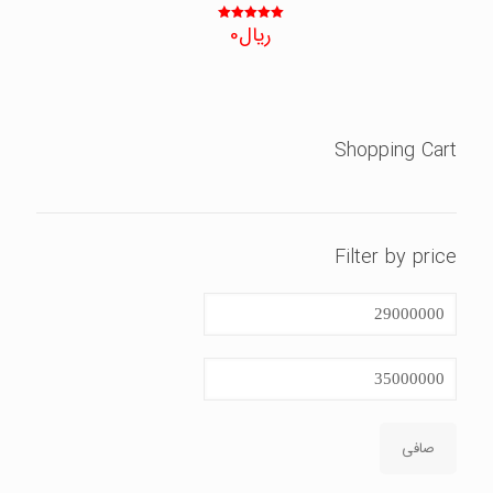
ریال
0
نمره
5.00
از 5
Shopping Cart
Filter by price
حداقل
قیمت
حداكثر
قيمت
صافی