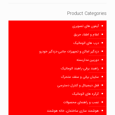
Product Categories
آیفون های تصویری
اعلام و اطفاء حریق
درب های اتوماتیک
دزدگیر اماکن و تجهیزات جانبی-دزدگیر خودرو
دوربین مداربسته
راهبند برقی-راهبند اتوماتیک
سایبان برقی و سقف متحرک
قفل دیجیتال و کنترل دسترسی
کرکره های اتوماتیک
نصب و راهنمای محصولات
هوشمند سازی ساختمان، خانه هوشمند