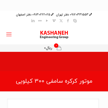
09120331553 دفتر تهران
09130222025 دفتر اصفهان
0
ریال0
موتور کرکره سامفی 300 کیلویی