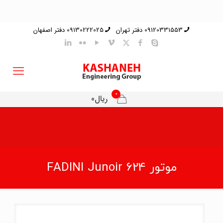
09120331553 دفتر تهران
09130222025 دفتر اصفهان
0
ریال0
موتور FADINI Junoir 624