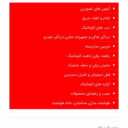
آیفون های تصویری
اعلام و اطفاء حریق
درب های اتوماتیک
دزدگیر اماکن و تجهیزات جانبی-دزدگیر خودرو
دوربین مداربسته
راهبند برقی-راهبند اتوماتیک
سایبان برقی و سقف متحرک
قفل دیجیتال و کنترل دسترسی
کرکره های اتوماتیک
نصب و راهنمای محصولات
هوشمند سازی ساختمان، خانه هوشمند