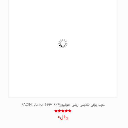
درب برقی فادینی ریلی جونیور624 -FADINI Junior 624
ریال
0
نمره
5.00
از 5