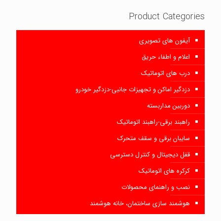
Product Categories
آیفون های تصویری
اعلام و اطفاء حریق
درب های اتوماتیک
دزدگیر اماکن و تجهیزات جانبی-دزدگیر خودرو
دوربین مداربسته
راهبند برقی-راهبند اتوماتیک
سایبان برقی و سقف متحرک
قفل دیجیتال و کنترل دسترسی
کرکره های اتوماتیک
نصب و راهنمای محصولات
هوشمند سازی ساختمان، خانه هوشمند