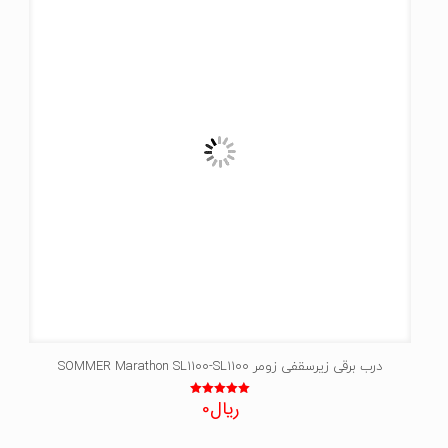
درب برقی زیرسقفی زومر SOMMER Marathon SL1100-SL1100
ریال
0
نمره
5.00
از 5