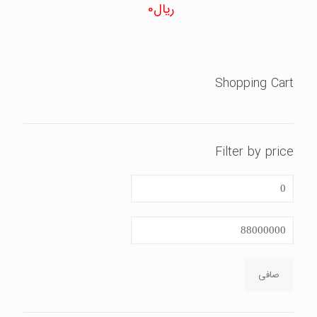
ریال
0
نمره
5.00
از 5
Shopping Cart
Filter by price
حداقل
قیمت
حداكثر
قيمت
صافی