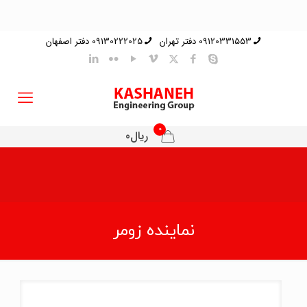
09120331553 دفتر تهران
09130222025 دفتر اصفهان
0
ریال0
نماینده زومر