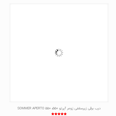
درب برقی زیرسقفی زومر آپرتو 550، SOMMER APERTO 550