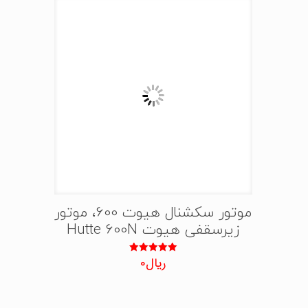
موتور سکشنال هیوت 600، موتور
زیرسقفی هیوت Hutte 600N
ریال
0
نمره
5.00
از 5