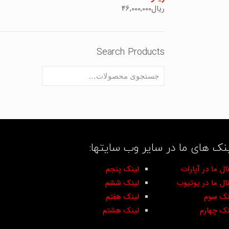
ریال
46,000,000
Search Products
نک های ما در سایر وب سایتها:
ال ما در آپارات
لینک پنجم
نال ما در یوتیوب
لینک ششم
نک سوم
لینک هفتم
نک چهارم
لینک هشتم