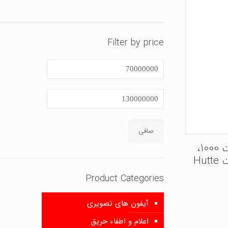
Filter by price
حداقل
قیمت
حداكثر
قيمت
صافی
موتور سکشنال هیوت 1000،
موتور زیرسقفی هیوت Hutte
Product Categories
آیفون های تصویری
اعلام و اطفاء حریق