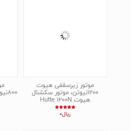
موتور زیرسقفی هیوت
مو
1200نیوتن، موتور سکشنال
800
هیوت Hutte 1200N
ریال
0
نمره
5.00
از 5