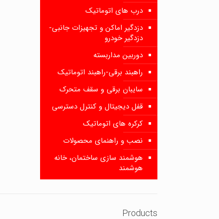
درب های اتوماتیک
دزدگیر اماکن و تجهیزات جانبی-
دزدگیر خودرو
دوربین مداربسته
راهبند برقی-راهبند اتوماتیک
سایبان برقی و سقف متحرک
قفل دیجیتال و کنترل دسترسی
کرکره های اتوماتیک
نصب و راهنمای محصولات
هوشمند سازی ساختمان، خانه
هوشمند
Products