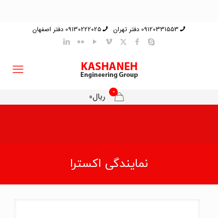
09120331553 دفتر تهران
09130222025 دفتر اصفهان
0
ریال0
نمایندگی اکسترا