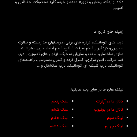
داده. واردات، پخش و توزیع عمده و خرده کلیه محصولات حفاظتی و
امنیتی.
زمینه های کاری ما:
درب های اتوماتیک، کرکره های برقی، دوربینهای مداربسته و نظارت
تصویری، دزدگیر و اعلام سرقت اماکن، اعلام اطفاء حریق، هوشمند
سازی ساختمان، سقف و سایبان متحرک، آیفون های تصویری، درب
ضد سرقت، آنتن مرکزی، کنترل تردد و کنترل دسترسی، راهبندهای
اتوماتیک، درب شیشه ای اتوماتیک، درب سکشنال و …
لینک های ما در سایر وب سایتها:
کانال ما در آپارات
لینک پنجم
کانال ما در یوتیوب
لینک ششم
لینک سوم
لینک هفتم
لینک چهارم
لینک هشتم