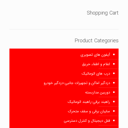
Shopping Cart
Product Categories
آیفون های تصویری
اعلام و اطفاء حریق
درب های اتوماتیک
دزدگیر اماکن و تجهیزات جانبی-دزدگیر خودرو
دوربین مداربسته
راهبند برقی-راهبند اتوماتیک
سایبان برقی و سقف متحرک
قفل دیجیتال و کنترل دسترسی