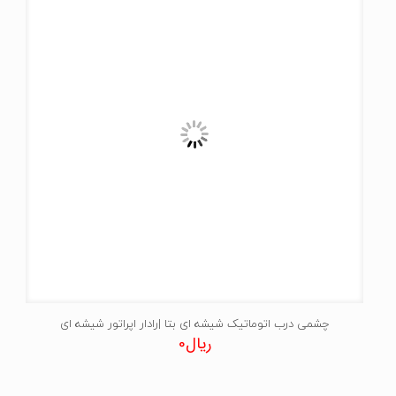
چشمی درب اتوماتیک شیشه ای بتا |رادار اپراتور شیشه ای
ریال
0