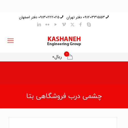
09120331553 دفتر تهران
09130222025 دفتر اصفهان
0
ریال0
چشمی درب فروشگاهی بتا