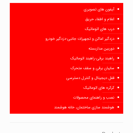
آیفون های تصویری
اعلام و اطفاء حریق
درب های اتوماتیک
دزدگیر اماکن و تجهیزات جانبی-دزدگیر خودرو
دوربین مداربسته
راهبند برقی-راهبند اتوماتیک
سایبان برقی و سقف متحرک
قفل دیجیتال و کنترل دسترسی
کرکره های اتوماتیک
نصب و راهنمای محصولات
هوشمند سازی ساختمان، خانه هوشمند