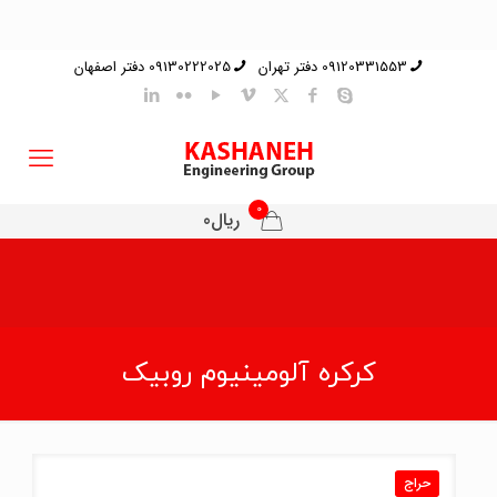
09120331553 دفتر تهران
09130222025 دفتر اصفهان
0
ریال0
کرکره آلومینیوم روبیک
حراج