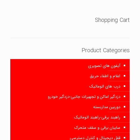
Shopping Cart
Product Categories
آیفون های تصویری
اعلام و اطفاء حریق
درب های اتوماتیک
دزدگیر اماکن و تجهیزات جانبی-دزدگیر خودرو
دوربین مداربسته
راهبند برقی-راهبند اتوماتیک
سایبان برقی و سقف متحرک
قفل دیجیتال و کنترل دسترسی