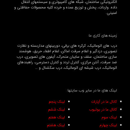
الکترونیکی ساختمان، شبکه های کامپیوتری و سیستمهای انتقال
داده. واردات، پخش و توزیع عمده و خرده کلیه محصولات حفاظتی و
امنیتی.
زمینه های کاری ما:
درب های اتوماتیک، کرکره های برقی، دوربینهای مداربسته و نظارت
تصویری، دزدگیر و اعلام سرقت اماکن، اعلام اطفاء حریق، هوشمند
سازی ساختمان، سقف و سایبان متحرک، آیفون های تصویری، درب
ضد سرقت، آنتن مرکزی، کنترل تردد و کنترل دسترسی، راهبندهای
اتوماتیک، درب شیشه ای اتوماتیک، درب سکشنال و …
لینک های ما در سایر وب سایتها:
کانال ما در آپارات
لینک پنجم
کانال ما در یوتیوب
لینک ششم
لینک سوم
لینک هفتم
لینک چهارم
لینک هشتم