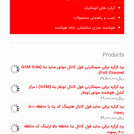
کرکره های اتوماتیک
نصب و راهنمای محصولات
هوشمند سازی ساختمان، خانه هوشمند
Products
برد کرکره برقی سیمکارتی فول کانال موتور ساید بتا (GSM Side
Full Channel)
ریال
69,500,000
برد کرکره برقی سیمکارتی فول کانال توبلار بتا (GSM) | مرکز
کنترل هوشمند موتور توبلار
ریال
69,000,000
برد کرکره برقی ساید فول کانال هاپینگ کد بتا با حافظه ۵۰۰
ریموت
ریال
49,000,000
برد کرکره برقی ساید فول کانال بتا حافظه بالا لرنینگ کد حافظه
600 ریموت