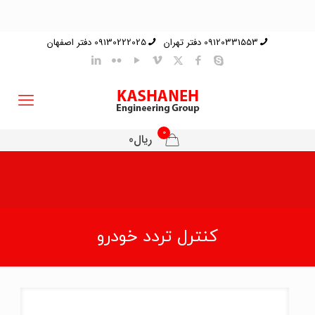
09120331553 دفتر تهران
09130222025 دفتر اصفهان
0
ریال0
کنترل تردد خودرو