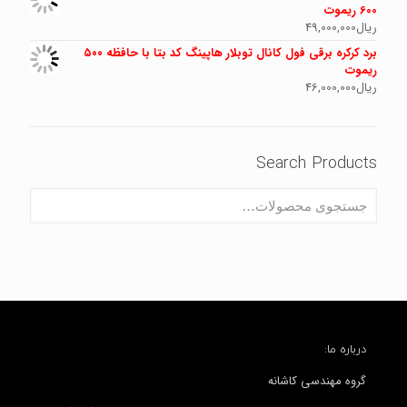
600 ریموت
ریال
49,000,000
برد کرکره برقی فول کانال توبلار هاپینگ کد بتا با حافظه ۵۰۰
ریموت
ریال
46,000,000
Search Products
درباره ما:
گروه مهندسی کاشانه