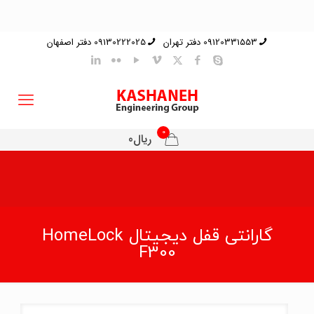
09120331553 دفتر تهران
09130222025 دفتر اصفهان
0
ریال0
گارانتی قفل دیجیتال HomeLock
F300