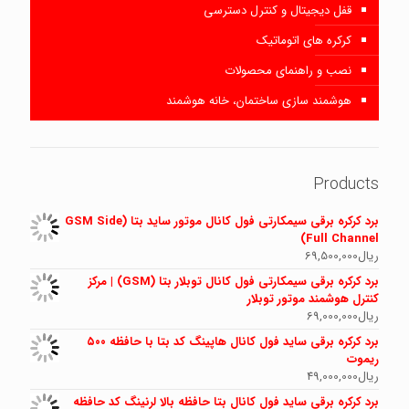
قفل دیجیتال و کنترل دسترسی
کرکره های اتوماتیک
نصب و راهنمای محصولات
هوشمند سازی ساختمان، خانه هوشمند
Products
برد کرکره برقی سیمکارتی فول کانال موتور ساید بتا (GSM Side
Full Channel)
ریال
69,500,000
برد کرکره برقی سیمکارتی فول کانال توبلار بتا (GSM) | مرکز
کنترل هوشمند موتور توبلار
ریال
69,000,000
برد کرکره برقی ساید فول کانال هاپینگ کد بتا با حافظه ۵۰۰
ریموت
ریال
49,000,000
برد کرکره برقی ساید فول کانال بتا حافظه بالا لرنینگ کد حافظه