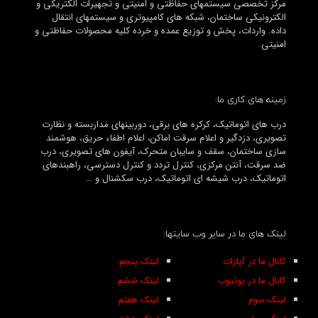
مرکز تخصصی سیستمهای حفاظتی و امنیتی و تجهیرات الکتریکی و
الکترونیکی ساختمان، شبکه های کامپیوتری و سیستمهای انتقال
داده. واردات، پخش و توزیع عمده و خرده کلیه محصولات حفاظتی و
امنیتی.
زمینه های کاری ما:
درب های اتوماتیک، کرکره های برقی، دوربینهای مداربسته و نظارت
تصویری، دزدگیر و اعلام سرقت اماکن، اعلام اطفاء حریق، هوشمند
سازی ساختمان، سقف و سایبان متحرک، آیفون های تصویری، درب
ضد سرقت، آنتن مرکزی، کنترل تردد و کنترل دسترسی، راهبندهای
اتوماتیک، درب شیشه ای اتوماتیک، درب سکشنال و …
لینک های ما در سایر وب سایتها:
کانال ما در آپارات
لینک پنجم
کانال ما در یوتیوب
لینک ششم
لینک سوم
لینک هفتم