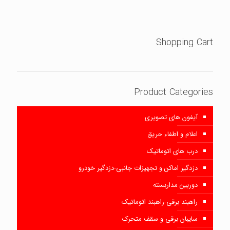
5.00
از 5
Shopping Cart
Product Categories
آیفون های تصویری
اعلام و اطفاء حریق
درب های اتوماتیک
دزدگیر اماکن و تجهیزات جانبی-دزدگیر خودرو
دوربین مداربسته
راهبند برقی-راهبند اتوماتیک
سایبان برقی و سقف متحرک