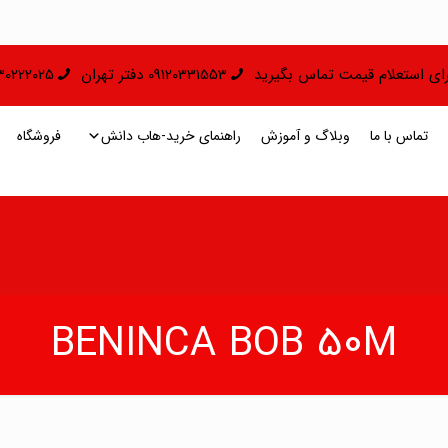
 برای استعلام قیمت تماس بگیرید
09120331553 دفتر تهران
09130222025 دفتر 
تماس با ما
وبلاگ و آموزش
راهنمای خرید-هاب دانش
فروشگاه
BENINCA BOB 50M