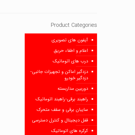
Product Categories
آیفون های تصویری
اعلام و اطفاء حریق
درب های اتوماتیک
دزدگیر اماکن و تجهیزات جانبی-
دزدگیر خودرو
دوربین مداربسته
راهبند برقی-راهبند اتوماتیک
سایبان برقی و سقف متحرک
قفل دیجیتال و کنترل دسترسی
کرکره های اتوماتیک