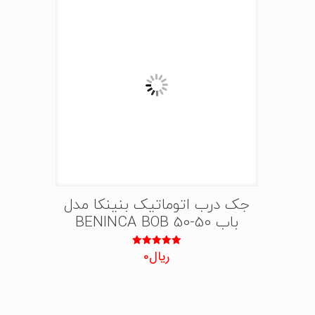
جک درب اتوماتیک بنینکا مدل
باب 50-BENINCA BOB 50
ریال
0
نمره
5.00
از 5