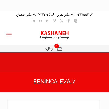
09120331553 دفتر تهران
09130222025 دفتر اصفهان
0
ریال0
BENINCA EVA.7