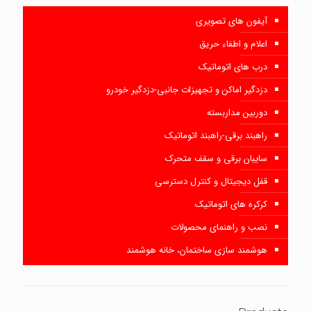
آیفون های تصویری
اعلام و اطفاء حریق
درب های اتوماتیک
دزدگیر اماکن و تجهیزات جانبی-دزدگیر خودرو
دوربین مداربسته
راهبند برقی-راهبند اتوماتیک
سایبان برقی و سقف متحرک
قفل دیجیتال و کنترل دسترسی
کرکره های اتوماتیک
نصب و راهنمای محصولات
هوشمند سازی ساختمان، خانه هوشمند