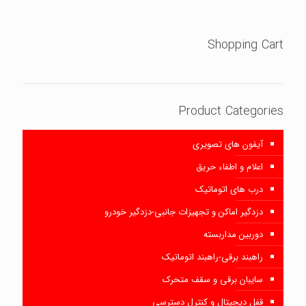
Shopping Cart
Product Categories
آیفون های تصویری
اعلام و اطفاء حریق
درب های اتوماتیک
دزدگیر اماکن و تجهیزات جانبی-دزدگیر خودرو
دوربین مداربسته
راهبند برقی-راهبند اتوماتیک
سایبان برقی و سقف متحرک
قفل دیجیتال و کنترل دسترسی