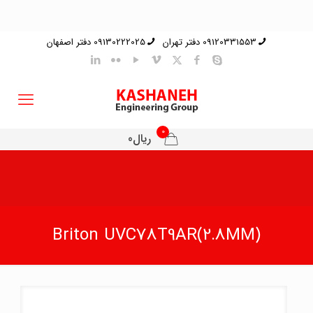
09120331553 دفتر تهران
09130222025 دفتر اصفهان
0
ریال0
Briton UVC78T9AR(2.8MM)