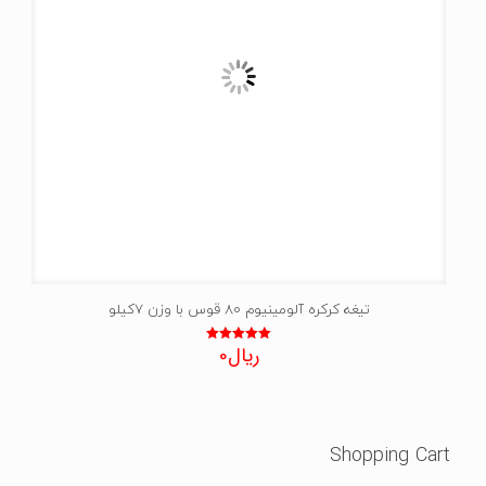
تیغه کرکره آلومینیوم 80 قوس با وزن 7کیلو
ریال
0
نمره
5.00
از 5
Shopping Cart