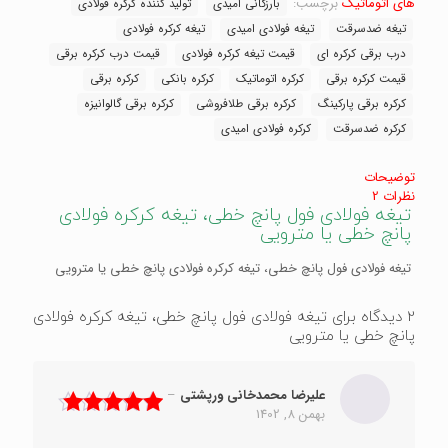
تیغه
های اتوماتیک
برچسب:
بارزگانی امیدی
تولید کننده کرکره فولادی
کرکره
تیغه ضدسرقت
تیغه فولادی امیدی
تیغه کرکره فولادی
فولادی
درب برقی کرکره ای
قیمت تیغه کرکره فولادی
قیمت درب کرکره برقی
پانچ
خطی
قیمت کرکره برقی
کرکره اتوماتیک
کرکره بانکی
کرکره برقی
یا
کرکره برقی پارکینگ
کرکره برقی طلافروشی
کرکره برقی گالوانیزه
مترویی
کرکره ضدسرقت
کرکره فولادی امیدی
عدد
توضیحات
نظرات
2
تیغه فولادی فول پانچ خطی، تیغه کرکره فولادی
پانچ خطی یا مترویی
تیغه فولادی فول پانچ خطی، تیغه کرکره فولادی پانچ خطی یا مترویی
2 دیدگاه برای
تیغه فولادی فول پانچ خطی، تیغه کرکره فولادی
پانچ خطی یا مترویی
علیرضا محمدخانی ورپشتی
–
بهمن 8, 1402
نمره
5
از 5