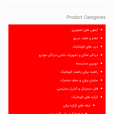
Product Categories
آیفون های تصویری
اعلام و اطفاء حریق
درب های اتوماتیک
دزدگیر اماکن و تجهیزات جانبی-دزدگیر خودرو
دوربین مداربسته
راهبند برقی-راهبند اتوماتیک
سایبان برقی و سقف متحرک
قفل دیجیتال و کنترل دسترسی
کرکره های اتوماتیک
تیغه های کرکره برقی
تیغه کرکره برقی آلومینیوم