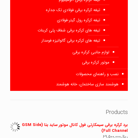
تیغه کرکره برقی فولادی تک جداره
تیغه کرکره رول گیتر-فولادی
تیغه های کرکره برقی شفاف پلی کربنات
تیغه های کرکره برقی گالوانیزه فومدار
لوازم جانبی کرکره برقی
موتور کرکره برقی
نصب و راهنمای محصولات
هوشمند سازی ساختمان، خانه هوشمند
Products
برد کرکره برقی سیمکارتی فول کانال موتور ساید بتا (GSM Side
Full Channel)
ریال
69,500,000