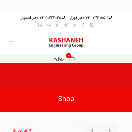
09120331553 دفتر تهران
09130222025 دفتر اصفهان
0
ریال0
Shop
Show all