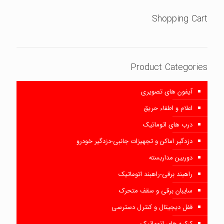
Shopping Cart
Product Categories
آیفون های تصویری
اعلام و اطفاء حریق
درب های اتوماتیک
دزدگیر اماکن و تجهیزات جانبی-دزدگیر خودرو
دوربین مداربسته
راهبند برقی-راهبند اتوماتیک
سایبان برقی و سقف متحرک
قفل دیجیتال و کنترل دسترسی
کرکره های اتوماتیک