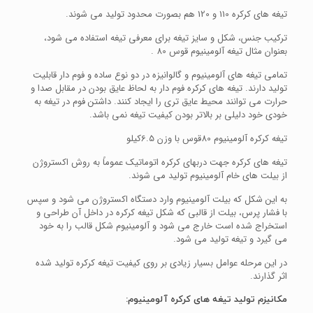
تیغه های کرکره 110 و 120 هم بصورت محدود تولید می شوند.
ترکیب جنس، شکل و سایز تیغه برای معرفی تیغه استفاده می شود،
بعنوان مثال تیغه آلومینیوم قوس 80 .
تمامی تیغه های آلومینیوم و گالوانیزه در دو نوع ساده و فوم دار قابلیت
تولید دارند. تیغه های کرکره فوم دار به لحاظ عایق بودن در مقابل صدا و
حرارت می توانند محیط عایق تری را ایجاد کنند. داشتن فوم در تیغه به
خودی خود دلیلی بر بالاتر بودن کیفیت تیغه نمی باشد.
تیغه کرکره آلومینیوم 80قوس با وزن 6.5کیلو
تیغه های کرکره جهت دربهای کرکره اتوماتیک عموماً به روش اکستروژن
از بیلت های خام آلومینیوم تولید می شوند.
به این شکل که بیلت آلومینیوم وارد دستگاه اکستروژن می شود و سپس
با فشار پرس، بیلت از قالبی که شکل تیغه کرکره در داخل آن طراحی و
استخراج شده است خارج می شود و آلومینیوم شکل قالب را به خود
می گیرد و تیغه تولید می شود.
در این مرحله عوامل بسیار زیادی بر روی کیفیت تیغه کرکره تولید شده
اثر گذارند.
مکانیزم تولید تیغه های کرکره آلومینیوم: