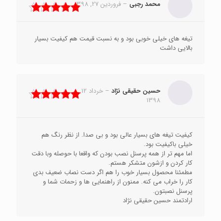
محمد رجبی
–
فروردین 27, 1398
نمره
5
از 5
تیغه های خیلی خوبی بود و به نسبت قیمت هم کیفیت بسیار
بالایی داشت
حسین حقیقی نژاد
–
خرداد 12,
1398
نمره
5
از 5
کیفیت تیغه های بسیار عالی بود و بی صدا. از نظر رنگ هم
خیلی باکیفیت بود.
اما مهم تر از همه پرسنل نصب بودن که واقعا با حوصله وبا دقت
کار کردن و ازشون متشکر هستم.
مطمئنا محصول بسیار خوب را هم اگر دست نصاب ضعیف بدی
کار را خراب می کنه. ممنون از راهنمایی ها و زحمات شما و
پرسنل نصبتون.
ارادتمند حسین حقیقی نژاد