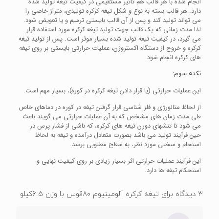
انجام شده با هر قالب هم تاثیر مستقیمی در کیفیت تیغه تولید شده
دارد. هر قالب بسته به نوع و شکل تیغه کرکره تولیدی، متراژ خاصی را
می تواند تولید کند و پس از آن قالب بایستی ترمیم و یا تعویض شود.
لذا مدت زمانی که یک قالب جهت تولید تیغه کرکره مورد استفاده قرار
می گیرد، در کیفیت تیغه تولید شده بسیار موثر است.
پس از تولید تیغه
کرکره و خروج از دستگاه اکستروژن، عملیات حرارتی بایستی بر روی تیغه
های کرکره انجام شود.
نکته سوم:
این عملیات حرارتی (یا قرار دادن تیغه کرکره در کوره)، بسیار مهم است.
از لحاظ متالورژی و فلز شناسی قرار گرفتن تیغه در کوره در دماهای خاص
طی مدت زمان های مشخص که به آن عملیات حرارتی می گویند باعث
می شود تا تنشهای دورن تیغه های کرکره، که ناشی از فشار پرس در
حین فرآیند تولید می باشد بصورت متعادل درآمده و تیغه به لحاظ
استحام و سختی مورد نظر، به سطح مطلوبی برسد.
این فرآیند عملیات حرارتی اثر بسیار زیادی بر روی کیفیت نهایی و
استحکام تیغه ها دارد.
3 دیدگاه برای
تیغه کرکره آلومینیوم 80قوس با وزن 6.5کیلو