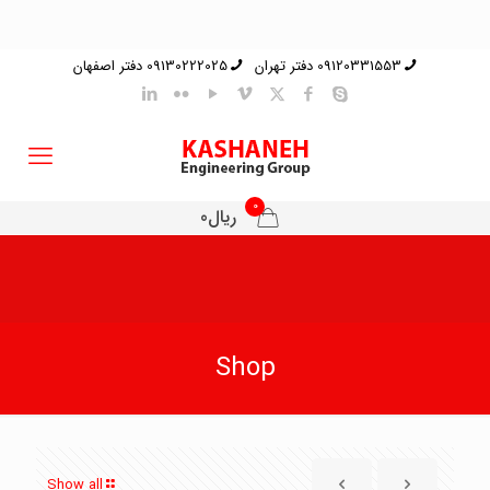
09120331553 دفتر تهران
09130222025 دفتر اصفهان
0
ریال0
Shop
Show all