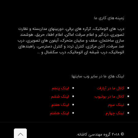
زمینه های کاری ما:
درب های اتوماتیک، کرکره های برقی، دوربینهای مداربسته و نظارت
تصویری، دزدگیر و اعلام سرقت اماکن، اعلام اطفاء حریق، هوشمند
سازی ساختمان، سقف و سایبان متحرک، آیفون های تصویری، درب
ضد سرقت، آنتن مرکزی، کنترل تردد و کنترل دسترسی، راهبندهای
اتوماتیک، درب شیشه ای اتوماتیک، درب سکشنال و …
لینک های ما در سایر وب سایتها:
کانال ما در آپارات
لینک پنجم
کانال ما در یوتیوب
لینک ششم
لینک سوم
لینک هفتم
لینک چهارم
لینک هشتم
© 2018 گروه مهندسی کاشانه.