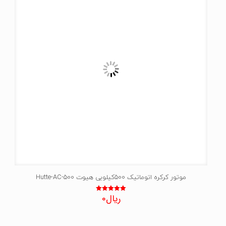
موتور کرکره اتوماتیک 500کیلویی هیوت Hutte-AC-500
ریال
0
نمره
5.00
از 5