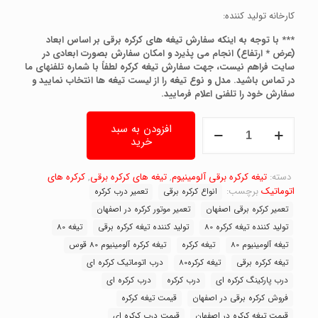
کارخانه تولید کننده:
*** با توجه به اینکه سفارش تیغه های کرکره برقی بر اساس ابعاد
(عرض * ارتفاع) انجام می پذیرد و امکان سفارش بصورت ابعادی در
سایت فراهم نیست، جهت سفارش تیغه کرکره لطفاً با شماره تلفنهای ما
در تماس باشید. مدل و نوع تیغه را از لیست تیغه ها انتخاب نمایید و
سفارش خود را تلفنی اعلام فرمایید.
تیغه
افزودن به سبد
کرکره
خرید
آلومینیوم
80قوس
با
دسته:
تیغه کرکره برقی آلومینیوم
,
تیغه های کرکره برقی
,
کرکره های
وزن
اتوماتیک
برچسب:
انواع کرکره برقی
تعمیر درب کرکره
6.5کیلو
تعمیر کرکره برقی اصفهان
تعمیر موتور کرکره در اصفهان
عدد
تولید کننده تیغه کرکره 80
تولید کننده تیغه کرکره برقی
تیغه 80
تیغه آلومینیوم 80
تیغه کرکره
تیغه کرکره آلومینیوم 80 قوس
تیغه کرکره برقی
تیغه کرکره80
درب اتوماتیک کرکره ای
درب پارکینگ کرکره ای
درب کرکره
درب کرکره ای
فروش کرکره برقی در اصفهان
قیمت تیغه کرکره
قیمت تیغه کرکره در اصفهان
قیمت درب کرکره ای