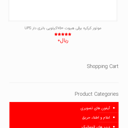
موتور کرکره برقی هیوت 750کیلویی باتری دار UPS
ریال
0
نمره
5.00
از 5
Shopping Cart
Product Categories
آیفون های تصویری
اعلام و اطفاء حریق
درب های اتوماتیک