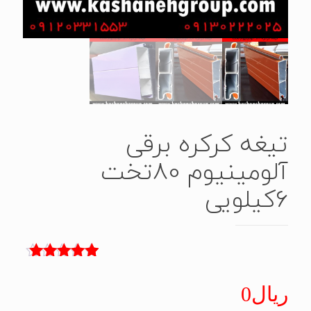
تیغه کرکره برقی
آلومینیوم 80تخت
6کیلویی
2
امتیاز
5.00
از 5 امتیاز
ریال
0
مشتری