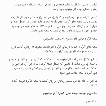
ترکیب جنس، شکل و سایز تیغه برای معرفی تیغه استفاده می شود،
بعنوان مثال تیغه آلومینیوم قوس 80 .
تمامی تیغه های آلومینیوم و گالوانیزه در دو نوع ساده و فوم دار قابلیت
تولید دارند. تیغه های کرکره فوم دار به لحاظ عایق بودن در مقابل صدا و
حرارت می توانند محیط عایق تری را ایجاد کنند. داشتن فوم در تیغه به
خودی خود دلیلی بر بالاتر بودن کیفیت تیغه نمی باشد.
تیغه کرکره برقی آلومینیوم 80تخت 6کیلویی
تیغه های کرکره جهت دربهای کرکره اتوماتیک عموماً به روش اکستروژن
از بیلت های خام آلومینیوم تولید می شوند.
به این شکل که بیلت آلومینیوم وارد دستگاه اکستروژن می شود و سپس
با فشار پرس، بیلت از قالبی که شکل تیغه کرکره در داخل آن طراحی و
استخراج شده است خارج می شود و آلومینیوم شکل قالب را به خود
می گیرد و تیغه تولید می شود.
در این مرحله عوامل بسیار زیادی بر روی کیفیت تیغه کرکره تولید شده
اثر گذارند.
مکانیزم تولید تیغه های کرکره آلومینیوم:
نکته اول: