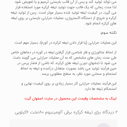
می تواند تولید کند و پس از آن قالب بایستی ترمیم و یا تعویض شود.
لذا مدت زمانی که یک قالب جهت تولید تیغه کرکره مورد استفاده قرار
می گیرد، در کیفیت تیغه تولید شده بسیار موثر است.
پس از تولید تیغه
کرکره و خروج از دستگاه اکستروژن، عملیات حرارتی بایستی بر روی تیغه
های کرکره انجام شود.
نکته سوم:
این عملیات حرارتی (یا قرار دادن تیغه کرکره در کوره)، بسیار مهم است.
از لحاظ متالورژی و فلز شناسی قرار گرفتن تیغه در کوره در دماهای خاص
طی مدت زمان های مشخص که به آن عملیات حرارتی می گویند باعث
می شود تا تنشهای دورن تیغه های کرکره، که ناشی از فشار پرس در
حین فرآیند تولید می باشد بصورت متعادل درآمده و تیغه به لحاظ
استحام و سختی مورد نظر، به سطح مطلوبی برسد.
این فرآیند عملیات حرارتی اثر بسیار زیادی بر روی کیفیت نهایی و
استحکام تیغه ها دارد.
لینک به مشخصات وقیمت این محصول در سایت اصفهان گیت
2 دیدگاه برای
تیغه کرکره برقی آلومینیوم 80تخت 6کیلویی