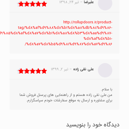
علیرضا
–
تیر 24, 1398
نمره
5
از 5
http://rollupdoors.ir/product-
tag/%d8%af%d9%88%d8%b1%d8%a8%db%8c%d9%86-
d9%85%d8%af%d8%a7%d8%b1%d8%a8%d8%b3%d8%aa%d9%87-
%d8%af%d8%b1-
%d8%a7%d8%b5%d9%81%d9%87%d8%a7%d9%86/
علی نقی زاده
–
تیر 2, 1399
نمره
5
از 5
با سلام.
من علی نقی زاده هستم و از راهنمایی های پرسنل فروش شما
برای مشاوره و ارسال به موقع سفارشات خودم سپاسگزارم.
دیدگاه خود را بنویسید