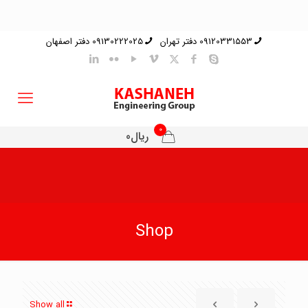
09120331553 دفتر تهران
09130222025 دفتر اصفهان
0
ریال0
Shop
Show all