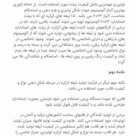
اولین و مهمترین عامل کیفیت بیلت مورد استفاده است. از لحاظ تئوری
بهترین آلیاژ آلومینیوم جهت شکل پذیری و فرم دهی و استحکام
متناسب، آلیاژ 6063 می باشد. لذا تیغه های کرکره ای که با بیلت
استاندارد 6063 آلومینیوم تهیه می شوند کیفیت بالایی دارند، اما در
برخی از کارگاههای تولید کننده تیغه های کرکره، از بیلت های استاندارد
استفاده نمی شود و تیغه ها از بیلتهایی تولید می شوند که از آلومینیوم
های بازیافتی و دارای ناخالصی بالا تولید می شوند.
وجود ناخالصی در
تیغه های کرکره برقی، باعث بروز مشکلاتی می گردد و بسته به درصد و
نوع ناخالصی، وجود این ناخالصی ها سبب ایجاد صدا در تیغه ها، عدم
ثبات و کیفیت رنگ پایین بر روی تیغه ها ، استحکام و شکنندگی بالا می
گردد.
نکته دوم:
نکته مهم دیگر در فرآیند تولید تیغه کرکره در مرحله شکل دهی نوع و
کیفیت قالب مورد استفاده می باشد.
قالبی که جهت دستگاه پرس استفاده می شود بایستی بصورت استاندارد
طراحی شده باشد و با کیفیت قابل قبول تولید شود.
برخی از تولید کنندگان از قالبهای ساخت کشورهای ترکیه و آلمان در
تولیدات خود استفاده می کنند.
علاوه بر کیفیت اولیه قالبها، میزان تولید
انجام شده با هر قالب هم تاثیر مستقیمی در کیفیت تیغه تولید شده
دارد. هر قالب بسته به نوع و شکل تیغه کرکره تولیدی، متراژ خاصی را