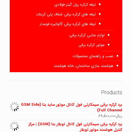
تیغه کرکره رول گیتر-فولادی
تیغه های کرکره برقی شفاف پلی کربنات
تیغه های کرکره برقی گالوانیزه فومدار
لوازم جانبی کرکره برقی
موتور کرکره برقی
نصب و راهنمای محصولات
هوشمند سازی ساختمان، خانه هوشمند
Products
برد کرکره برقی سیمکارتی فول کانال موتور ساید بتا (GSM Side
Full Channel)
ریال
69,500,000
برد کرکره برقی سیمکارتی فول کانال توبلار بتا (GSM) | مرکز
کنترل هوشمند موتور توبلار