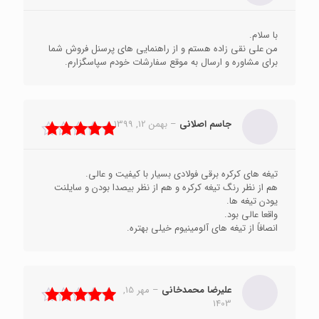
نمره
5
از 5
با سلام.
من علی نقی زاده هستم و از راهنمایی های پرسنل فروش شما
برای مشاوره و ارسال به موقع سفارشات خودم سپاسگزارم.
جاسم اصلانی
–
بهمن 12, 1399
نمره
5
از 5
تیغه های کرکره برقی فولادی بسیار با کیفیت و عالی.
هم از نظر رنگ تیغه کرکره و هم از نظر بیصدا بودن و سایلنت
یودن تیغه ها.
واقعا عالی بود.
انصافاً از تیغه های آلومینیوم خیلی بهتره.
علیرضا محمدخانی
–
مهر 15,
1403
نمره
5
از 5