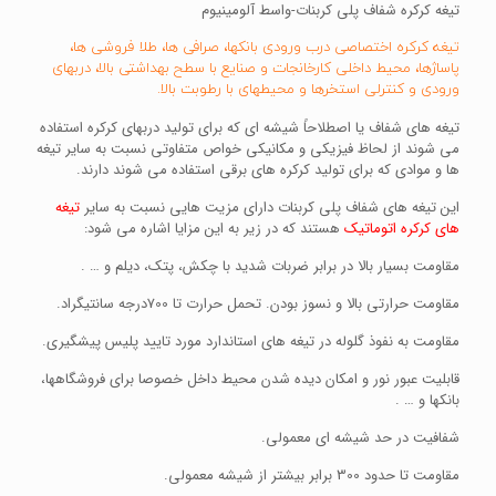
تیغه کرکره شفاف پلی کربنات-واسط آلومینیوم
تیغه کرکره اختصاصی درب ورودی بانکها، صرافی ها، طلا فروشی ها،
پاساژها، محیط داخلی کارخانجات و صنایع با سطح بهداشتی بالا، دربهای
ورودی و کنترلی استخرها و محیطهای با رطوبت بالا.
تیغه های شفاف یا اصطلاحاً شیشه ای که برای تولید دربهای کرکره استفاده
می شوند از لحاظ فیزیکی و مکانیکی خواص متفاوتی نسبت به سایر تیغه
ها و موادی که برای تولید کرکره های برقی استفاده می شوند دارند.
این تیغه های شفاف پلی کربنات دارای مزیت هایی نسبت به سایر
تیغه
های کرکره اتوماتیک
هستند که در زیر به این مزایا اشاره می شود:
مقاومت بسیار بالا در برابر ضربات شدید با چکش، پتک، دیلم و … .
مقاومت حرارتی بالا و نسوز بودن. تحمل حرارت تا 700درجه سانتیگراد.
مقاومت به نفوذ گلوله در تیغه های استاندارد مورد تایید پلیس پیشگیری.
قابلیت عبور نور و امکان دیده شدن محیط داخل خصوصا برای فروشگاهها،
بانکها و … .
شفافیت در حد شیشه ای معمولی.
مقاومت تا حدود 300 برابر بیشتر از شیشه معمولی.