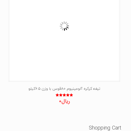
تیغه کرکره آلومینیوم 80قوس با وزن 6.5کیلو
ریال
0
نمره
5.00
از 5
Shopping Cart