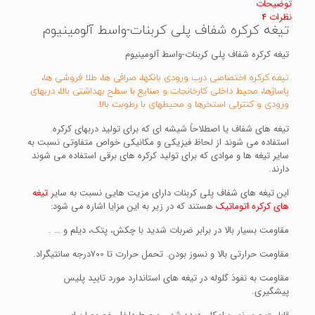
توضیحات
نظرات
4
تیغه کرکره شفاف پلی کربنات-واسط آلومینیوم
تیغه کرکره شفاف پلی کربنات-واسط آلومینیوم
تیغه کرکره اختصاصی درب ورودی بانکها، صرافی ها، طلا فروشی ها،
پاساژها، محیط داخلی کارخانجات و صنایع با سطح بهداشتی بالا، دربهای
ورودی و کنترلی استخرها و محیطهای با رطوبت بالا.
تیغه های شفاف یا اصطلاحاً شیشه ای که برای تولید دربهای کرکره
استفاده می شوند از لحاظ فیزیکی و مکانیکی خواص متفاوتی نسبت به
سایر تیغه ها و موادی که برای تولید کرکره های برقی استفاده می شوند
دارند.
این تیغه های شفاف پلی کربنات دارای مزیت هایی نسبت به سایر
تیغه
های کرکره اتوماتیک
هستند که در زیر به این مزایا اشاره می شود:
مقاومت بسیار بالا در برابر ضربات شدید با چکش، پتک، دیلم و … .
مقاومت حرارتی بالا و نسوز بودن. تحمل حرارت تا 700درجه سانتیگراد.
مقاومت به نفوذ گلوله در تیغه های استاندارد مورد تایید پلیس
پیشگیری.