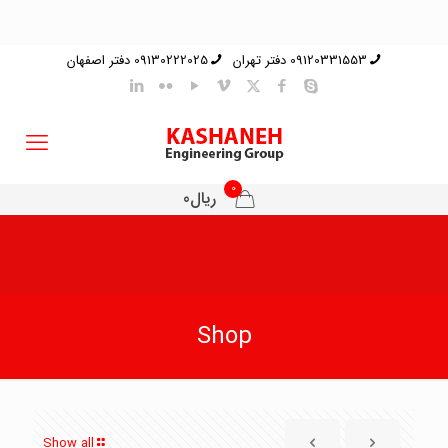
09120331553 دفتر تهران
09130222025 دفتر اصفهان
0
ریال0
Shop
Show all