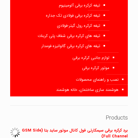
تیغه کرکره برقی آلومینیوم
تیغه کرکره برقی فولادی تک جداره
تیغه کرکره رول گیتر-فولادی
تیغه های کرکره برقی شفاف پلی کربنات
تیغه های کرکره برقی گالوانیزه فومدار
لوازم جانبی کرکره برقی
موتور کرکره برقی
نصب و راهنمای محصولات
هوشمند سازی ساختمان، خانه هوشمند
Products
برد کرکره برقی سیمکارتی فول کانال موتور ساید بتا (GSM Side
Full Channel)