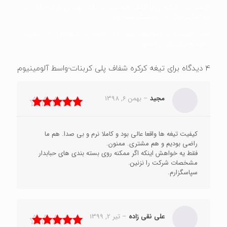
قیمت درب کرکره ای پارکینگ, قیمت درب برقی, بهترین مارک جک درب
پارکینگ, جک درب پارکینگ سیماران.
اجرت نصب درب اتوماتیک, قیمت درب اتوماتیک سکشنال, درب برقی،
نماینده جک یال در اصفهان
4 دیدگاه برای
تیغه کرکره شفاف پلی کربنات-واسط آلومینیوم
مجید
–
بهمن 6, 1398
نمره
5
از 5
کیفیت تیغه ها واقعا عالی بود و کاملا نرم و بی صدا. هم ما
راضی بودیم و هم مشتری. ممنون.
فقط یه خواهش اینکه اگر ممکنه روی بسته بندی های حبابدار
مشخصات شرکت را نزنین.
سپاسگزارم.
علی نقی زاده
–
تیر 2, 1399