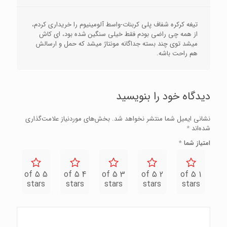
تیغه کرکره شفاف پلی کربنات-واسط آلومینیوم را خریداری کردم،
از همه چی راضی بودم فقط خیلی سنگین شده بود، ای کاش
میشد توی چند بسته جداگانه مونتاژ میشد که حمل و ارسالش
هم راحت باشه.
دیدگاه خود را بنویسید
نشانی ایمیل شما منتشر نخواهد شد.
بخش‌های موردنیاز علامت‌گذاری
شده‌اند
*
امتیاز شما
*
5 of 5
4 of 5
3 of 5
2 of 5
1 of 5
stars
stars
stars
stars
stars