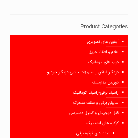
Product Categories
آیفون های تصویری
اعلام و اطفاء حریق
درب های اتوماتیک
دزدگیر اماکن و تجهیزات جانبی-دزدگیر خودرو
دوربین مداربسته
راهبند برقی-راهبند اتوماتیک
سایبان برقی و سقف متحرک
قفل دیجیتال و کنترل دسترسی
کرکره های اتوماتیک
تیغه های کرکره برقی