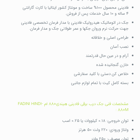
فادینی محصول 100% ساخت و مونتاژ کشور ایتالیا با کارت گارانتی
4 ساله و 10 سال خدمات پس از فروش.
جک در اتوماتیک هیدرولیک فادینی با مدار فرمان تخصصی فادینی
جهت حرکت نرم وروان جکها و عمر طولانی جک و مدار فرمان.
طراحی اصلی و خلاقانه
نصب آسان
آرام و در عین حال قدرتمند
خازن گنجانیده شده
خلاص کن دستی با کلید سفارشی
بسته کامل کیت با تمام لوازم جانبی
مشخصات فنی جک درب برقی فادینی هیندی880 ام -FADINI HINDI
880M :
توان خروجی: 0.18 کیلووات یا 0.25 اسب
ولتاژ ورودی: 220 ولت 50 هرتز
توان مصرفی: 250 وات