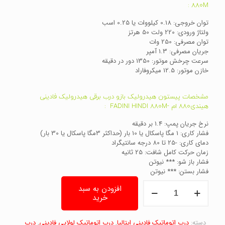
880M :
توان خروجی: 0.18 کیلووات یا 0.25 اسب
ولتاژ ورودی: 220 ولت 50 هرتز
توان مصرفی: 250 وات
جریان مصرفی: 1.3 آمپر
سرعت چرخش موتور: 1350 دور در دقیقه
خازن موتور: 12.5 میکروفاراد
مشخصات پیستون هیدرولیک بازو درب برقی هیدرولیک فادینی
هیندی880 ام -FADINI HINDI 880M :
نرخ جریان پمپ: 1.4 بر دقیقه
فشار کاری: 1 مگا پاسکال یا 10 بار (حداکثر 3مگا پاسکال یا 30 بار)
دمای کاری: -25 تا 80 درجه سانتیگراد
زمان حرکت کامل شافت: 25 ثانیه
فشار باز شو: *** نیوتن
فشار بستن: *** نیوتن
جک
افزودن به سبد
درب
خرید
برقی
فادینی
دسته:
هیندی880
درب اتوماتیک فادینی ایتالیا
,
درب اتوماتیک لولایی فادینی
,
درب