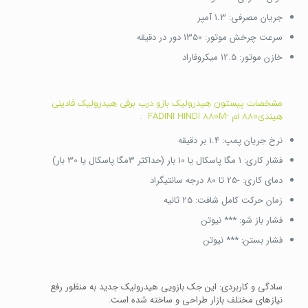
جریان مصرفی: 1.3 آمپر
سرعت چرخش موتور: 1350 دور در دقیقه
خازن موتور: 12.5 میکروفاراد
مشخصات پیستون هیدرولیک بازو درب برقی هیدرولیک فادینی
هیندی880 ام -FADINI HINDI 880M :
نرخ جریان پمپ: 1.4 بر دقیقه
فشار کاری: 1 مگا پاسکال یا 10 بار (حداکثر 3مگا پاسکال یا 30 بار)
دمای کاری: -25 تا 80 درجه سانتیگراد
زمان حرکت کامل شافت: 25 ثانیه
فشار باز شو: *** نیوتن
فشار بستن: *** نیوتن
سادگی و کاربردی: این جک بازویی هیدرولیک جدید به منظور رفع
نیازهای مختلف بازار طراحی و ساخته شده است.