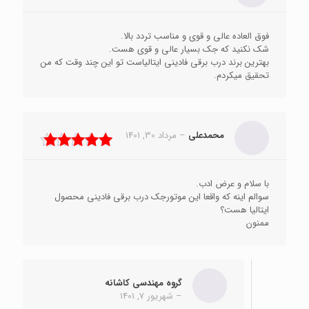
نمره
5
از 5
فوق العاده عالی و قوی و مناسب تردد بالا.
شک نکنید که جک بسیار عالی و قوی هست.
بهترین برند درب برقی فادینی ایتالیاست تو این چند وقت که من
تحقیق میکردم.
محمدعلی
–
مرداد 30, 1401
نمره
5
از 5
با سلام و عرض ادب.
سوالم اینه که واقعا این موتورجک درب برقی فادینی محصول
ایتالیا هست؟
ممنون
گروه مهندسی کاشانه
–
شهریور 7, 1401