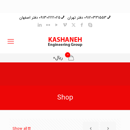
09120331553 دفتر تهران
09130222025 دفتر اصفهان
0
ریال0
Shop
Show all