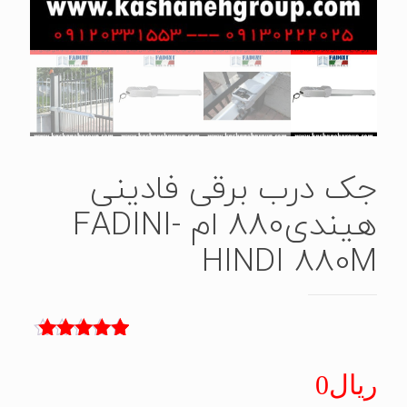
جک درب برقی فادینی
هیندی880 ام -FADINI
HINDI 880M
4
امتیاز
5.00
از 5 امتیاز
ریال
0
مشتری