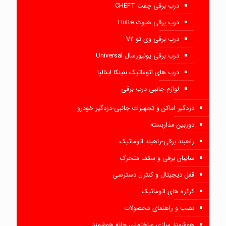
درب برقی چفت CHEFT
درب برقی هیوت Hutte
درب برقی وی تو V2
درب برقی یونیورسال Universal
درب های اتوماتیک بنینکا ایتالیا
لوازم جانبی درب برقی
دزدگیر اماکن و تجهیزات جانبی-دزدگیر خودرو
دوربین مداربسته
راهبند برقی-راهبند اتوماتیک
سایبان برقی و سقف متحرک
قفل دیجیتال و کنترل دسترسی
کرکره های اتوماتیک
نصب و راهنمای محصولات
هوشمند سازی ساختمان، خانه هوشمند