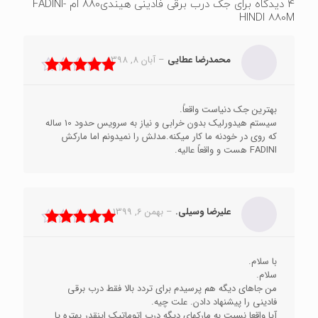
4 دیدگاه برای
جک درب برقی فادینی هیندی880 ام -FADINI
HINDI 880M
محمدرضا عطایی
–
آبان 8, 1398
نمره
5
از 5
بهترین جک دنیاست واقعاً.
سیستم هیدورلیک بدون خرابی و نیاز به سرویس حدود 10 ساله
که روی در خودنه ما کار میکنه.مدلش را نمیدونم اما مارکش
FADINI هست و واقعاً عالیه.
علیرضا وسیلی.
–
بهمن 6, 1399
نمره
5
از 5
با سلام.
سلام.
من جاهای دیگه هم پرسیدم برای تردد بالا فقط درب برقی
فادینی را پیشنهاد دادن. علت چیه.
آیا واقعا نسبت به مارکهای دیگه درب اتوماتیک اینقدر بهتره یا