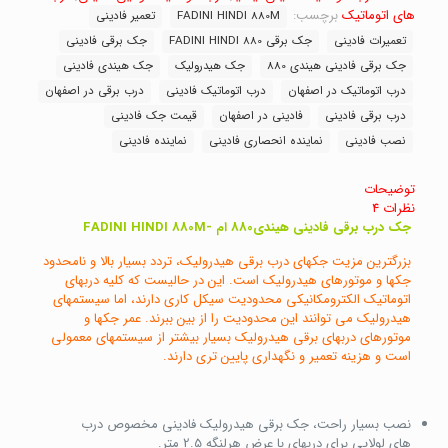
ام
های اتوماتیک
برچسب:
FADINI HINDI 880M
تعمیر فادینی
-
تعمیرات فادینی
جک برقی FADINI HINDI 880
جک برقی فادینی
FADINI
جک برقی فادینی هیندی 880
جک هیدرولیک
جک هیندی فادینی
HINDI
880M
درب اتوماتیک در اصفهان
درب اتوماتیک فادینی
درب برقی در اصفهان
عدد
درب برقی فادینی
فادینی در اصفهان
قیمت جک فادینی
نصب فادینی
نماینده انحصاری فادینی
نماینده فادینی
توضیحات
نظرات
4
جک درب برقی فادینی هیندی880 ام -FADINI HINDI 880M
بزرگترین مزیت جکهای درب برقی هیدرولیک، تردد بسیار بالا و نامحدود
جکها و موتورهای هیدرولیک است. این در حالیست که کلیه دربهای
اتوماتیک الکترومکانیکی محدودیت سیکل کاری دارند، اما سیستمهای
هیدرولیک می توانند این محدودیت را از بین ببرند. عمر جکها و
موتورهای دربهای برقی هیدرولیک بسیار بیشتر از سیستمهای معمولی
است و هزینه تعمیر و نگهداری پایین تری دارند.
نصب بسیار راحت، جک برقی هیدرولیک فادینی مخصوص درب
های لولایی برای دربهای با عرض هرلنگه 2.5 متر.