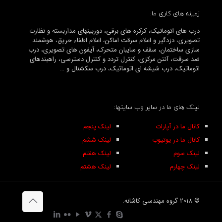
زمینه های کاری ما:
درب های اتوماتیک، کرکره های برقی، دوربینهای مداربسته و نظارت
تصویری، دزدگیر و اعلام سرقت اماکن، اعلام اطفاء حریق، هوشمند
سازی ساختمان، سقف و سایبان متحرک، آیفون های تصویری، درب
ضد سرقت، آنتن مرکزی، کنترل تردد و کنترل دسترسی، راهبندهای
اتوماتیک، درب شیشه ای اتوماتیک، درب سکشنال و …
لینک های ما در سایر وب سایتها:
کانال ما در آپارات
لینک پنجم
کانال ما در یوتیوب
لینک ششم
لینک سوم
لینک هفتم
لینک چهارم
لینک هشتم
© 2018 گروه مهندسی کاشانه.