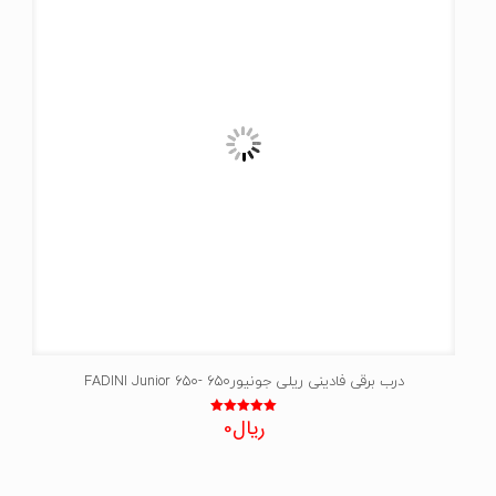
درب برقی فادینی ریلی جونیور650 -FADINI Junior 650
ریال
0
نمره
5.00
از 5