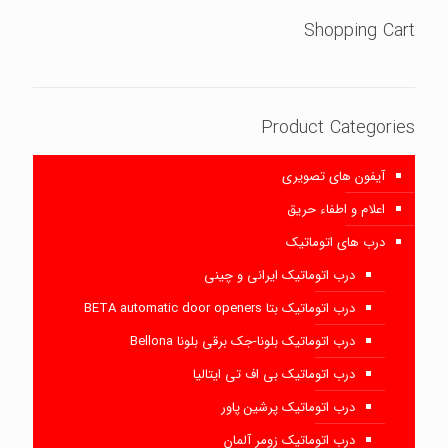
Shopping Cart
Product Categories
آیفون های تصویری
اعلام و اطفاء حریق
درب های اتوماتیک
درب اتوماتیک ایرانی و چینی
درب اتوماتیک بتا BETA automatic door openers
درب اتوماتیک بلونا-جک برقی بلونا Bellona
درب اتوماتیک بی اف تی ایتالیا
درب اتوماتیک پرشین پاور
درب اتوماتیک زومر آلمان