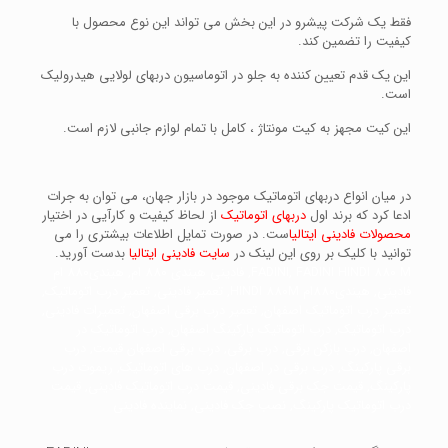
فقط یک شرکت پیشرو در این بخش می تواند این نوع محصول با
کیفیت را تضمین کند.
این یک قدم تعیین کننده به جلو در اتوماسیون دربهای لولایی هیدرولیک
است.
این کیت مجهز به کیت مونتاژ ، کامل با تمام لوازم جانبی لازم است.
در میان انواع دربهای اتوماتیک موجود در بازار جهان، می توان به جرات
ادعا کرد که برند اول
دربهای اتوماتیک
از لحاظ کیفیت و کارآیی در اختیار
محصولات فادینی ایتالیا
ست. در صورت تمایل اطلاعات بیشتری را می
توانید با کلیک بر روی این لینک در
سایت فادینی ایتالیا
بدست آورید.
FADINI, FADINI HINDI 880 M, فادینی هیندی 880 ام, هیندی880 ام
فادینی, هیندی880ام HINDI 880M, تعمیر فادینی, تعمیر درب اتوماتیک,
تعمیر درب اتوماتیک اصفهان, تعمیر درب برقی اصفهان, تعمیرات فادینی,
درب اتوماتیک, درب اتوماتیک پارکینگ اصفهان, درب اتوماتیک در
اصفهان, درب بازکن برقی, درب برقی, درب برقی اصفهان قیمت, درب
برقی پارکینگ, درب برقی در اصفهان, درب های اتوماتیک, ریموت درب
پارکینگ, قیمت جک برقی فادینی, قیمت درب اتوماتیک فادینی, قیمت
درب اتوماتیک پارکینگ, نصب جک فادینی, نماینده فادینی