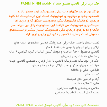
جک درب برقی فادینی هیندی880 ام -FADINI HINDI 880M
بزرگترین مزیت جکهای درب برقی هیدرولیک، تردد بسیار بالا و
نامحدود جکها و موتورهای هیدرولیک است. این در حالیست که کلیه
دربهای اتوماتیک الکترومکانیکی محدودیت سیکل کاری دارند، اما
سیستمهای هیدرولیک می توانند این محدودیت را از بین ببرند. عمر
جکها و موتورهای دربهای برقی هیدرولیک بسیار بیشتر از سیستمهای
معمولی است و هزینه تعمیر و نگهداری پایین تری دارند.
نصب بسیار راحت، جک برقی هیدرولیک فادینی مخصوص درب های
لولایی برای دربهای با عرض هرلنگه 2.5 متر.
فادینی محصول 100% ساخت و مونتاژ کشور ایتالیا با کارت گارانتی 4 ساله
و 10 سال خدمات پس از فروش.
جک در اتوماتیک هیدرولیک فادینی با مدار فرمان تخصصی فادینی جهت
حرکت نرم وروان جکها و عمر طولانی جک و مدار فرمان.
طراحی اصلی و خلاقانه
نصب آسان
آرام و در عین حال قدرتمند
خازن گنجانیده شده
خلاص کن دستی با کلید سفارشی
بسته کامل کیت با تمام لوازم جانبی
مشخصات فنی جک درب برقی فادینی هیندی880 ام -FADINI HINDI