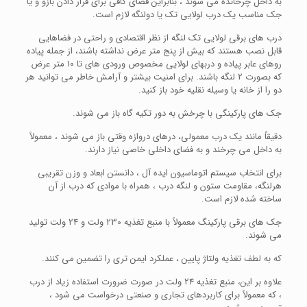
به داخل چرخانده می شوند ، بنابراین فضای کافی برای قرار دادن بازو و یا
جک مناسب یک درب لولایی تک یا دولنگه لازم است.
درب های برقی لولایی تک لنگه از نظر اقتصادی و راحتی در فضاهایی
قابل نصب هستند که بیش از پنج متر عرض نداشته باشند، از جمله پیاده
روهای عابر پیاده و دربهای لولایی مخصوص ورودی های تا 10 متر عرض
که بصورت 2 لنگه باشند. برای امنیت بیشتر و آرامش خاطر می توانید هر
دو را از خانه یا وسیله نقلیه خود باز کنید.
جک های پارکینگی با چرخش به دور تکیه گاه باز می شوند.
دقیقاً مانند یک درب معمولی، درهای دروازه وقتی باز می شوند ، معمولاً
به داخل می چرخند و به فضای داخلی خاصی نیاز دارند.
برای انتخاب سیستم اتوماسیون ایده آل ، دانستن ابعاد و وزن تقریبی
هرلنگه، مقاومت ستون و لنگه درب ، همراه با موادی که درب از آن
ساخته شده لازم است.
جک های برقی پارکینگ معمولاً با منبع تغذیه 230 ولت و 24 ولت تولید
می شوند.
که به لطف تغذیه ولتاژ پایین ، عملکرد ایمن تری را تضمین می کنند.
علاوه بر این، منبع تغذیه 24 ولت در صورت ضرورت استفاده زیاد از درب
، که معمولاً برای کاربردهای تجاری و صنعتی درخواست می شود ،