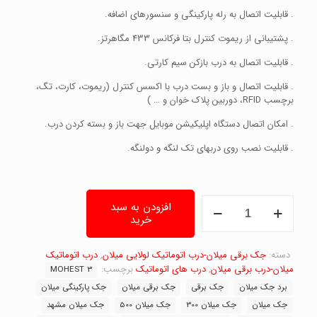
. قابلیت اتصال به رله پارکینگی و سنسورهای اضافه.
. پشتیبانی از ریموت کنترل بتا فرکانس 433 مگاهرتز.
. قابلیت اتصال به درب بازکن سیم کارتی.
. قابلیت اتصال و باز و بست درب با اکسس کنترل (ریموت، کارت، تگ،
برچسب RFID، دوربین پلاک خوان و … )
. امکان اتصال دستگاه اپلیکیشن موبایل جهت باز و بسته کردن درب.
. قابلیت نصب روی دربهای تک لنگه و دولنگه.
جک
افزودن به سبد
میلان،
خرید
جک
برقی
دسته:
میلان،جک
جک برقی میلان-درب اتوماتیک لولایی میلان
,
درب اتوماتیک
پارکینگی
میلان-درب برقی میلان
,
درب های اتوماتیک
برچسب:
MOHEST 3
میلان
برد جک میلان
جک برقی
جک برقی میلان
جک پارکینگی میلان
موهست3-
جک میلان
جک میلان 300
جک میلان 500
جک میلان مشهد
Mohest3