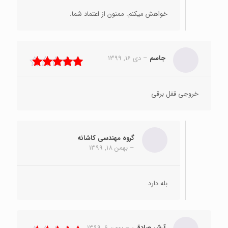
خواهش میکنم. ممنون از اعتماد شما.
جاسم
–
دی 16, 1399
نمره
5
از 5
خروجی قفل برقی
گروه مهندسی کاشانه
–
بهمن 18, 1399
بله.دارد.
آرش صادقی
–
بهمن 6, 1399