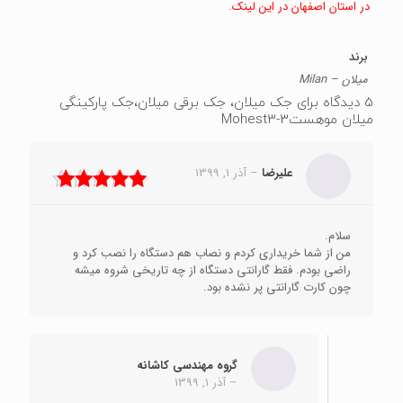
در استان اصفهان در این لینک.
برند
میلان – Milan
5 دیدگاه برای
جک میلان، جک برقی میلان،جک پارکینگی
میلان موهست3-Mohest3
علیرضا
–
آذر 1, 1399
نمره
5
از 5
سلام.
من از شما خریداری کردم و نصاب هم دستگاه را نصب کرد و
راضی بودم. فقط گارانتی دستگاه از چه تاریخی شروه میشه
چون کارت گارانتی پر نشده بود.
گروه مهندسی کاشانه
–
آذر 1, 1399