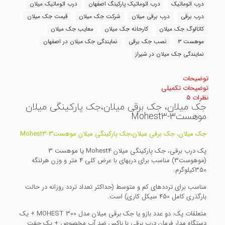
عدد
درب اتوماتیک
درب اتوماتیک پارکینگ اصفهان
درب اتوماتیک میلان
درب برقی
درب برقی میلان
شرکت جک میلان
قیمت جک میلان
کاتالوگ جک میلان
کارحانه جک میلان
معایب جک میلان
موهست 3
نصب جک برقی
نمایندگی جک میلان در اصفهان
نمایندگی جک میلان در شیراز
توضیحات
توضیحات تکمیلی
نظرات
5
جک میلان، جک برقی میلان،جک پارکینگی میلان
موهست3-Mohest3
جک میلان، جک برقی میلان،جک پارکینگی میلان موهست3-Mohest3
پک درب برقی، جک پارکینگی میلان Mohest4 یا موهست 3
(موهوست3) مناسب برای دربهای با عرض کلی 4 متر و وزن هرلنگه
350کیلوگرم.
مناسب برای ترددهای کم و متوسط (حداکثر تعداد تردد روزانه در حالت
بارگذری کامل 450 سیکل کاری) است.
متعلقات پک: دو عدد بازو یا جک برقی میلان مدل MOHEST 300 + یک
دستگاه مدار فرمان درب برقی با باکس ضد آب مخصوص + یک جفت