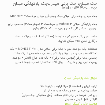
جک میلان، جک برقی میلان،جک پارکینگی میلان
موهست3-Mohest3
جک میلان، جک برقی میلان،جک پارکینگی میلان موهست3-Mohest3
جک پارکینگی میلان Mohest 3 یا موهست 3 (موهوست3) مناسب برای
دربهای با عرض کلی 4 متر و وزن هرلنگه 350کیلوگرم.
مناسب برای ترددهای کم و متوسط (حداکثر تعداد تردد روزانه در حالت
بارگذری کامل 450 سیکل کاری).
متعلقات پک: دو عدد بازو یا جک برقی میلان مدل MOHEST 300 + یک
دستگاه مدار فرمان درب برقی با باکس ضد آب مخصوص + یک جفت
چشمی درب برقی(فتوسل درب برقی) + یک عدد چراغ فلاشر + دو عدد
ریموت درب برقی فابریک + یراق آلات استاندارد نصب بازوها 2 سری
مزایای جک پارکینگی میلان:
تولید ایران و استفاده از مواد اولیه با کیفیت بالا
حرکت روان و بی صدای جک ها و عدم لرزش
بازو قفل شونده در برابر فشار مخالف (قفل مکانیکی جک برقی).
گارانتی قابل قبول محصول.
معایب جک پارکینگی میلان: