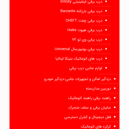
درب برقی اینفینیتی Infinity
درب برقی بارزانته Barzante
درب برقی چفت CHEFT
درب برقی هیوت Hutte
درب برقی وی تو V2
درب برقی یونیورسال Universal
درب های اتوماتیک بنینکا ایتالیا
لوازم جانبی درب برقی
دزدگیر اماکن و تجهیزات جانبی-دزدگیر خودرو
دوربین مداربسته
راهبند برقی-راهبند اتوماتیک
سایبان برقی و سقف متحرک
قفل دیجیتال و کنترل دسترسی
کرکره های اتوماتیک