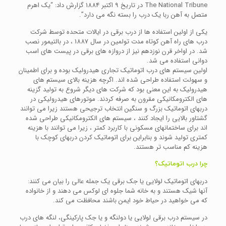
The National Tribune در تاریخ 9 اکتبر 1884 گزارش داد: “یک اهرم
متصل به آهن ربا یک درب را بسته نگه می دارد”.
یکی از اولین استفاده ها از درب برقی در ایالات متحده توسط شرکت
درب های راه آهن کوتاه مدت تولمین در سال 1887 ، در بالتیمور نصب
شد. در اواخر قرن نوزدهم نیز از دروازه های برقی در پیست های اسب
دوانی استفاده می شد.
اولین سیستم های درب اتوماتیک تجاری هیدرولیک بوده و برای اطمینان
و سهولت استفاده طراحی شده اند. اگرچه هزینه بالای سیستم های
هیدرولیک به این معنی بود که شرکت های دیگر شروع به تولید گزینه
های الکترومکانیکی مقرون به صرفه کردند. موتورهای هیدرولیکی در
دربهای اتوماتیک بزرگ و سنگین انتخاب ترجیحی هستند زیرا می توانند
گشتاور بالایی را ایجاد کنند ، سیستم های الکترومکانیکی طراحی شده
اند برای ساختمانهای مسکونی با کاربرد کمتر ، زیرا می توانند با هزینه
کمتری تولید شوند و بنابراین برای اتوماتیک کردن دربهای کوچک با
هزینه کم مناسب تر هستند.
چرا درب اتوماتیک؟
دربهای اتوماتیک لولایی یا جک برقی یک جمله عالی را بیان می کنند:
آنها شیک هستند و به خانه شما جلوه ای لوکس می دهند و از خانواده
که می خواهید در حیاط خود ایمن باشند محافظت می کند.
در سیستم درب برقی لولایی یا دولنگه و یا جک پارکینگی، لنگه های درب