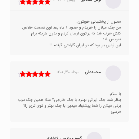
نمره
5
از 5
ممنون از پشتیبانی خوبتون.
من جک میلان را خریدم و حدود 6 ماه بعد اون قسمت خلاص
کنش خراب شد که براتون ارسال کردم و بدون هزینه برام
تعویض شد.
این اولین بار بود که تو ایران گارانتی گرفتم.!!!
محمدعلی
–
مرداد 30, 1401
نمره
5
از 5
با سلام.
بنظر شما جک ایرانی بهتره یا جک خارجی؟ مثلا همین جک درب
برقی میلان را شما پیشنهاد میدین یا جک بهتر و قوی تری را؟
مرسی
گروه مهندسی کاشانه