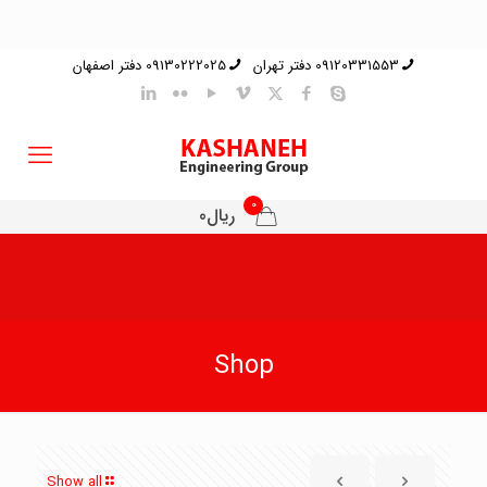
09120331553 دفتر تهران
09130222025 دفتر اصفهان
0
ریال0
Shop
Show all