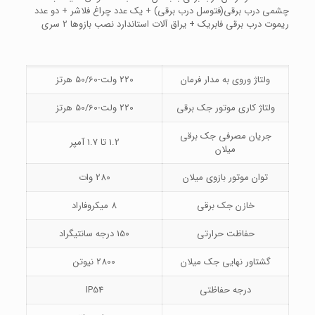
چشمی درب برقی(فتوسل درب برقی) + یک عدد چراغ فلاشر + دو عدد
ریموت درب برقی فابریک + یراق آلات استاندارد نصب بازوها 2 سری
ولتاژ وروی به مدار فرمان
220 ولت-50/60 هرتز
ولتاژ کاری موتور جک برقی
220 ولت-50/60 هرتز
جریان مصرفی جک برقی
1.2 تا 1.7 آمپر
میلان
توان موتور بازوی میلان
280 وات
خازن جک برقی
8 میکروفاراد
حفاظت حرارتی
150 درجه سانتیگراد
گشتاور نهایی جک میلان
2800 نیوتن
درجه حفاظتی
IP54