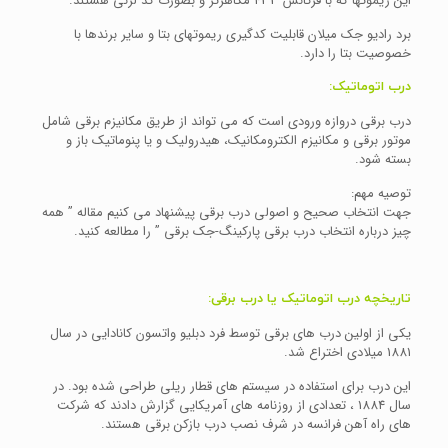
این ریموتها که با فرکانس 433 مگاهرتز و بصورت کد لرنی هستند.
برد رادیو جک میلان قابلیت کدگیری ریموتهای بتا و سایر برندها با
خصوصیت بتا را دارد.
درب اتوماتیک:
درب برقی دروازه ورودی است که می تواند از طریق مکانیزم برقی شامل
موتور برقی و مکانیزم الکترومکانیک، هیدرولیک و یا پنوماتیک باز و
بسته شود.
توصیه مهم:
جهت انتخاب صحیح و اصولی درب برقی پیشنهاد می کنیم مقاله ” همه
چیز درباره انتخاب درب برقی پارکینگ-جک برقی ” را مطالعه کنید.
تاریخچه درب اتوماتیک یا درب برقی:
یکی از اولین درب های برقی توسط فرد دبلیو واتسون کانادایی در سال
1881 میلادی اختراع شد.
این درب برای استفاده در سیستم های قطار ریلی طراحی شده بود. در
سال 1884 ، تعدادی از روزنامه های آمریکایی گزارش دادند که شرکت
های راه آهن فرانسه در شرف نصب درب بازکن برقی هستند.