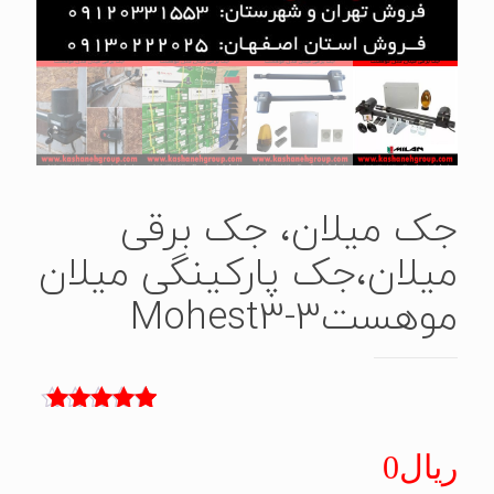
جک میلان، جک برقی
میلان،جک پارکینگی میلان
موهست3-Mohest3
5
امتیاز
5.00
از 5 امتیاز
ریال
0
مشتری