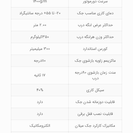
سرعت دورموتور
1400g/m
دمای کاری مناسب جک
20- تا 55+ درجه سانتیگراد
حداکثر عرض لنگه درب
2.00 متر
حداکثر وزن هرلنگه درب
350کیلوگرم
کورس استاندارد
300 میلیمیتر
ماکزیمم زاویه بازشوی جک
110درجه
مدت زمان بازشوی 90درجه
17 ثانیه
درب
سیکل کاری
40%
قابلیت دوزمانه شدن جک
دارد
قابلیت نصب قفل برقی
دارد
مکانیزک کارکرد جک میلان
الکترومکانیک