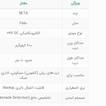
ویژگی
مقدار
برند
BETA
مدل
F550
نوع موتور
الکترومکانیکی 24V DC
حداکثر وزن
600 کیلوگرم
درب
حداکثر طول
حدود 10 متر
درب
درب‌های ریلی (کشویی) مسکونی، اداری 
مناسب برای
سبک
برق اضطراری
قابلیت اتصال باتری Backup
سیستم ایمنی
تشخیص مانع (Obstacle Detection)