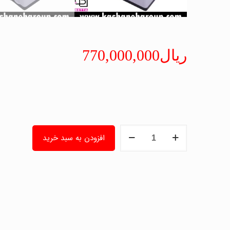
ریال
770,000,000
درب
افزودن به سبد خرید
بازکن
برقی
ریلی
بتا
F550
|
موتور
درب
اتوماتیک