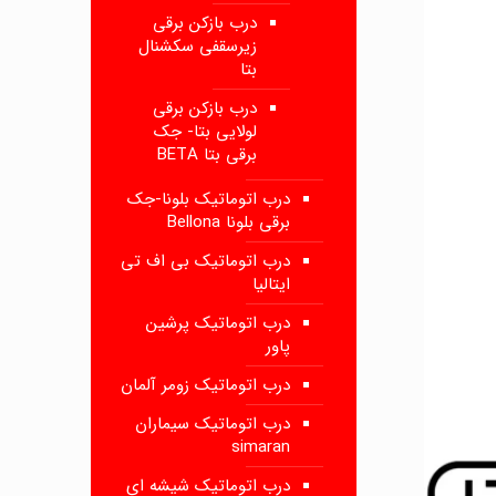
درب بازکن برقی
زیرسقفی سکشنال
بتا
درب بازکن برقی
لولایی بتا- جک
برقی بتا BETA
درب اتوماتیک بلونا-جک
برقی بلونا Bellona
درب اتوماتیک بی اف تی
ایتالیا
درب اتوماتیک پرشین
پاور
درب اتوماتیک زومر آلمان
درب اتوماتیک سیماران
simaran
درب اتوماتیک شیشه ای