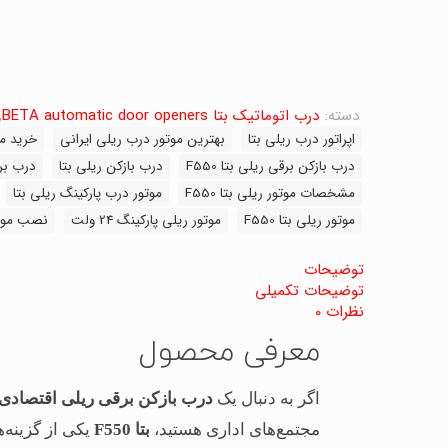
دسته:
درب اتوماتیک بتا BETA automatic door openers
,
اپراتور درب ریلی بتا
بهترین موتور درب ریلی ایرانی
خرید موت
درب بازکن برقی ریلی بتا F550
درب بازکن ریلی بتا
درب بر
مشخصات موتور ریلی بتا F550
موتور درب پارکینگ ریلی بتا
موتور ریلی بتا F550
موتور ریلی پارکینگ 24 ولت
نصب موتو
توضیحات
توضیحات تکمیلی
نظرات
0
معرفی محصول
اگر به دنبال یک
درب بازکن برقی ریلی اقتصادی،
مجتمع‌های اداری هستید،
بتا F550
یکی از گزینه‌