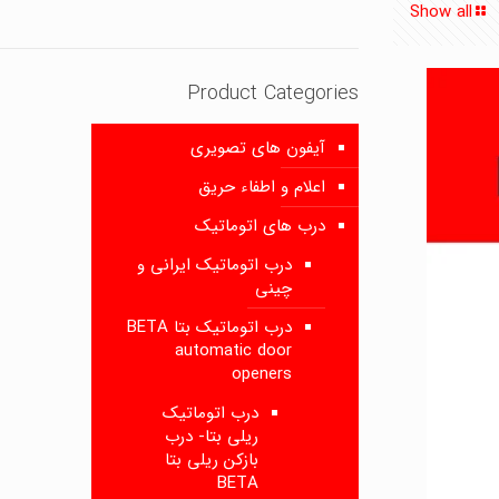
Show all
Product Categories
آیفون های تصویری
اعلام و اطفاء حریق
درب های اتوماتیک
درب اتوماتیک ایرانی و
چینی
درب اتوماتیک بتا BETA
automatic door
openers
درب اتوماتیک
ریلی بتا- درب
بازکن ریلی بتا
BETA