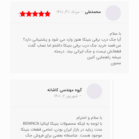
محمدعلی
–
مرداد 30, 1401
نمره
5
از 5
با سلام.
آیا جک درب برقی بنینکا هنوز وارد می شود و پشتیبانی دارد؟
من قصد خرید جک درب برقی بنینکا داشتم اما نصاب گفت
قطعاتش نیست و جک ایرانی ببند. درسته.
میشه راهنمایی کنین.
ممنون
گروه مهندسی کاشانه
–
شهریور 7, 1401
با سلام و احترام.
با توجه به اینکه محصولات بنینکا ایتالیا BENINCA
مدت زیاید در بازار ایران بودن، تمامی قطعات بنینکا
موجود هست. متاسفانه بعضی برای فروش جک