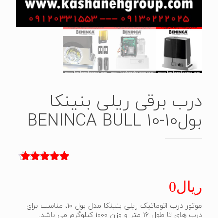
درب برقی ریلی بنینکا
بول10-BENINCA BULL 10
3
امتیاز
5.00
از 5 امتیاز
ریال
0
مشتری
موتور درب اتوماتیک ریلی بنینکا مدل بول 10، مناسب برای
درب های تا طول 16 متر و وزن 1000 کیلوگرم می باشد.