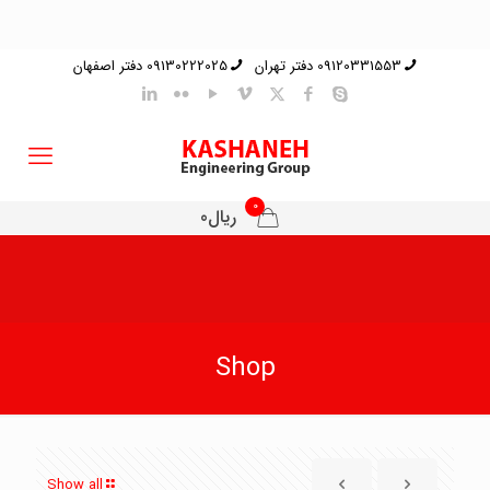
09120331553 دفتر تهران
09130222025 دفتر اصفهان
0
ریال0
Shop
Show all