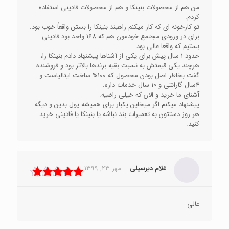
من هم از محصولات بنینکا و هم از محصولات فادینی استفاده
کردم.
تو کارخونه ای که کار میکنم راهبند بنینکا را بستن واقعاً خوب بود.
برای در ورودی مجتمع خودمون هم که 168 واحد بود فادینی
بستیم که واقعا عالی بود.
حدود 1 سال پیش برای یکی از آشناها پیشنهاد دادم بنینکا را،
هرچند یکی قیمتش به نسبت بقیه برندها بالاتر بود و فروشنده
گفت بخاطر اصل بودن محصول که 100% ساخت ایتالیاست و
4سال گارانتی و 10 سال خدمات داره.
آشنای ما خرید و الان که خیلی راضیه.
پیشنهاد میکنم اگر میخاین یکبار برای همیشه پول بدین و دیگه
هر روز دستتون به تعمیرات بند نباشه یا بنینکا یا فادینی خرید
کنید.
غلام دیرسیلی
–
مهر 23, 1399
نمره
5
از 5
عالی