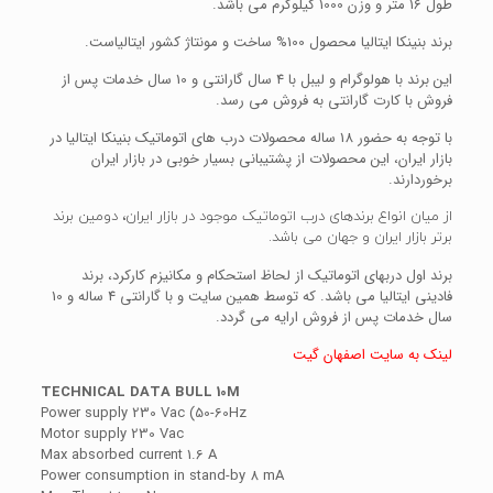
طول 16 متر و وزن 1000 کیلوگرم می باشد.
برند بنینکا ایتالیا محصول 100% ساخت و مونتاژ کشور ایتالیاست.
این برند با هولوگرام و لیبل با 4 سال گارانتی و 10 سال خدمات پس از
فروش با کارت گارانتی به فروش می رسد.
با توجه به حضور 18 ساله محصولات درب های اتوماتیک بنینکا ایتالیا در
بازار ایران، این محصولات از پشتیبانی بسیار خوبی در بازار ایران
برخوردارند.
از میان
انواع برندهای درب اتوماتیک موجود در بازار ایران
، دومین برند
برتر بازار ایران و جهان می باشد.
برند اول دربهای اتوماتیک از لحاظ استحکام و مکانیزم کارکرد، برند
فادینی ایتالیا می باشد. که توسط همین سایت و با گارانتی 4 ساله و 10
سال خدمات پس از فروش ارایه می گردد.
لینک به سایت اصفهان گیت
TECHNICAL DATA BULL 10M
Power supply 230 Vac (50-60Hz
Motor supply 230 Vac
Max absorbed current 1.6 A
Power consumption in stand-by 8 mA