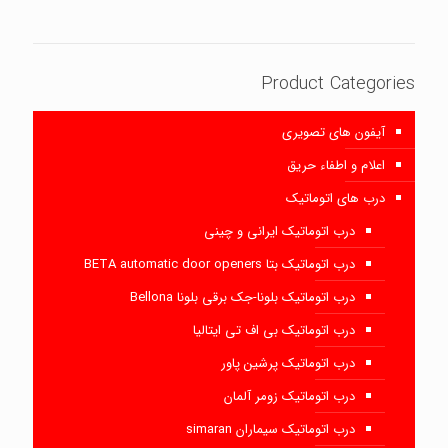
Product Categories
آیفون های تصویری
اعلام و اطفاء حریق
درب های اتوماتیک
درب اتوماتیک ایرانی و چینی
درب اتوماتیک بتا BETA automatic door openers
درب اتوماتیک بلونا-جک برقی بلونا Bellona
درب اتوماتیک بی اف تی ایتالیا
درب اتوماتیک پرشین پاور
درب اتوماتیک زومر آلمان
درب اتوماتیک سیماران simaran