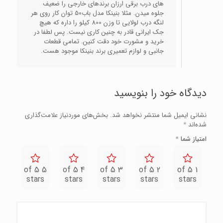
های درب برقی ارزان برندهای خارجی را ضعیف
جلوه میدن. مثلا بنینکا مدل باب50 توان کار روی هر
لنگه درب لولایی تا وزن 800 کیلو را داره که هیچ
جک ایرانی قادر به چنین کاری نیست. پس لطفا در
خرید و مشورت خود دقت کنین. تمامی قطعات
جانبی و لوازم تعمیری برند بنینکا موجود هست.
دیدگاه خود را بنویسید
نشانی ایمیل شما منتشر نخواهد شد.
بخش‌های موردنیاز علامت‌گذاری
شده‌اند
*
امتیاز شما
*
5 of 5
4 of 5
3 of 5
2 of 5
1 of 5
stars
stars
stars
stars
stars