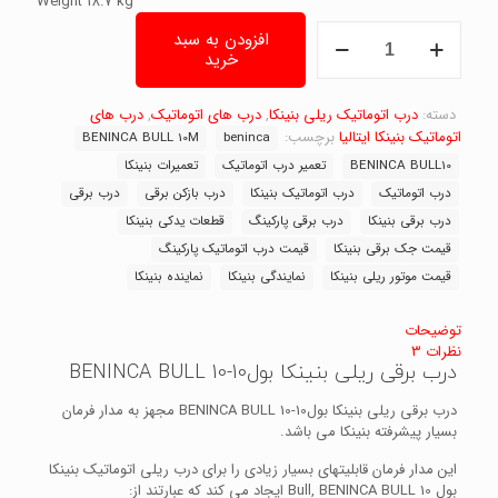
Weight 18.7 kg
درب
افزودن به سبد
برقی
خرید
ریلی
بنینکا
بول10-
دسته:
درب اتوماتیک ریلی بنینکا
,
درب های اتوماتیک
,
درب های
BENINCA
اتوماتیک بنینکا ایتالیا
برچسب:
BENINCA BULL 10M
beninca
BULL
BENINCA BULL10
تعمیر درب اتوماتیک
تعمیرات بنینکا
10
درب اتوماتیک
درب اتوماتیک بنینکا
درب بازکن برقی
درب برقی
عدد
درب برقی بنینکا
درب برقی پارکینگ
قطعات یدکی بنینکا
قیمت جک برقی بنینکا
قیمت درب اتوماتیک پارکینگ
قیمت موتور ریلی بنینکا
نمایندگی بنینکا
نماینده بنینکا
توضیحات
نظرات
3
درب برقی ریلی بنینکا بول10-BENINCA BULL 10
درب برقی ریلی بنینکا بول10-BENINCA BULL 10 مجهز به مدار فرمان
بسیار پیشرفته بنینکا می باشد.
این مدار فرمان قابلیتهای بسیار زیادی را برای درب ریلی اتوماتیک بنینکا
بول Bull, BENINCA BULL 10 ایجاد می کند که عبارتند از: