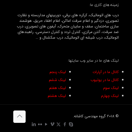
زمینه های کاری ما:
درب های اتوماتیک، کرکره های برقی، دوربینهای مداربسته و نظارت
تصویری، دزدگیر و اعلام سرقت اماکن، اعلام اطفاء حریق، هوشمند
سازی ساختمان، سقف و سایبان متحرک، آیفون های تصویری، درب
ضد سرقت، آنتن مرکزی، کنترل تردد و کنترل دسترسی، راهبندهای
اتوماتیک، درب شیشه ای اتوماتیک، درب سکشنال و …
لینک های ما در سایر وب سایتها:
کانال ما در آپارات
لینک پنجم
کانال ما در یوتیوب
لینک ششم
لینک سوم
لینک هفتم
لینک چهارم
لینک هشتم
© 2018 گروه مهندسی کاشانه.