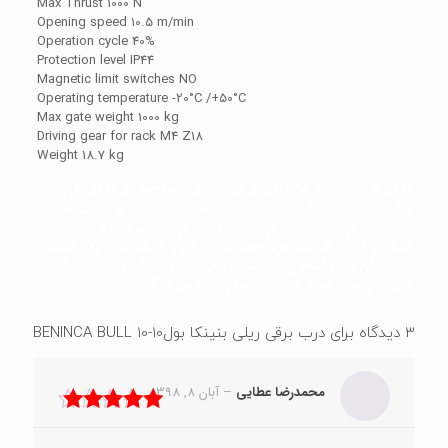
Max Thrust 1000 N
Opening speed 10.5 m/min
Operation cycle 40%
Protection level IP44
Magnetic limit switches NO
Operating temperature -20°C /+50°C
Max gate weight 1000 kg
Driving gear for rack M4 Z18
Weight 18.7 kg
beninca, BENINCA BULL 10M, BENINCA BULL10, بال 10 بنینکا, بنینکا
بول 10, تعمیر درب اتوماتیک, تعمیر درب برقی اصفهان, تولید کننده درب
اتوماتیک, درب اتوماتیک, درب بازکن برقی, درب برقی, درب برقی
اصفهان, درب برقی اصفهان قیمت, درب برقی پارکینگ, درب برقی تعمیر,
درب ریلی برقی اصفهان, ریموت, ریموت درب پارکینگ, ریموت کنترل,
قفل برقی درب حیاط, قیمت درب اتوماتیک پارکینگ
3 دیدگاه برای
درب برقی ریلی بنینکا بول10-BENINCA BULL 10
محمدرضا عطایی
–
آبان 8, 1398
نمره
5
از 5