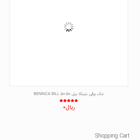
جک برقی بنینکا بیل 50-BENINCA BILL 50
ریال
0
نمره
5.00
از 5
Shopping Cart