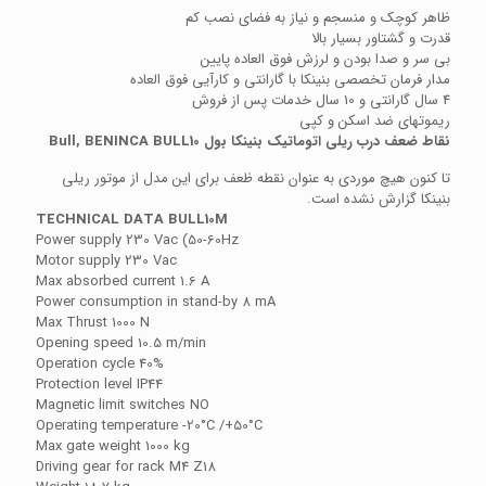
ظاهر کوچک و منسجم و نیاز به فضای نصب کم
قدرت و گشتاور بسیار بالا
بی سر و صدا بودن و لرزش فوق العاده پایین
مدار فرمان تخصصی بنینکا با گارانتی و کارآیی فوق العاده
4 سال گارانتی و 10 سال خدمات پس از فروش
ریموتهای ضد اسکن و کپی
نقاط ضعف درب ریلی اتوماتیک بنینکا بول Bull, BENINCA BULL10
تا کنون هیچ موردی به عنوان نقطه ظعف برای این مدل از موتور ریلی
بنینکا گزارش نشده است.
TECHNICAL DATA BULL10M
Power supply 230 Vac (50-60Hz
Motor supply 230 Vac
Max absorbed current 1.6 A
Power consumption in stand-by 8 mA
Max Thrust 1000 N
Opening speed 10.5 m/min
Operation cycle 40%
Protection level IP44
Magnetic limit switches NO
Operating temperature -20°C /+50°C
Max gate weight 1000 kg
Driving gear for rack M4 Z18