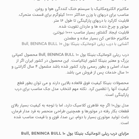
مکانیزم الکترومکانیک با سیستم خنک کنددگی هوا و روغن.
مناسب برای دربهای با وزن حداکثر 1000 کیلوگرم برای قسمت متحرک.
قابلیت کارکرد با دربهای پارکینگی تا طول 16 متر.
موتور و چرخ دنده ها و ماردان تقویت شده.
قابلیت ایجاد گشتاور بسیار مناسب 1000 نیوتنی.
مکانیزم خلاص کن بسیار ساده و مطمئن.
آشنایی با درب ریلی اتوماتیک بنینکا بول Bull, BENINCA BULL 10
درب ریلی اتوماتیک بنینکا بول Bull, BENINCA BULL 10 محصول کمپانی
بزرگ و معتبر بنینکا کشور ایتالیاست. این محصول در کشور ایران اگر از
مبداء اصلی و بطور رسمی وارد کشور شده باشد مشمول 4 سال گارانتی و
10 سال خدمات پس از فروش می باشد.
محصولات بنینکا کیفیت فوق قالعاده بالایی دارند و می توان بطور قطع
کیفیت آنها را تظمین کرد. نکته مهم انتخاب مدل جک مناسب برای درب
پارکینگی است.
مدل بول10 اگر چه ظاهری کلاسیک دارد، اما با توجه به کیفیت بسیار بالای
قطعات بکار رفته در موتورها و همچنین طراحی منحصر به فرد مدار فرمان،
باعث تولید موتوری بسیار با دوام، بی صدا، قوی و با قیمت مناسب شده
است.
مزایای
درب ریلی اتوماتیک بنینکا بول Bull, BENINCA BULL 10