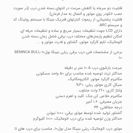
قابلیت دو سرعته یا کاهش سرعت در انتهای بسته شدن درب (در صورت
نصب انکودر روی موتور و اتصال به مدار فرمان).
قابلیت پشتیبانی از ریموت کنترلهای فابریک بنینکا با سیستم رولینگ کد
و سیستم ARC.
دارای LCD جهت تنظیمات بسیار سریع و ساده و تنظیمات حرفه ای.
امکان تنظیم پارمترهای مختلف درب برقی شامل زمان بسته شدن
اتوماتیک، تایم کارکرد موتور، گشتاور و قدرت موتور و … .
برخی از مشخصات فنی درب برقی ریلی بنینکا بول10-BENINCA BULL
10:
سرعت بازشوی درب 10.5 متر بر دقیقه.
حداکثر تردد توصیه شده مناسب برای 50 واحد مسکونی.
مکانیزم کارکرد موتور: الکترومکانیک.
سیکل کاری موتور ریلی: 30%.
ولتاژ کاری: 220 ولت متناوب.
مکانیزم خلاص کن جک: کلید و اهرم دستی
جریان مصرفی: 1.6 آمپر
درجه حفاظتی: 44
گشتاور تولید شده توسط موتور برقی: 1000 نیوتن
حداکثر وزن توصیه شده برای درب اتوماتیک: 1000 کلیوگرم
موتور درب اتوماتیک ریلی بنینکا مدل بول10، مناسب برای درب های تا