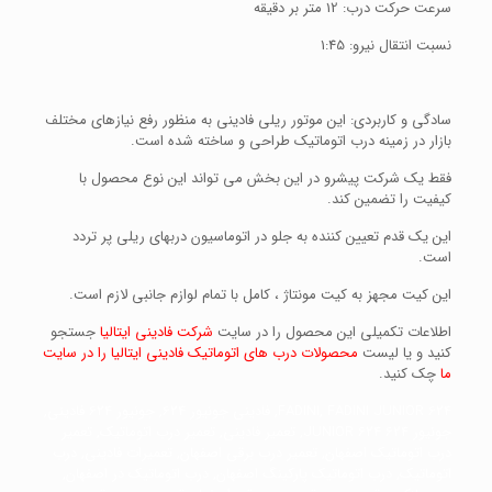
سرعت حرکت درب: 12 متر بر دقیقه
نسبت انتقال نیرو: 1:45
سادگی و کاربردی: این موتور ریلی فادینی به منظور رفع نیازهای مختلف
بازار در زمینه درب اتوماتیک طراحی و ساخته شده است.
فقط یک شرکت پیشرو در این بخش می تواند این نوع محصول با
کیفیت را تضمین کند.
این یک قدم تعیین کننده به جلو در اتوماسیون دربهای ریلی پر تردد
است.
این کیت مجهز به کیت مونتاژ ، کامل با تمام لوازم جانبی لازم است.
اطلاعات تکمیلی این محصول را در سایت
شرکت فادینی ایتالیا
جستجو
کنید و یا لیست
محصولات درب های اتوماتیک فادینی ایتالیا را در سایت
ما
چک کنید.
FADINI, FADINI JUNIOR 624, فادینی جونیور 624, جونیور 624 فادینی,
جونیور 624 JUNIOR 624, تعمیر فادینی, تعمیر درب اتوماتیک, تعمیر
درب اتوماتیک اصفهان, تعمیر درب برقی اصفهان, تعمیرات فادینی, درب
اتوماتیک, درب اتوماتیک پارکینگ اصفهان, درب اتوماتیک در اصفهان,