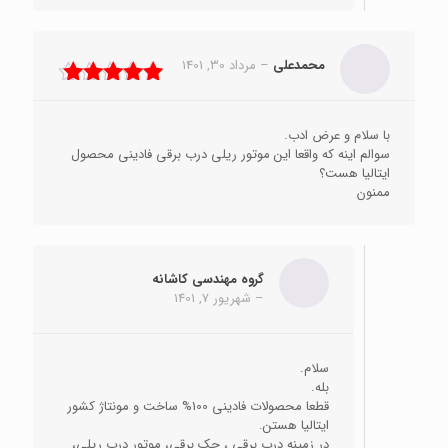
محمدعلی
–
مرداد 30, 1401
نمره
5
از 5
با سلام و عرض ادب.
سوالم اینه که واقعا این موتور ریلی درب برقی فادینی محصول
ایتالیا هست؟
ممنون
گروه مهندسی کاشانه
–
شهریور 7, 1401
سلام.
بله.
قطعا محصولات فادینی 100% ساخت و مونتاژ کشور
ایتالیا هستن.
در زمینه درب برقی ، جک برقی، موتور درب ریلی،