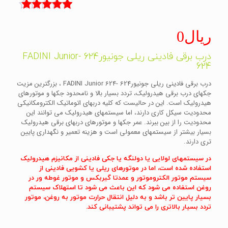
3
امتیاز
5.00
از 5 امتیاز
ریال
0
مشتری
درب برقی فادینی ریلی جونیور624 -FADINI Junior
624
درب برقی فادینی ریلی جونیور624 -FADINI Junior 624 ، بزرگترین مزیت
جکهای درب برقی هیدرولیک، تردد بسیار بالا و نامحدود جکها و موتورهای
هیدرولیک است. این در حالیست که کلیه دربهای اتوماتیک الکترومکانیکی
محدودیت سیکل کاری دارند، اما سیستمهای هیدرولیک می توانند این
محدودیت را از بین ببرند. عمر جکها و موتورهای دربهای برقی هیدرولیک
بسیار بیشتر از سیستمهای معمولی است و هزینه تعمیر و نگهداری پایین
تری دارند.
در سیستمهای لولایی یا دولنگه یا جکی فادینی از مکانیزم هیدرولیک
استفاده شده است، اما در موتورهای ریلی یا کشویی فادینی از
سیستم موتور الکتروموتور و عمدتا گیربکس و موتور غوطه ور در
روغن استفاده می شود که این باعث می شود تا استهلاک سیستم
بسیار پایین تر باشد و به دلیل انتقال حرارت موتور به روغن، موتور
تردد بسیار بالاتری را می تواند پشتیبانی کند.