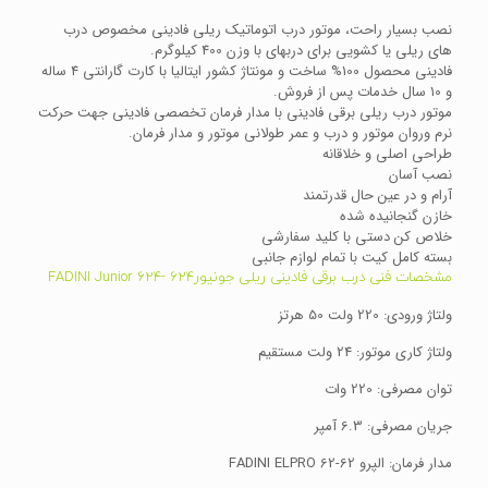
نصب بسیار راحت، موتور درب اتوماتیک ریلی فادینی مخصوص درب
های ریلی یا کشویی برای دربهای با وزن 400 کیلوگرم.
فادینی محصول 100% ساخت و مونتاژ کشور ایتالیا با کارت گارانتی 4 ساله
و 10 سال خدمات پس از فروش.
موتور درب ریلی برقی فادینی با مدار فرمان تخصصی فادینی جهت حرکت
نرم وروان موتور و درب و عمر طولانی موتور و مدار فرمان.
طراحی اصلی و خلاقانه
نصب آسان
آرام و در عین حال قدرتمند
خازن گنجانیده شده
خلاص کن دستی با کلید سفارشی
بسته کامل کیت با تمام لوازم جانبی
مشخصات فنی درب برقی فادینی ریلی جونیور624 -FADINI Junior 624
ولتاژ ورودی: 220 ولت 50 هرتز
ولتاژ کاری موتور: 24 ولت مستقیم
توان مصرفی: 220 وات
جریان مصرفی: 6.3 آمپر
مدار فرمان: الپرو 62-FADINI ELPRO 62