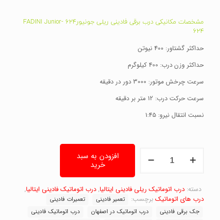
مشخصات مکانیکی درب برقی فادینی ریلی جونیور624 -FADINI Junior
624
حداکثر گشتاور: 400 نیوتن
حداکثر وزن درب: 400 کیلوگرم
سرعت چرخش موتور: 3000 دور در دقیقه
سرعت حرکت درب: 12 متر بر دقیقه
نسبت انتقال نیرو: 1:45
درب
افزودن به سبد
برقی
خرید
فادینی
ریلی
دسته:
جونیور624
درب اتوماتیک ریلی فادینی ایتالیا
,
درب اتوماتیک فادینی ایتالیا
,
-
درب های اتوماتیک
برچسب:
تعمیر فادینی
تعمیرات فادینی
FADINI
جک برقی فادینی
درب اتوماتیک در اصفهان
درب اتوماتیک فادینی
Junior