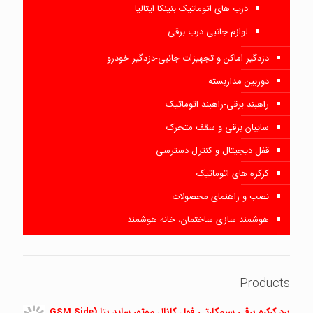
درب های اتوماتیک بنینکا ایتالیا
لوازم جانبی درب برقی
دزدگیر اماکن و تجهیزات جانبی-دزدگیر خودرو
دوربین مداربسته
راهبند برقی-راهبند اتوماتیک
سایبان برقی و سقف متحرک
قفل دیجیتال و کنترل دسترسی
کرکره های اتوماتیک
نصب و راهنمای محصولات
هوشمند سازی ساختمان، خانه هوشمند
Products
برد کرکره برقی سیمکارتی فول کانال موتور ساید بتا (GSM Side