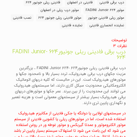
درب برقی فادینی
فادینی در اصفهان
فادینی ریلی جونیور 624
624
عدد
موتور FADINI Junoir 624
موتور درب ریلی در اصفهان
موتور ریلی فادینی جونیور
موتور فادینی ریلی جونیور 624
نصب فادینی
نماینده انحصاری فادینی
نماینده فادینی
توضیحات
نظرات
3
درب برقی فادینی ریلی جونیور624 -FADINI Junior
624
درب برقی فادینی ریلی جونیور624 -FADINI Junior 624 ، بزرگترین
مزیت جکهای درب برقی هیدرولیک، تردد بسیار بالا و نامحدود جکها و
موتورهای هیدرولیک است. این در حالیست که کلیه دربهای اتوماتیک
الکترومکانیکی محدودیت سیکل کاری دارند، اما سیستمهای هیدرولیک
می توانند این محدودیت را از بین ببرند. عمر جکها و موتورهای دربهای
برقی هیدرولیک بسیار بیشتر از سیستمهای معمولی است و هزینه تعمیر
و نگهداری پایین تری دارند.
در سیستمهای لولایی یا دولنگه یا جکی فادینی از مکانیزم هیدرولیک
استفاده شده است، اما در موتورهای ریلی یا کشویی فادینی از سیستم
موتور الکتروموتور و عمدتا گیربکس و موتور غوطه ور در روغن استفاده
می شود که این باعث می شود تا استهلاک سیستم بسیار پایین تر باشد
و به دلیل انتقال حرارت موتور به روغن، موتور تردد بسیار بالاتری را می