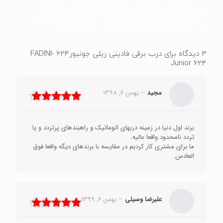
درب بازکن برقی, درب برقی, درب برقی اصفهان قیمت, درب برقی
پارکینگ, درب برقی در اصفهان, درب های اتوماتیک, ریموت درب
پارکینگ, قیمت جک برقی فادینی, قیمت درب اتوماتیک فادینی, قیمت
درب اتوماتیک پارکینگ, نصب جک فادینی, نماینده فادینی
3 دیدگاه برای
درب برقی فادینی ریلی جونیور624 -FADINI
Junior 624
مجید
–
بهمن 6, 1398
نمره
5
از 5
برند اول دنیا در زمینه دربهای اتوماتیک و راهبندهای پرتردد و یا
تردد نامحدود.واقعا عالیه.
ما برای مشتری کار کردیم در مقایسه با برندهای دیگه واقعا فوق
العادس.
علیرضا وسیلی
–
بهمن 6, 1399
نمره
5
از 5