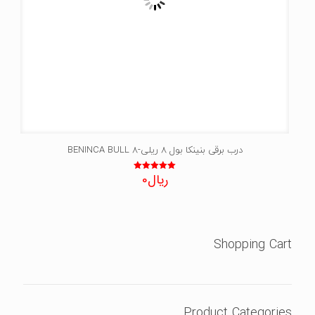
درب برقی بنینکا بول 8 ریلی-BENINCA BULL 8
ریال
0
نمره
5.00
از 5
Shopping Cart
Product Categories