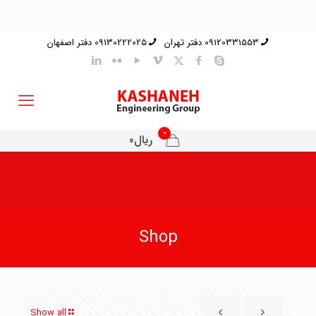
09120331553 دفتر تهران
09130222025 دفتر اصفهان
0
ریال0
Shop
Show all