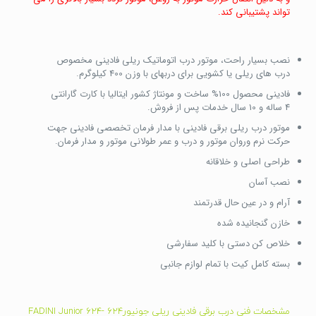
تواند پشتیبانی کند.
نصب بسیار راحت، موتور درب اتوماتیک ریلی فادینی مخصوص
درب های ریلی یا کشویی برای دربهای با وزن 400 کیلوگرم.
فادینی محصول 100% ساخت و مونتاژ کشور ایتالیا با کارت گارانتی
4 ساله و 10 سال خدمات پس از فروش.
موتور درب ریلی برقی فادینی با مدار فرمان تخصصی فادینی جهت
حرکت نرم وروان موتور و درب و عمر طولانی موتور و مدار فرمان.
طراحی اصلی و خلاقانه
نصب آسان
آرام و در عین حال قدرتمند
خازن گنجانیده شده
خلاص کن دستی با کلید سفارشی
بسته کامل کیت با تمام لوازم جانبی
مشخصات فنی درب برقی فادینی ریلی جونیور624 -FADINI Junior 624