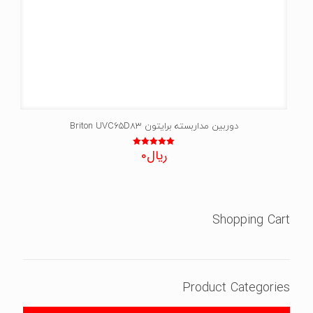
دوربین مداربسته برایتون Briton UVC65D83
ریال
0
نمره
5.00
از 5
Shopping Cart
Product Categories