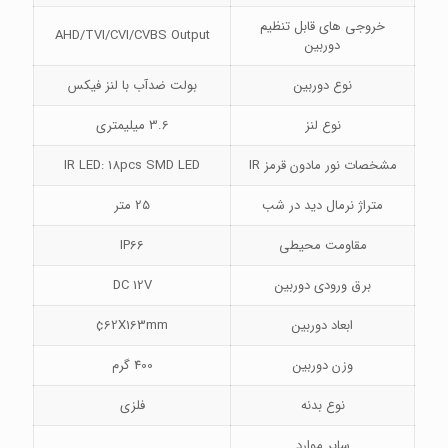
خروجی های قابل تنظیم
AHD/TVI/CVI/CVBS Output
دوربین
نوع دوربین
بولت ضدآب با لنز فیکس
نوع لنز
3.6 میلیمتری
مشخصات نور مادون قرمز IR
IR LED: 18pcs SMD LED
متراژ نرمال دید در شب
25 متر
مقاومت محیطی
IP66
برق ورودی دوربین
DC 12V
ابعاد دوربین
¢62X163mm
وزن دوربین
400 گرم
نوع بدنه
فلزی
سایر موارد