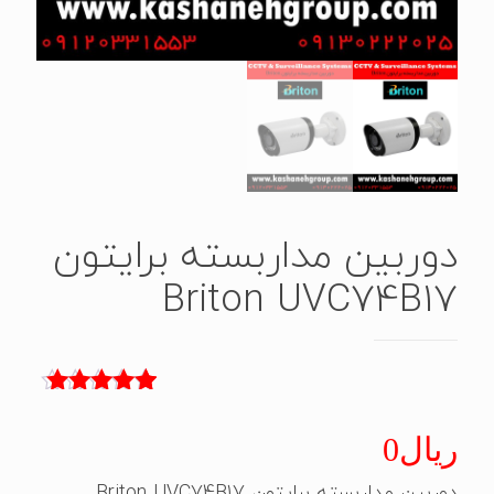
دوربین مداربسته برایتون
Briton UVC74B17
1
امتیاز
5.00
از 5 امتیاز
ریال
0
مشتری
دوربین مداربسته برایتون Briton UVC74B17