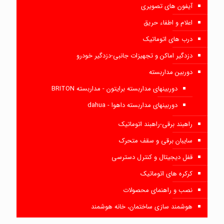
آیفون های تصویری
اعلام و اطفاء حریق
درب های اتوماتیک
دزدگیر اماکن و تجهیزات جانبی-دزدگیر خودرو
دوربین مداربسته
دوربینهای مداربسته برایتون - مداربسته BRITON
دوربینهای مداربسته داهوا - dahua
راهبند برقی-راهبند اتوماتیک
سایبان برقی و سقف متحرک
قفل دیجیتال و کنترل دسترسی
کرکره های اتوماتیک
نصب و راهنمای محصولات
هوشمند سازی ساختمان، خانه هوشمند