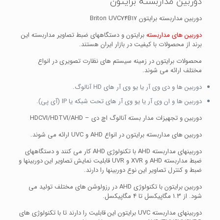
دوربین مداربسته برایتون
دوربین مداربسته برایتون Briton UVC74B17
دوربین های مداربسته
برایتون و دستگاههای ضبط تصاویر مداربسته این
برند از محصولات با کیفیت در بازار ایران هستند.
محصولات برایتون در زمینه سیستم های نظارت تصویری در انواع
مختلف ارائه می شوند.
دوربین ها و دی وی آر یا یو وی آر های HD آنالوگ.
دوربین ها و ان وی آر یا یو وی آر های تحت شبکه یا IP (آی پی).
دوربین و تجهیزات مدار بسته آنالوگ اچ دی – HDCVI/HDTVI/AHD
دوربین های مداربسته برایتون در انواع AHD و UVC ارائه می شوند.
دوربینهای مداربسته AHD با تکنولوژی AHD کار می کنند و دستگاههای
ضبط مداربسته AHD و XVR و UVR قابلیت نمایش تصاویر این دوربینها و
ضبط و کنترل تصاویر این نوع دوربینها را دارند.
دوربین برایتون با تکنولوژی AHD در رزولوشن های مختلف تولید می
شود. از 1.3 مگاپیکسل تا 4 مگاپیکسل.
دوربینهای مداربسته UVC برایتون این قابلیت را دارند تا با تکنولوژی های