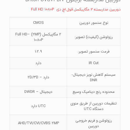
دوربین مداربسته 2 مگاپیکسل فول اچ دی Full HD 1080P
نوع سنسور دوربین:
CMOS
2 مگاپیکسل (2MP) –Full HD
رزولوشن (کیفیت) تصویر:
1080P
فرمت سنسور تصویر:
1:2.9
IR Cut
دارد
سیستم کاهش نویز دیجیتال-
دارد – 2D/3D
DNR
محدوده رنج دینامیک وسیع
دیجیتال – DWDR
تنظیمات دوربین از طریق منوی
UTC دارد
دستگاه UTC
رزولوشن و فریم خروجی
AHD/TVI/CVI/CVBS 2MP
دوربین