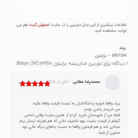
نماینده دوربین برایتون ، دوربین Briton ، لیست قیمت دوربین briton ،
دوربین مدار بسته Briton ، نمایندگی دوربین Briton ، دوربین های
Briton ، فروش دوربین Briton ، نرم فزار دوربین briton
اطلاعات بیشتری از این مدل دوربین را در سایت
اصفهان گیت
هم می
توانید مشاهده کنید.
برند
BRITON – برایتون
1 دیدگاه برای
دوربین مداربسته برایتون Briton UVC74B17
محمدرضا عطایی
–
آبان 8, 1398
نمره
5
از 5
برند واقعا خوبیه و امکاناتش به نسبت قیمت واقعا عالیه.
من خریدم راضی بودم.
فقط من از شهرستان خرید کردم از همین سایت وقتی تماس
گرفتم از قیمت سایت بهم تخفیف دادن که هم هزینه ارسال برام
مجانی شد و هم قیمتون واقعا به نسبت جاهای دیگه عالی بود.
ممنون از شما.