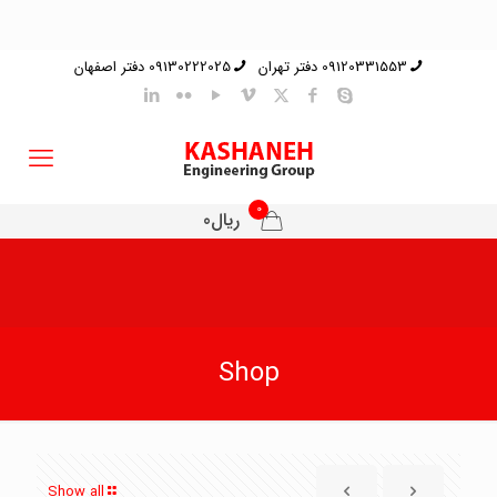
09120331553 دفتر تهران
09130222025 دفتر اصفهان
0
ریال0
Shop
Show all