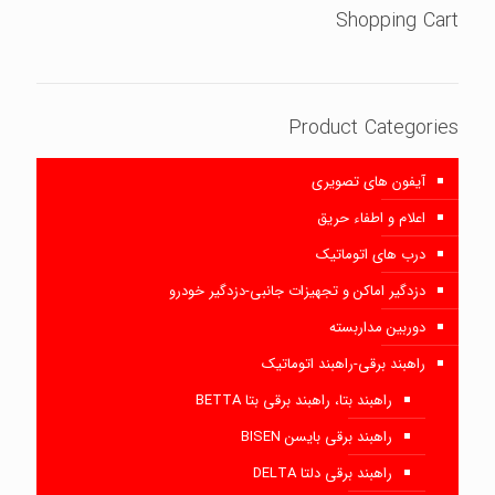
Shopping Cart
Product Categories
آیفون های تصویری
اعلام و اطفاء حریق
درب های اتوماتیک
دزدگیر اماکن و تجهیزات جانبی-دزدگیر خودرو
دوربین مداربسته
راهبند برقی-راهبند اتوماتیک
راهبند بتا، راهبند برقی بتا BETTA
راهبند برقی بایسن BISEN
راهبند برقی دلتا DELTA