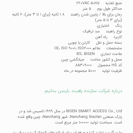
منبع تغذیه 220VAC 50Hz
حداکثر طول بوم 5 متر
زمان برای بالا / پایین شدن راهبند 1.8 ثانیه (برای 1 تا 3 متر)، 6 ثانیه
(برای 3 تا 5 متر)
رنگ اختیاری
نوع راهبند سد ترافیک
کاربرد راه آهن
بسته حمل و نقل کارتن یا چوبی
مشخصات علائم CE، ISO 9001، ISO2000
علامت تجاری BS، BISEN
محل و کشور ساخت جیانگشی چین
کد HS محصول 85309000
ظرفیت تولید 5000 مجموعه در ماه
درباره شرکت سازنده راهبند بایسن بدانیم:
BISEN SMART ACCESS Co., Ltd در سال 1999 تاسیس شد و در
پارک صنعتی Nanchang Xiaolan، شهر Nanchang، چین واقع شده
است. مساحت تولید 100000 متر مربع است.
ما بزرگترین تولید کننده حرفه ای برای اپراتورهای اتوماتیک درب برقی در