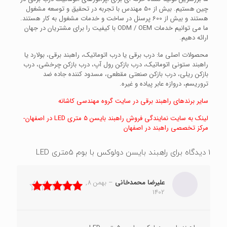
چین هستیم. بیش از 50 مهندس با تجربه در تحقیق و توسعه مشغول
هستند و بیش از 600 پرسنل در ساخت و خدمات مشغول به کار هستند.
ما می توانیم خدمات ODM / OEM با کیفیت را برای مشتریان در جهان
ارائه دهیم.
محصولات اصلی ما: درب برقی یا درب اتوماتیک، راهبند برقی، بولارد یا
راهبند ستونی اتوماتیک، درب بازکن رول آپ، درب بازکن چرخشی، درب
بازکن ریلی، درب بازکن صنعتی مقطعی، مسدود کننده جاده ضد
تروریسم، دروازه عابر پیاده و غیره.
سایر برندهای راهبند برقی در سایت گروه مهندسی کاشانه
لینک به سایت نمایندگی فروش راهبند بایسن 5 متری LED در اصفهان-
مرکز تخصصی راهبند در اصفهان
1 دیدگاه برای
راهبند بایسن دولوکس با بوم 5متری LED
علیرضا محمدخانی
–
بهمن 8,
1402
نمره
5
از 5