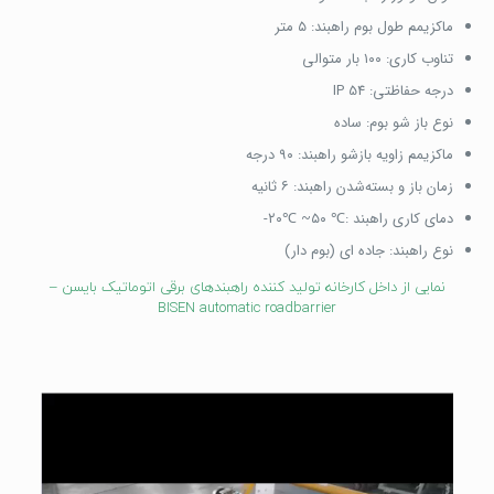
ماکزیمم طول بوم راهبند: ۵ متر
تناوب کاری: ۱۰۰ بار متوالی
درجه حفاظتی: IP 54
نوع باز شو بوم: ساده
ماکزیمم زاویه بازشو راهبند: ۹۰ درجه
زمان باز و بسته‌شدن راهبند: ۶ ثانیه
دمای کاری راهبند :℃ ۵۰~ ℃۲۰-
نوع راهبند: جاده ای (بوم دار)
نمایی از داخل کارخانه تولید کننده راهبندهای برقی اتوماتیک بایسن –
BISEN automatic roadbarrier