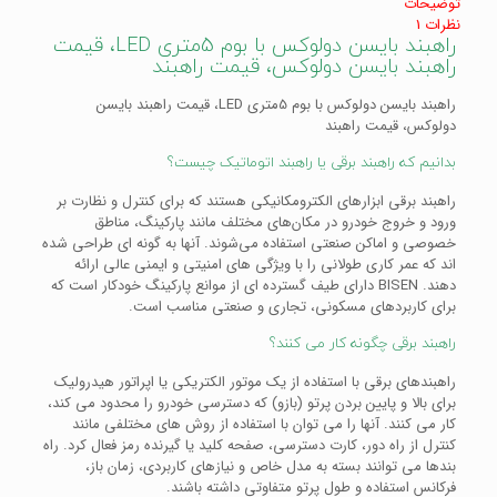
توضیحات
نظرات
1
راهبند بایسن دولوکس با بوم 5متری LED، قیمت
راهبند بایسن دولوکس، قیمت راهبند
راهبند بایسن دولوکس با بوم 5متری LED، قیمت راهبند بایسن
دولوکس، قیمت راهبند
بدانیم که راهبند برقی یا راهبند اتوماتیک چیست؟
راهبند برقی ابزارهای الکترومکانیکی هستند که برای کنترل و نظارت بر
ورود و خروج خودرو در مکان‌های مختلف مانند پارکینگ، مناطق
خصوصی و اماکن صنعتی استفاده می‌شوند. آنها به گونه ای طراحی شده
اند که عمر کاری طولانی را با ویژگی های امنیتی و ایمنی عالی ارائه
دهند. BISEN دارای طیف گسترده ای از موانع پارکینگ خودکار است که
برای کاربردهای مسکونی، تجاری و صنعتی مناسب است.
راهبند برقی چگونه کار می کنند؟
راهبندهای برقی با استفاده از یک موتور الکتریکی یا اپراتور هیدرولیک
برای بالا و پایین بردن پرتو (بازو) که دسترسی خودرو را محدود می کند،
کار می کنند. آنها را می توان با استفاده از روش های مختلفی مانند
کنترل از راه دور، کارت دسترسی، صفحه کلید یا گیرنده رمز فعال کرد. راه
بندها می توانند بسته به مدل خاص و نیازهای کاربردی، زمان باز،
فرکانس استفاده و طول پرتو متفاوتی داشته باشند.