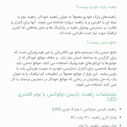
راهبند پارک خودرو چیست؟
راهبندهای پارک خودرو معمولاً به عنوان راهبند خودکار، راهبند بوم یا
میله ای یا اهرمی و یا راهبند دروازه شناخته می شوند. آنها برای کنترل و
نظارت بر دسترسی وسایل نقلیه در پارکینگ ها و سایر مناطقی که کنترل
ترافیک مورد نیاز است طراحی شده اند.
مانع دستی چیست؟
مانع دستی یک سیستم مانع غیر الکتریکی یا غیر هیدرولیکی است که
برای کارکردن به مداخله انسان نیاز دارد. بر خلاف موانع خودکار که از
موتورها یا اپراتورهای هیدرولیک استفاده می کنند، موانع دستی باید
توسط شخصی برای کنترل دسترسی خودرو به صورت فیزیکی بلند یا
پایین بیایند. این نوع از موانع معمولاً در تنظیمات کم ترافیک یا به عنوان
یک راه حل پشتیبان در زمانی که موانع خودکار در دسترس نیستند یا کار
نمی کنند استفاده می شوند.
مشخصات راهبند بایسن دولوکس با بوم 5متری
LED:
راهبند بایسن دولوکس با بوم 5 متری (LED)
ولتاژ کاری راهبند: ۲۲۰ ولت AC
توان موتور راهبند: ۹۰ وات