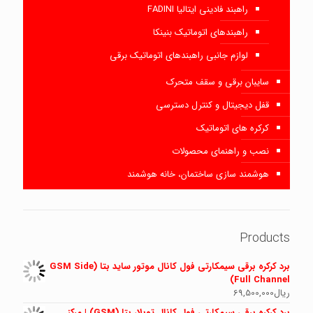
راهبند فادینی ایتالیا FADINI
راهبندهای اتوماتیک بنینکا
لوازم جانبی راهبندهای اتوماتیک برقی
سایبان برقی و سقف متحرک
قفل دیجیتال و کنترل دسترسی
کرکره های اتوماتیک
نصب و راهنمای محصولات
هوشمند سازی ساختمان، خانه هوشمند
Products
برد کرکره برقی سیمکارتی فول کانال موتور ساید بتا (GSM Side
Full Channel)
ریال
69,500,000
برد کرکره برقی سیمکارتی فول کانال توبلار بتا (GSM) | مرکز