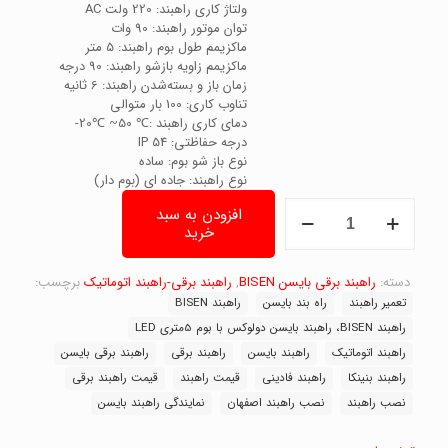
ولتاژ کاری راهبند: 220 ولت AC
توان موتور راهبند: 90 وات
ماکزیمم طول بوم راهبند: 5 متر
ماکزیمم زاویه بازشو راهبند: 90 درجه
زمان باز و بسته‌شدن راهبند: 6 ثانیه
تناوب کاری: 100 بار متوالی
دمای کاری راهبند :℃ 50~ ℃20-
درجه حفاظتی: IP 54
نوع باز شو بوم: ساده
نوع راهبند: جاده ای (بوم دار)
راهبند
افزودن به سبد
بایسن
خرید
دولوکس
با
بوم
دسته:
راهبند برقی بایسن BISEN
,
راهبند برقی-راهبند اتوماتیک
برچسب:
5متری
تعمیر راهبند
راه بند بایسن
راهبند BISEN
LED
راهبند BISEN، راهبند بایسن دولوکس با بوم 5متری LED
عدد
راهبند اتوماتیک
راهبند بایسن
راهبند برقی
راهبند برقی بایسن
راهبند بنینکا
راهبند فادینی
قیمت راهبند
قیمت راهبند برقی
نصب راهبند
نصب راهبند اصفهان
نمایندگی راهبند بایسن