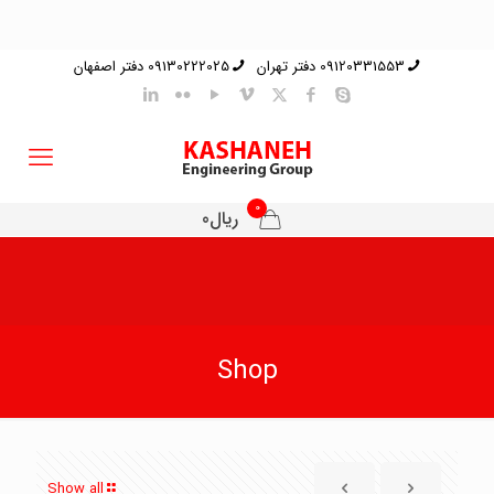
09120331553 دفتر تهران
09130222025 دفتر اصفهان
0
ریال0
Shop
Show all