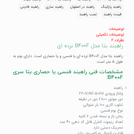
قیمت
راهبند پارکینگ
راهبند در اصفهان
راهبند ساری
راهبند فادینی
راهبند|
خرید
قیمت راهبند
نصب راهبند
راهبند|
راهبند
توضیحات
پارکینگ
توضیحات تکمیلی
عدد
نظرات
2
راهبند بتا مدل B400F نرده ای
راهبند بتا مدل B400F نرده ای یا فنسی و یا حصاری است. دارای بوم به
طول 5 متر است.
مشخصات فنی راهبند فنسی یا حصاری بتا سری
B400F:
راهبند
ولتاژ ورودی 220V/AC-50Hz
دور موتور 2800 دور در دقیقه
تناوب کاری 100 بار متوالی
نوع بوم فنسی
زمان باز و بسته شدن 6 ثانیه
تعداد ریموت کنترل قابل کد دهی 40 عدد
تحریک دستی دارد
قابلیت اتصال به کامپیوتر دارد