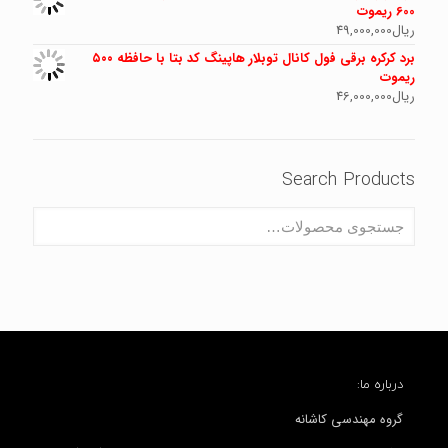
600 ریموت
ریال
49,000,000
برد کرکره برقی فول کانال توبلار هاپینگ کد بتا با حافظه ۵۰۰
ریموت
ریال
46,000,000
Search Products
درباره ما:
گروه مهندسی کاشانه