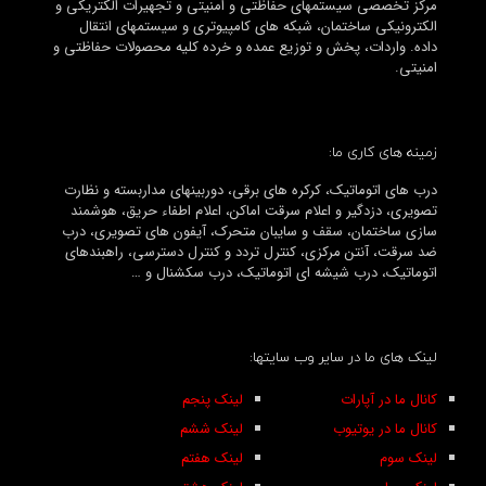
مرکز تخصصی سیستمهای حفاظتی و امنیتی و تجهیرات الکتریکی و
الکترونیکی ساختمان، شبکه های کامپیوتری و سیستمهای انتقال
داده. واردات، پخش و توزیع عمده و خرده کلیه محصولات حفاظتی و
امنیتی.
زمینه های کاری ما:
درب های اتوماتیک، کرکره های برقی، دوربینهای مداربسته و نظارت
تصویری، دزدگیر و اعلام سرقت اماکن، اعلام اطفاء حریق، هوشمند
سازی ساختمان، سقف و سایبان متحرک، آیفون های تصویری، درب
ضد سرقت، آنتن مرکزی، کنترل تردد و کنترل دسترسی، راهبندهای
اتوماتیک، درب شیشه ای اتوماتیک، درب سکشنال و …
لینک های ما در سایر وب سایتها:
کانال ما در آپارات
لینک پنجم
کانال ما در یوتیوب
لینک ششم
لینک سوم
لینک هفتم