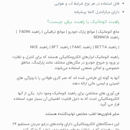
قابل استفاده در هر نوع شرایط آب و هوایی
دارای مرکزکنترل کاملا پیشرفته
راهبند اتوماتیک یا راهبند برقی چیست؟
مانع اتوماتیک | موانع پارک خودرو | موانع ترافیکی | راهبند FADINI |
راهبند BENINCA
| راهبند BETTA | راهبند FAAC | راهبند BFT | راهبند NICE
راهبند اتوماتیک ابزارهای الکترومکانیکی هستند که برای کنترل و نظارت
بر ورود و خروج خودرو در مکان‌های مختلف مانند پارکینگ، مناطق
خصوصی و اماکن صنعتی استفاده می‌شوند.
آنها به گونه ای طراحی شده اند که عمر کاری طولانی را با ویژگی های
امنیتی و ایمنی عالی ارائه دهند.
فن آوری های مختلفی برای راهبند اتوماتیک وجود دارد. یکی از آنها
الکترومکانیکی است که به دلیل قابلیت اطمینان آن بسیار مورد استفاده
قرار می گیرد.
سایر فناوری‌ها اغلب مختص تولیدکننده هستند.
این دستگاه‌های الکترومکانیکی دارای واحدهای درایو جریان مستقیم 24
ولتی هستند که می‌توانند به طور مداوم بدون تولید گرما کار کنند.