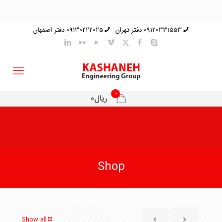
09120331553 دفتر تهران
09130222025 دفتر اصفهان
0
ریال0
Shop
Show all