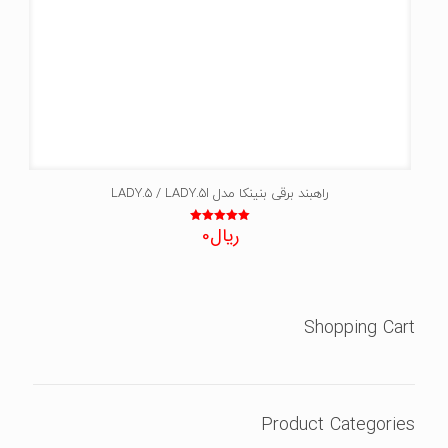
راهبند برقی بنینکا مدل LADY.5 / LADY.5I
ریال
0
نمره
5.00
از 5
Shopping Cart
Product Categories