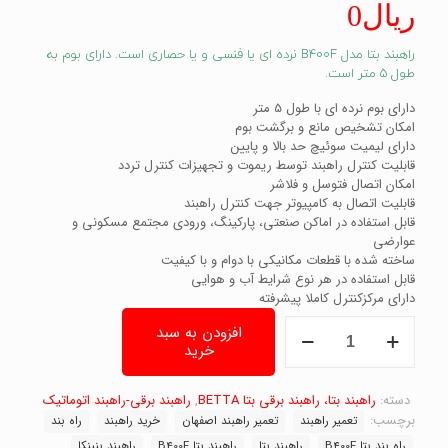
ریال
0
مشتری
راهبند بتا مدل B400F نرده ای یا فنسی و یا حصاری است. دارای بوم به
طول 5 متر است.
دارای بوم نرده ای با طول 5 متر
امکان تشخیص مانع و برگشت بوم
دارای لیمیت سوئیچ حد بالا و پایین
قابلیت کنترل راهبند توسط ریموت و تجهیزات کنترل تردد
امکان اتصال فتوسل و فلاشر
قابلیت اتصال به کامپیوتر جهت کنترل راهبند
قابل استفاده در اماکن صنعتی، پارکینگ، ورودی مجتمع مسکونی و
عوارضی
ساخته شده با قطعات مکانیکی با دوام و با کیفیت
قابل استفاده در هر نوع شرایط آب و هوایی
دارای مرکزکنترل کاملا پیشرفته
راهبند
افزودن به سبد
بتا
خرید
مدل
B400F
نرده
دسته:
راهبند بتا، راهبند برقی بتا BETTA
,
راهبند برقی-راهبند اتوماتیک
ای
برچسب:
تعمیر راهبند
تعمیر راهبند اصفهان
خرید راهبند
راه بند
|
راه بند بتا B400F
راهبند بتا
راهبند بتا B400F
راهبند بنینکا