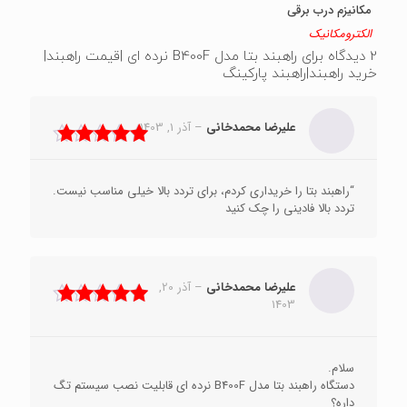
مکانیزم درب برقی
الکترومکانیک
2 دیدگاه برای
راهبند بتا مدل B400F نرده ای |قیمت راهبند|
خرید راهبند|راهبند پارکینگ
علیرضا محمدخانی
–
آذر 1, 1403
نمره
5
از 5
“راهبند بتا را خریداری کردم، برای تردد بالا خیلی مناسب نیست.
تردد بالا فادینی را چک کنید
علیرضا محمدخانی
–
آذر 20,
1403
نمره
5
از 5
سلام.
دستگاه راهبند بتا مدل B400F نرده ای قابلیت نصب سیستم تگ
داره؟