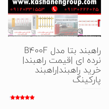
راهبند بتا مدل B400F
نرده ای |قیمت راهبند|
خرید راهبند|راهبند
پارکینگ
2
امتیاز
5.00
از 5 امتیاز