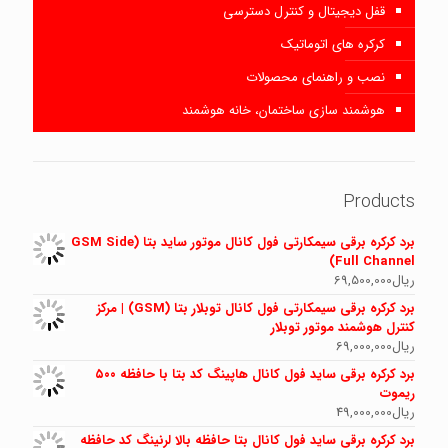
قفل دیجیتال و کنترل دسترسی
کرکره های اتوماتیک
نصب و راهنمای محصولات
هوشمند سازی ساختمان، خانه هوشمند
Products
برد کرکره برقی سیمکارتی فول کانال موتور ساید بتا (GSM Side
Full Channel)
ریال
69,500,000
برد کرکره برقی سیمکارتی فول کانال توبلار بتا (GSM) | مرکز
کنترل هوشمند موتور توبلار
ریال
69,000,000
برد کرکره برقی ساید فول کانال هاپینگ کد بتا با حافظه ۵۰۰
ریموت
ریال
49,000,000
برد کرکره برقی ساید فول کانال بتا حافظه بالا لرنینگ کد حافظه