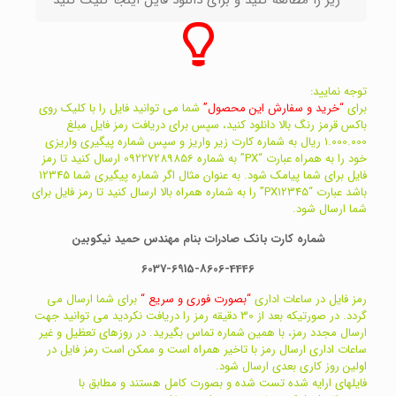
زیر را مطالعه کنید و برای دانلود فایل اینجا کلیک کنید
توجه نمایید:
برای
“خرید و سفارش این محصول”
شما می توانید فایل را با کلیک روی
باکس قرمز رنگ بالا دانلود کنید، سپس برای دریافت رمز فایل مبلغ
1.000.000 ریال به شماره کارت زیر واریز و سپس شماره پیگیری واریزی
خود را به همراه عبارت “PX” به شماره 09227289856 ارسال کنید تا رمز
فایل برای شما پیامک شود. به عنوان مثال اگر شماره پیگیری شما 12345
باشد عبارت “PX12345” را به شماره همراه بالا ارسال کنید تا رمز فایل برای
شما ارسال شود.
شماره کارت بانک صادرات بنام مهندس حمید نیکوبین
6037-6915-8606-4446
رمز فایل در ساعات اداری
“بصورت فوری و سریع “
برای شما ارسال می
گردد. در صورتیکه بعد از 30 دقیقه رمز را دریافت نکردید می توانید جهت
ارسال مجدد رمز، با همین شماره تماس بگیرید. در روزهای تعظیل و غیر
ساعات اداری ارسال رمز با تاخیر همراه است و ممکن است رمز فایل در
اولین روز کاری بعدی ارسال شود.
فایلهای ارایه شده تست شده و بصورت کامل هستند و مطابق با