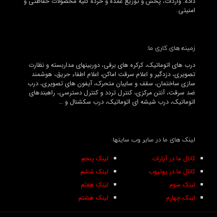
داده. واردات، پخش و توزیع عمده و خرده کلیه محصولات حفاظتی و
امنیتی.
زمینه های کاری ما:
درب های اتوماتیک، کرکره های برقی، دوربینهای مداربسته و نظارت
تصویری، دزدگیر و اعلام سرقت اماکن، اعلام اطفاء حریق، هوشمند
سازی ساختمان، سقف و سایبان متحرک، آیفون های تصویری، درب
ضد سرقت، آنتن مرکزی، کنترل تردد و کنترل دسترسی، راهبندهای
اتوماتیک، درب شیشه ای اتوماتیک، درب سکشنال و …
لینک های ما در سایر وب سایتها:
کانال ما در آپارات
لینک پنجم
کانال ما در یوتیوب
لینک ششم
لینک سوم
لینک هفتم
لینک چهارم
لینک هشتم