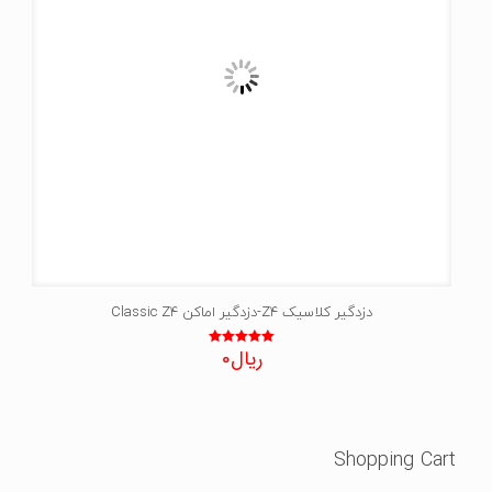
دزدگیر کلاسیک Z4-دزدگیر اماکن Classic Z4
ریال
0
نمره
5.00
از 5
Shopping Cart