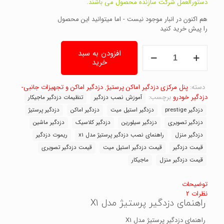
دستورالعمل شرکت سازنده محصول می باشند.
هم اکنون در انبار موجود نیست - اما میتوانید این محصول
را پیش خرید کنید
راهنمای
افزودن به سبد
دستگاه
خرید
دزدگیر
پرستیژ
مدل
دسته:
پنل مرکزی دزدگیر اماکن پرستیژ
,
دزدگیر اماکن و تجهیزات جانبی-
X1
دزدگیر خودرو
برچسب:
آموزش نصب دزدگیر
تنظیمات دزدگیر ماجیکار
عدد
دزدگیر prestige
دزدگیر استیل میت
دزدگیر اماکن
دزدگیر پرستیژ
دزدگیر تصویری
دزدگیر سیلورین
دزدگیر کلاسیک
دزدگیر ماشین
دزدگیر منزل
راهنمای نصب دزدگیر پرستیژ مدل x1
ریموت دزدگیر
قیمت دزدگیر
قیمت دزدگیر استیل میت
قیمت دزدگیر تصویری
قیمت دزدگیر منزل
ماجیکار
توضیحات
نظرات
2
راهنمای دزدگیر پرستیژ مدل X1
راهنمای دزدگیر پرستیژ مدل X1