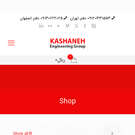
09120331553 دفتر تهران
09130222025 دفتر اصفهان
0
ریال0
Shop
Show all