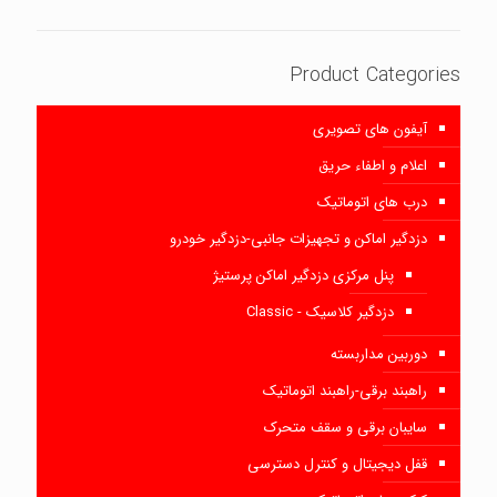
Product Categories
آیفون های تصویری
اعلام و اطفاء حریق
درب های اتوماتیک
دزدگیر اماکن و تجهیزات جانبی-دزدگیر خودرو
پنل مرکزی دزدگیر اماکن پرستیژ
دزدگیر کلاسیک - Classic
دوربین مداربسته
راهبند برقی-راهبند اتوماتیک
سایبان برقی و سقف متحرک
قفل دیجیتال و کنترل دسترسی