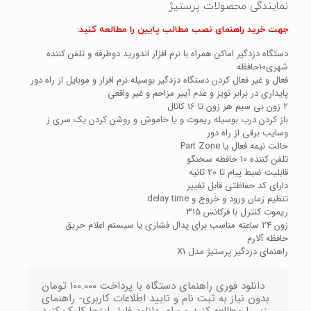
نمایندگی محصولات پرستیژ
جهت خرید راهنمای نصب مطالب پایین را مطالعه کنید:
دستگاه دزدگیر اماکن همراه با نرم افزار اندورید دوطرفه و تلفن کننده
شهری10حافظه
فعال و غیر فعال کردن دستگاه دزدگیر بوسیله نرم افزار و موبایل از راه دور
پایداری در برابر نویز و عدم آيیر مزاحم و غیر واقعی
2 زون بی سیم هر زون تا 16 کانال
باز کردن درب بوسیله ریموت و یا خاموش و روشن کردن یک سری ز
وسایب برقی از راه دور
حالت نیمه فعال یا Part Zone
تلفن کننده 10 حافطه سخنگو
قابلیت ضبط پیام تا 20 ثانیه
دارای کد حفاظتی قابل تغییر
تنظیم زمان ورود و خروج و delay time
ریموت کنترل با فرکانس 315
زون 24 ساعته مناسب برای پدال فشاری یا سیستم اعلام حریق
حافظه آلارم
راهنمای دزدگیر پرستیژ مدل X1
دانلود فوری راهنمای دستگاه با پرداخت 100.000 تومان
بدون نیاز به ثبت نام و تایید اطلاعات کاربری- راهنمای