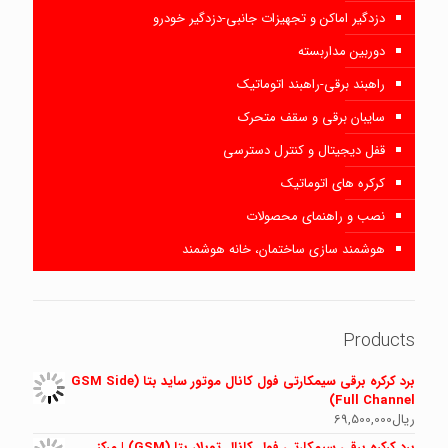
دزدگیر اماکن و تجهیزات جانبی-دزدگیر خودرو
دوربین مداربسته
راهبند برقی-راهبند اتوماتیک
سایبان برقی و سقف متحرک
قفل دیجیتال و کنترل دسترسی
کرکره های اتوماتیک
نصب و راهنمای محصولات
هوشمند سازی ساختمان، خانه هوشمند
Products
برد کرکره برقی سیمکارتی فول کانال موتور ساید بتا (GSM Side
Full Channel)
ریال
69,500,000
برد کرکره برقی سیمکارتی فول کانال توبلار بتا (GSM) | مرکز