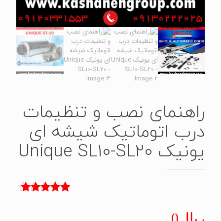
راهنمای نصب و تنظیمات
درب اتوماتیک شیشه ای
یونیک Unique SL10-SL20
3
امتیاز
5.00
از 5 امتیاز
ریال
0
مشتری