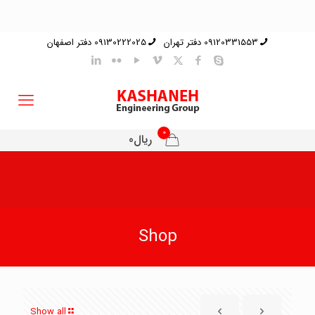
09120331553 دفتر تهران
09130222025 دفتر اصفهان
0
ریال0
Shop
Show all