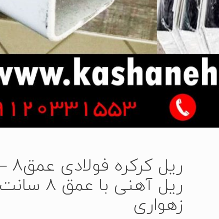
ریل کرکره فولادی عمق
ریل آهنی با عمق 8 سانت
زهواری