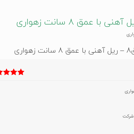
ری
نمره
5
از
 شرکت