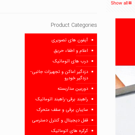
Show all
Product Categories
آیفون های تصویری
اعلام و اطفاء حریق
درب های اتوماتیک
دزدگیر اماکن و تجهیزات جانبی-
دزدگیر خودرو
دوربین مداربسته
راهبند برقی-راهبند اتوماتیک
سایبان برقی و سقف متحرک
قفل دیجیتال و کنترل دسترسی
کرکره های اتوماتیک