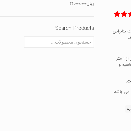
ریال
46,000,000
5.00
Search Products
 بنابراین
.
متراژ ریلهای فولادی (آهنی) یک متر به یک متر محاسبه و کمتر از 1 متر
یل 3.6 در محاسبه 4 متر محاسبه و
ت.
ه