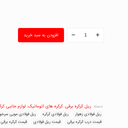
ریل
افزودن به سبد خرید
کرکره
فولادی
عمق8
-
ریل
آهنی
با
عمق
8
سانت
زهواری
عدد
دسته:
ریل کرکره برقی
,
کرکره های اتوماتیک
,
لوازم جانبی کرک
ریل فولادی زهوار
ریل فولادی کرکره
ریل فولادی مویی سرخو
قیمت درب کرکره برقی
قیمت ریل فولادی
قیمت کرکره برقی 