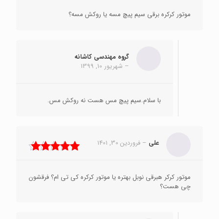
موتور کرکره برقی سیم پیچ مسه یا روکش مسه؟
گروه مهندسی کاشانه
–
شهریور 10, 1399
با سلام.سیم پیچ مس هست نه روکش مس.
علی
–
فروردین 30, 1401
نمره
5
از 5
موتور کرکر هبرقی نوبل بهتره یا موتور کرکره کی تی ام؟ فرقشون
چی هست؟