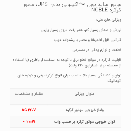
موتور ساید نوبل 300کیلویی بدون UPS، موتور
کرکره NOBLE
ویژگی های فنی:
لرزش و صدای بسیار کم، هدر رفت انرژی بسیار پایین
گارانتی قابل اطمینانا و معتبر با پشتوانه خوب.
قطعات و لوازم یدکی در دسترس.
قابلیت کارکرد در مواقع قطع برق با توجه به استفاده از باطری (با استفاده
از سیستم برق اضطراری 220 ولت).
توان و کشندگی بسیار بالا مناسب برای انواع کرکره برقی و کرکره های
اتوماتیک
عنوان ویژگی
مقدار و مشخصات
ولتاژ خروجی موتور کرکره
220V
AC
توان خروجی موتور کرکره بر حسب وات
200W ~