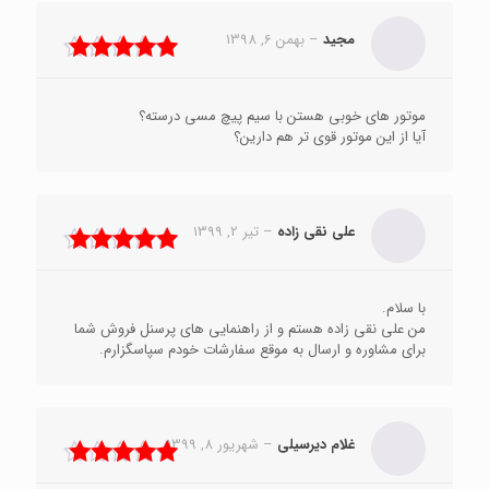
مجید
–
بهمن 6, 1398
نمره
5
از 5
موتور های خوبی هستن با سیم پیچ مسی درسته؟
آیا از این موتور قوی تر هم دارین؟
علی نقی زاده
–
تیر 2, 1399
نمره
5
از 5
با سلام.
من علی نقی زاده هستم و از راهنمایی های پرسنل فروش شما
برای مشاوره و ارسال به موقع سفارشات خودم سپاسگزارم.
غلام دیرسیلی
–
شهریور 8, 1399
نمره
5
از 5