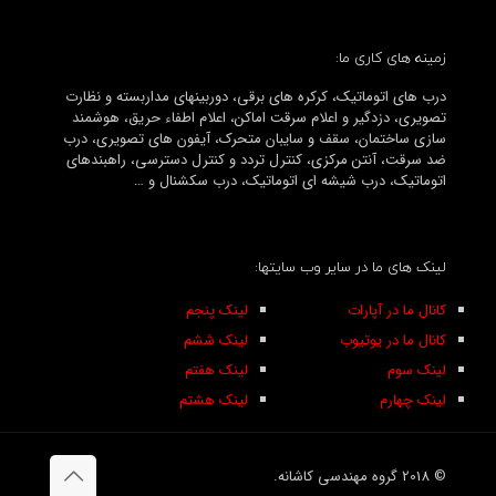
زمینه های کاری ما:
درب های اتوماتیک، کرکره های برقی، دوربینهای مداربسته و نظارت
تصویری، دزدگیر و اعلام سرقت اماکن، اعلام اطفاء حریق، هوشمند
سازی ساختمان، سقف و سایبان متحرک، آیفون های تصویری، درب
ضد سرقت، آنتن مرکزی، کنترل تردد و کنترل دسترسی، راهبندهای
اتوماتیک، درب شیشه ای اتوماتیک، درب سکشنال و …
لینک های ما در سایر وب سایتها:
کانال ما در آپارات
لینک پنجم
کانال ما در یوتیوب
لینک ششم
لینک سوم
لینک هفتم
لینک چهارم
لینک هشتم
© 2018 گروه مهندسی کاشانه.