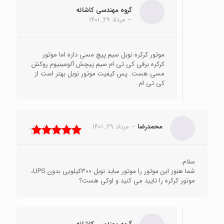
گروه مهندسی کاشانه
–
مرداد 29, 1401
موتور کرکره نوبل سیم پیچ مسی داره اما موتور
کرکره برقی کی تی ام سیم پیچش آلومینیوم روکش
مسی هست. پس کیفیت موتور نوبل بهتر است از
کی تی ام.
محمدرضا
–
مرداد 29, 1401
نمره
5
از 5
سلام.
شما هنوز این موتور را موتور ساید نوبل 300کیلویی بدون UPS،
موتور کرکره را تایید می کنید و اوکی هست؟