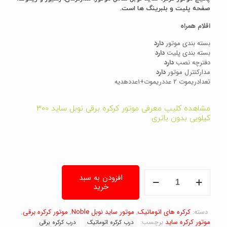
صفحه پلیت و بلبرینگ ها است.
اقلام همراه
بسته بندی موتور
دارد
بسته بندی پلیت
دارد
دفترچه نصب
دارد
مدارکنترل موتور
دارد
تعدادریموت 2 عددریموت+1عددهدیه
مشاهده کلیپ معرفی موتور کرکره برقی نوبل ساید 300
کیلویی بدون باتری
موتور
افزودن به سبد
ساید
خرید
نوبل
300کیلویی
بدون
دسته:
کرکره های اتوماتیک
,
موتور ساید نوبل Noble
,
موتور کرکره برقی
,
UPS،
موتور کرکره ساید
برچسب:
درب کرکره اتوماتیک
درب کرکره برقی