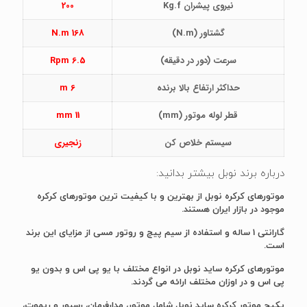
نیروی پیشران Kg.f
200
گشتاور (N.m)
N.m 168
سرعت (دور در دقیقه)
6.5 Rpm
حداکثر ارتفاع بالا برنده
6 m
قطر لوله موتور (mm)
11 mm
سیستم خلاص کن
زنجیری
درباره برند نوبل بیشتر بدانید:
موتورهای کرکره نوبل از بهترین و با کیفیت ترین موتورهای کرکره
موجود در بازار ایران هستند.
گارانتی 1 ساله و استفاده از سیم پیچ و روتور مسی از مزایای این برند
است.
موتورهای کرکره ساید نوبل در انواع مختلف با یو پی اس و بدون یو
پی اس و در اوزان مختلف ارائه می گردند.
پکیج موتور کرکره ساید نوبل شامل موتور، مدارفرمان، رسیور و ریموت،