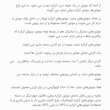
از آنجا که موتور در یک طرف درب کرکره نصب می شود، به این نوع
موتورها، موتور کرکره برقی ساید می گویند.
بر خلاف موتورهای ساید، موتورهای کرکره توبلار در داخل لوله موتور یا
درام کار می شوند و موتور کاملا محفوظ و از دید پنهان است.
موتورهای سنترال یا سانترال هم در وسط لوله موتور دربهای کرکره که
مکانیزم شافت و فنر دارند نصب می شوند.
موتورهای کرکره ساید عموما در دو کارتن بسته بندی می شوند.
یک کارتن شامل موتور و مدار فرمان و ریموت کنترل ها است.
کارتن دیگر شامل 2 عدد صفحه پلیت، اندکب و بلبرینگ، یاتاقان و … می
باشد.
موتورهای ساید بر اساس وزنهای مختلف تولید و در بازار عرضه می
شوند.
فعلا موتورهای ساید 150 تا 1800 کیلوگرمی در بازار ایران معمول هستند.
علاوه بر وزن قابل تحمل موتور کرکره برقی، فاکتور مهم دیگر در دسته
بندی موتورهای کرکره اتوماتیک، نوع کارکرد باتری دار یا بدون باتری و یا
اصطلاحاً موتورهای کرکره با UPS یا بدون UPS هستند.