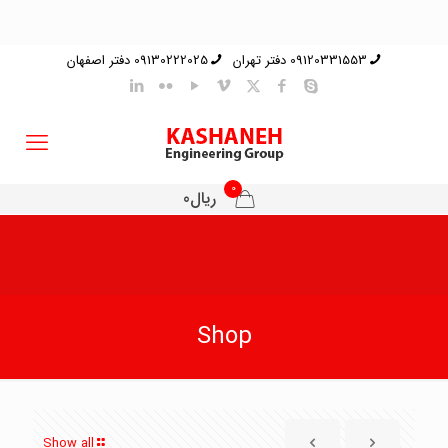
09120331553 دفتر تهران
09130222025 دفتر اصفهان
0
ریال0
Shop
Show all