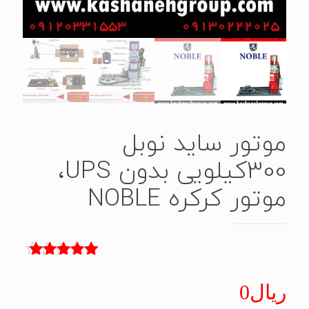
موتور ساید نوبل
300کیلویی بدون UPS،
موتور کرکره NOBLE
5
امتیاز
5.00
از 5 امتیاز
ریال
0
مشتری