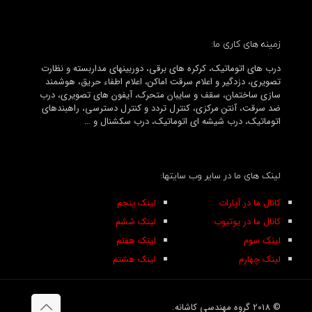
زمینه های کاری ما:
درب های اتوماتیک، کرکره های برقی، دوربینهای مداربسته و نظارت
تصویری، دزدگیر و اعلام سرقت اماکن، اعلام اطفاء حریق، هوشمند
سازی ساختمان، سقف و سایبان متحرک، آیفون های تصویری، درب
ضد سرقت، آنتن مرکزی، کنترل تردد و کنترل دسترسی، راهبندهای
اتوماتیک، درب شیشه ای اتوماتیک، درب سکشنال و …
لینک های ما در سایر وب سایتها:
کانال ما در آپارات
لینک پنجم
کانال ما در یوتیوب
لینک ششم
لینک سوم
لینک هفتم
لینک چهارم
لینک هشتم
© 2018 گروه مهندسی کاشانه.