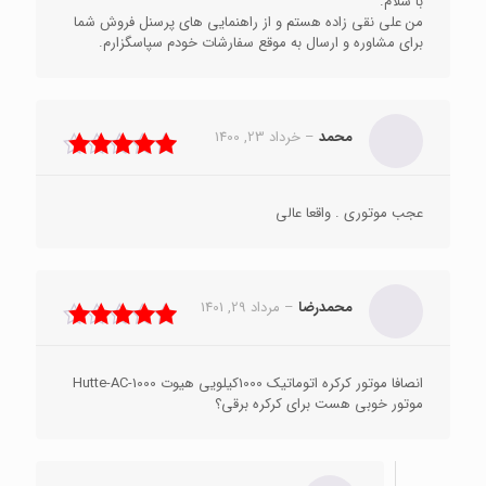
با سلام.
من علی نقی زاده هستم و از راهنمایی های پرسنل فروش شما
برای مشاوره و ارسال به موقع سفارشات خودم سپاسگزارم.
محمد
–
خرداد 23, 1400
نمره
5
از 5
عجب موتوری . واقعا عالی
محمدرضا
–
مرداد 29, 1401
نمره
5
از 5
انصافا موتور کرکره اتوماتیک 1000کیلویی هیوت Hutte-AC-1000
موتور خوبی هست برای کرکره برقی؟