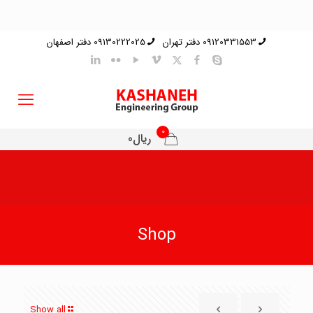
09120331553 دفتر تهران
09130222025 دفتر اصفهان
0
ریال0
Shop
Show all