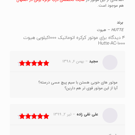
هم موجود است.
برند
HUTTE – هیوت
4 دیدگاه برای
موتور کرکره اتوماتیک 1000کیلویی هیوت
Hutte-AC-1000
مجید
–
بهمن 6, 1398
نمره
5
از 5
موتور های خوبی هستن با سیم پیچ مسی درسته؟
آیا از این موتور قوی تر هم دارین؟
علی نقی زاده
–
تیر 2, 1399
نمره
5
از 5