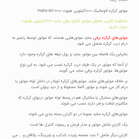
AC-1000
موتور کرکره اتوماتیک 1000کیلویی هیوت Hutte-AC-1000
مشاهده کلیپ معرفی موتور کرکره برقی ساید 1000کیلویی هیوت
بدون باتری
موتورهای کرکره برقی
ساید موتورهایی هستند که موتور توسط زنجیر به
درام درب کرکره متصل می شود.
بنابراین یک فاصله بین موتور ساید و رول تیغه های کرکره وجود دارد.
از آنجا که موتور در یک طرف درب کرکره نصب می شود، به این نوع
موتورها، موتور کرکره برقی ساید می گویند.
بر خلاف موتورهای ساید، موتورهای کرکره توبلار در داخل لوله موتور یا
درام کار می شوند و موتور کاملا محفوظ و از دید پنهان است.
موتورهای سنترال یا سانترال هم در وسط لوله موتور دربهای کرکره که
مکانیزم شافت و فنر دارند نصب می شوند.
موتورهای کرکره ساید عموما در دو کارتن بسته بندی می شوند.
یک کارتن شامل موتور و مدار فرمان و ریموت کنترل ها است.
کارتن دیگر شامل 2 عدد صفحه پلیت، اندکب و بلبرینگ، یاتاقان و … می