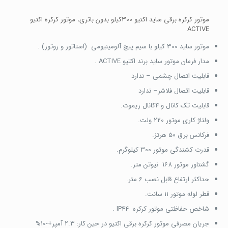
موتور کرکره برقی ساید اکتیو 300کیلو بدون باتری، موتور کرکره اکتیو
ACTIVE
موتور ساید 300 کیلو با سیم پیچ آلومینیومی (استاتور و روتور) .
مدار فرمان موتور ساید برند اکتیو ACTIVE .
قابلیت اتصال چشمی – ندارد
قابلیت اتصال فلاشر– ندارد
قابلیت تک کانال و 4کانال ریموت.
ولتاژ کاری موتور 220 ولت.
فرکانس برق 50 هرتز.
قدرت کشندگی موتور 300 کیلوگرم.
گشتاور موتور 168 نیوتن متر.
حداکثر ارتفاع قابل نصب 6 متر.
قطر لوله موتور 11 سانت.
شاخص حفاظتی موتور کرکره IP44 .
جریان مصرفی موتور کرکره برقی اکتیو در حین کار: 2.3 آمپر+-10%