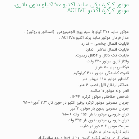
موتور کرکره برقی ساید اکتیو 300کیلو بدون باتری،
موتور کرکره اکتیو ACTIVE
موتور ساید 300 کیلو با سیم پیچ آلومینیومی (استاتور و روتور) .
مدار فرمان موتور ساید برند اکتیو ACTIVE .
قابلیت اتصال چشمی – ندارد
قابلیت اتصال فلاشر– ندارد
قابلیت تک کانال و 4کانال ریموت.
ولتاژ کاری موتور 220 ولت.
فرکانس برق 50 هرتز.
قدرت کشندگی موتور 300 کیلوگرم.
گشتاور موتور 168 نیوتن متر.
حداکثر ارتفاع قابل نصب 6 متر.
قطر لوله موتور 11 سانت.
شاخص حفاظتی موتور کرکره IP44 .
جریان مصرفی موتور کرکره برقی اکتیو در حین کار: 2.3 آمپر+-10%
جریان مصرفی بدون بار موتور: 2آمپر
توان خروجی موتور با بار: 456 وات +-10%
توان خروجی موتور بدون بار 396 وات.
سرعت موتور 5.4 دور در دقیقه
تایم کارکرد مدام: 8 دقیقه
دمای کاری موتور کرکره اکتیو: -20 تا +50 درجه سانتیگراد