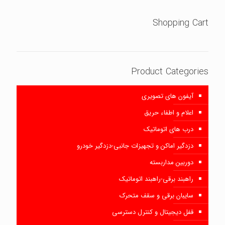
Shopping Cart
Product Categories
آیفون های تصویری
اعلام و اطفاء حریق
درب های اتوماتیک
دزدگیر اماکن و تجهیزات جانبی-دزدگیر خودرو
دوربین مداربسته
راهبند برقی-راهبند اتوماتیک
سایبان برقی و سقف متحرک
قفل دیجیتال و کنترل دسترسی