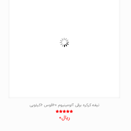
تیغه کرکره برقی آلومینیوم 60قوس 6کیلویی
ریال
0
نمره
5.00
از 5