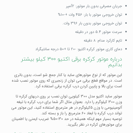
جریان مصرفی بدون بار موتور: 2آمپر
توان خروجی موتور با بار: 456 وات +-10%
توان خروجی موتور بدون بار 396 وات.
سرعت موتور 5.4 دور در دقیقه
تایم کارکرد مدام: 8 دقیقه
دمای کاری موتور کرکره اکتیو: -20 تا +50 درجه سانتیگراد
درباره موتور کرکره برقی اکتیو 300 کیلو بیشتر
بدانیم:
این موتور که از نوع موتورهای ساید یا کنار جمع شو است، بدون باتری
است. در مواقع قطع برقی می توان از زنجیری که روی موتور نصب شده
است برای بالا و پایین کردن درب کرکره برقی استفاده کرد.
موتور ساید اکتیو مدل 300 کیلویی توان نصب بر روی دربهای کرکره تا
وزن 300 کیلوگرم را دارد. بعنوان مثال اگر شما برای درب کرکره با تیغه
آلومینیومی با وزن 5کیلوگرم در هر مترمربع استفاده کنید، این موتور می
تواند درب کرکره با ابعاد 60 مترمربع را باز و بسته کند.
توصیه بسیار مهم اینکه همیشه در حد 30-50% ضریب ایمنی یا اطمینان
برای موتورهای کرکره در نظر بگیرید.