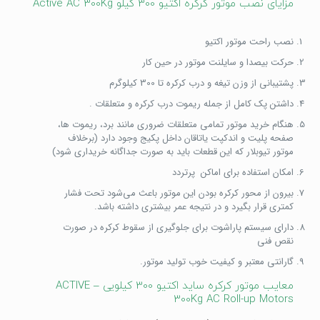
مزایای نصب موتور کرکره اکتیو 300 کیلو Active AC 300Kg
نصب راحت موتور اکتیو
حرکت بیصدا و سایلنت موتور در حین کار
پشتیبانی از وزن تیغه و درب کرکره تا 300 کیلوگرم
داشتن پک کامل از جمله ریموت درب کرکره و متعلقات .
هنگام خرید موتور تمامی متعلقات ضروری مانند برد، ریموت ها،
صفحه پلیت و اندکپت یاتاقان داخل پکیج وجود دارد (برخلاف
موتور تیوبلار که این قطعات باید به صورت جداگانه خریداری شود)
امکان استفاده برای اماکن پرتردد
بیرون از محور کرکره بودن این موتور باعث می‌شود تحت فشار
کمتری قرار بگیرد و در نتیجه عمر بیشتری داشته باشد.
دارای سیستم پاراشوت برای جلوگیری از سقوط کرکره در صورت
نقص فنی
گارانتی معتبر و کیفیت خوب تولید موتور.
معایب موتور کرکره ساید اکتیو 300 کیلویی – ACTIVE
300Kg AC Roll-up Motors