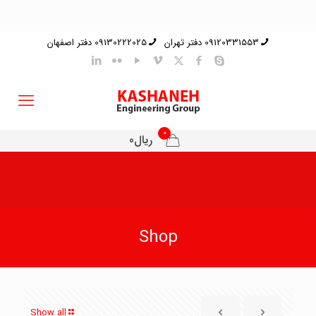
09120331553 دفتر تهران
09130222025 دفتر اصفهان
0
ریال0
Shop
Show all