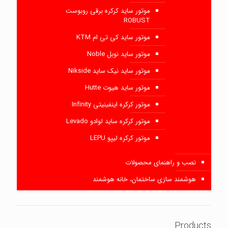
موتور ساید کرکره برقی روبوست
ROBUST
موتور ساید کی تی ام KTM
موتور ساید نوبل Noble
موتور ساید نیک ساید Nikside
موتور ساید هیوت Hutte
موتور کرکره اینفینیتی Infinity
موتور کرکره ساید لوادو Levado
موتور کرکره لیپو LEPU
نصب و راهنمای محصولات
هوشمند سازی ساختمان، خانه هوشمند
Products