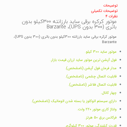
توضیحات
توضیحات تکمیلی
نظرات
4
موتور کرکره برقی ساید بارزانته 300کیلو بدون
باتری (300 بدون UPS)، Barzante
موتور کرکره برقی ساید بارزانته 300کیلو بدون باتری (300 بدون UPS)،
Barzante
موتور ساید 300 کیلو.
فول آپشن ترین موتور ساید ارزان قیمت بازار.
مدار فرمان فول آپشن (نامشخص).
قابلیت اتصال چشمی (نامشخص).
قابلیت اتصال فلاشر (نامشخص).
چهار کانال.
دارای سیستم اتوکلوز یا بسته شدن اتوماتیک (نامشخص).
ولتاژ کاری موتور 220 ولت.
فرکانس برق 50 هرتز.
قدرت کشندگی موتور 300 کیلوگرم.