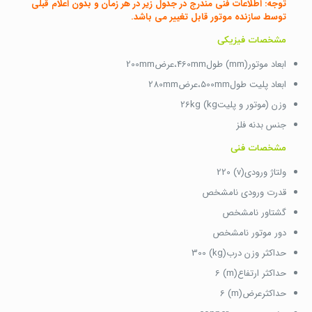
توجه: اطلاعات فنی مندرج در جدول زیر در هر زمان و بدون اعلام قبلی
توسط سازنده موتور قابل تغییر می باشد.
مشخصات فیزیکی
ابعاد موتور(mm) طول460mm،عرض200mm
ابعاد پلیت طول500mm،عرض280mm
وزن (موتور و پلیتkg) 26kg
جنس بدنه فلز
مشخصات فنی
ولتاژ ورودی(v) 220
قدرت ورودی نامشخص
گشتاور نامشخص
دور موتور نامشخص
حداکثر وزن درب(kg) 300
حداکثر ارتفاع(m) 6
حداکثرعرض(m) 6