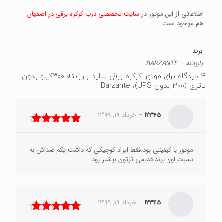
اطلاعاتی از این موتور در
سایت تخصصی درب کرکره برقی در اصفهان
هم موجود است.
برند
بارزانته – BARZANTE
4 دیدگاه برای
موتور کرکره برقی ساید بارزانته 300کیلو بدون
باتری (300 بدون UPS)، Barzante
12345
–
خرداد 19, 1399
نمره
5
از 5
موتور با کیفیتی بود.فقط ایراد کوچیکی که داشت یکم صداش به
نسبت اون برند قدیمی ترتون بیشتر بود.
12345
–
خرداد 19, 1399
نمره
5
از 5