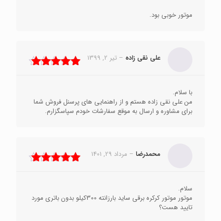
موتور خوبی بود.
علی نقی زاده
–
تیر 2, 1399
نمره
5
از 5
با سلام.
من علی نقی زاده هستم و از راهنمایی های پرسنل فروش شما
برای مشاوره و ارسال به موقع سفارشات خودم سپاسگزارم.
محمدرضا
–
مرداد 29, 1401
نمره
5
از 5
سلام.
موتور موتور کرکره برقی ساید بارزانته 300کیلو بدون باتری مورد
تایید هست؟