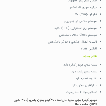
جنس سیم پیچ copper
میکرو سویچ نامشخص
قطر لوله(mm) 110
سیستم خلاص کن زنجیری
سیستم برق اضطراری (UPS) ندارد
سیستم Auto Close نامشخص
قابلیت اتصال چشمی و فلاشر نامشخص
گارانتی 12ماه
اقلام همراه
بسته بندی موتور کرکره دارد
بسته بندی پلیت دارد
دفترچه نصب دارد
مدارکنترل موتور دارد
تعدادریموت 2 عددریموت
موتور کرکره برقی ساید بارزانته 300کیلو بدون باتری (300 بدون
UPS)، Barzante