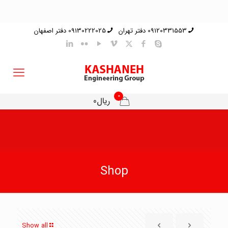
09120331553 دفتر تهران
09130222025 دفتر اصفهان
0
ریال0
Shop
Show all