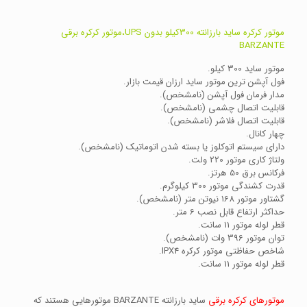
موتور کرکره ساید بارزانته 300کیلو بدون UPS،موتور کرکره برقی
BARZANTE
موتور ساید 300 کیلو.
فول آپشن ترین موتور ساید ارزان قیمت بازار.
مدار فرمان فول آپشن (نامشخص).
قابلیت اتصال چشمی (نامشخص).
قابلیت اتصال فلاشر (نامشخص).
چهار کانال.
دارای سیستم اتوکلوز یا بسته شدن اتوماتیک (نامشخص).
ولتاژ کاری موتور 220 ولت.
فرکانس برق 50 هرتز.
قدرت کشندگی موتور 300 کیلوگرم.
گشتاور موتور 168 نیوتن متر (نامشخص).
حداکثر ارتفاع قابل نصب 6 متر.
قطر لوله موتور 11 سانت.
توان موتور 396 وات (نامشخص).
شاخص حفاظتی موتور کرکره IPX4.
قطر لوله موتور 11 سانت.
موتورهای کرکره برقی
ساید بارزانته BARZANTE موتورهایی هستند که