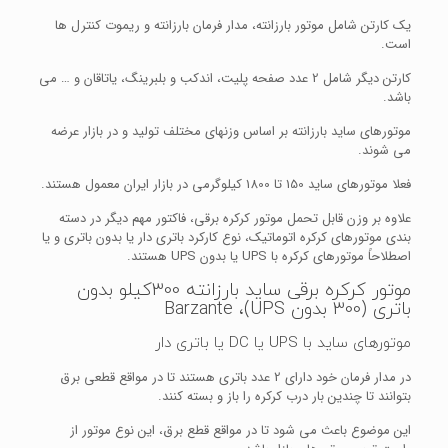
یک کارتن شامل موتور بارزانته، مدار فرمان بارزانته و ریموت کنترل ها
است.
کارتن دیگر شامل 2 عدد صفحه پلیت، اندکب و بلبرینگ، یاتاقان و … می
باشد.
موتورهای ساید بارزانته بر اساس وزنهای مختلف تولید و در بازار عرضه
می شوند.
فعلا موتورهای ساید 150 تا 1800 کیلوگرمی در بازار ایران معمول هستند.
علاوه بر وزن قابل تحمل موتور کرکره برقی، فاکتور مهم دیگر در دسته
بندی موتورهای کرکره اتوماتیک، نوع کارکرد باتری دار یا بدون باتری و یا
اصطلاحاً موتورهای کرکره با UPS یا بدون UPS هستند.
موتور کرکره برقی ساید بارزانته 300کیلو بدون
باتری (300 بدون UPS)، Barzante
موتورهای ساید با UPS یا DC یا باتری دار
در مدار فرمان خود دارای 2 عدد باتری هستند تا در مواقع قطعی برق
بتوانند تا چندین بار درب کرکره را باز و بسته کنند.
این موضوع باعث می شود تا در مواقع قطع برق، این نوع موتور از