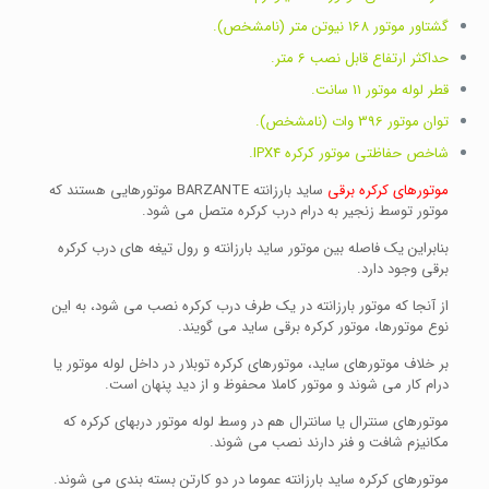
گشتاور موتور 168 نیوتن متر (نامشخص).
حداکثر ارتفاع قابل نصب 6 متر.
قطر لوله موتور 11 سانت.
توان موتور 396 وات (نامشخص).
شاخص حفاظتی موتور کرکره IPX4.
موتورهای کرکره برقی
ساید بارزانته BARZANTE موتورهایی هستند که
موتور توسط زنجیر به درام درب کرکره متصل می شود.
بنابراین یک فاصله بین موتور ساید بارزانته و رول تیغه های درب کرکره
برقی وجود دارد.
از آنجا که موتور بارزانته در یک طرف درب کرکره نصب می شود، به این
نوع موتورها، موتور کرکره برقی ساید می گویند.
بر خلاف موتورهای ساید، موتورهای کرکره توبلار در داخل لوله موتور یا
درام کار می شوند و موتور کاملا محفوظ و از دید پنهان است.
موتورهای سنترال یا سانترال هم در وسط لوله موتور دربهای کرکره که
مکانیزم شافت و فنر دارند نصب می شوند.
موتورهای کرکره ساید بارزانته عموما در دو کارتن بسته بندی می شوند.