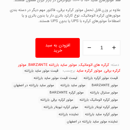
فعلا موتورهای ساید 150 تا 1800 کیلوگرمی در بازار ایران معمول هستند.
علاوه بر وزن قابل تحمل موتور کرکره برقی، فاکتور مهم دیگر در دسته بندی
موتورهای کرکره اتوماتیک، نوع کارکرد باتری دار یا بدون باتری و یا
اصطلاحاً موتورهای کرکره با UPS یا بدون UPS هستند.
موتور
افزودن به سبد
کرکره
خرید
برقی
ساید
بارزانته
دسته:
کرکره های اتوماتیک
,
موتور ساید بارزانته BARZANTE
,
موتور
300کیلو
کرکره برقی
,
موتور کرکره ساید
برچسب:
قیمت موتور ساید بارزانته
بدون
قیمت موتور کرکره بارزانته
لیست قیمت موتور ساید بارزانته
باتری
موتور BARZANTE
موتور ساید بارزانته
موتور ساید بارزانته در اصفهان
(300
بدون
موتور سنترال بارزانته
موتور کرکره BARZANTE
UPS)،
موتور کرکره اتوماتیک بارزانته
موتور کرکره برقی بارزانته
Barzante
موتور کرکره توبلار بارزانته
موتور کرکره تیوبلار بارزانته
عدد
موتور کرکره ساید بارزانته
نماینده بارزانته
نماینده موتور ساید بارزانته در اصفهان