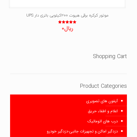
موتور کرکره برقی هیوت 200کیلویی باتری دار UPS
ریال
0
نمره
5.00
از 5
Shopping Cart
Product Categories
آیفون های تصویری
اعلام و اطفاء حریق
درب های اتوماتیک
دزدگیر اماکن و تجهیزات جانبی-دزدگیر خودرو