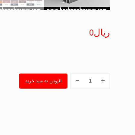
ریال
0
تیغه
افزودن به سبد خرید
کرکره
رونیک
100قوس
آلومینیوم
وزن
5.5کیلو
(5.5-
5)
عدد