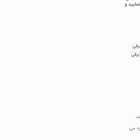
مایید و
برقی
برقی
د.
ره می