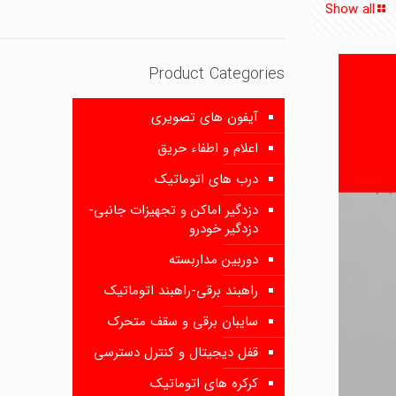
Show all
Product Categories
آیفون های تصویری
اعلام و اطفاء حریق
درب های اتوماتیک
دزدگیر اماکن و تجهیزات جانبی-
دزدگیر خودرو
دوربین مداربسته
راهبند برقی-راهبند اتوماتیک
سایبان برقی و سقف متحرک
قفل دیجیتال و کنترل دسترسی
کرکره های اتوماتیک