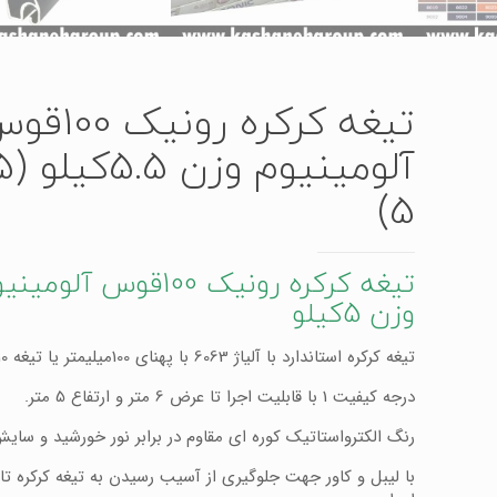
تیغه کرکره رونیک 
5)
تیغه کرکره رونیک 100قوس آلومی
وزن 5کیلو
تیغه کرکره استاندارد با آلیاژ 6063 با پهنای 100میلیمتر یا تیغه 10 سانتی.
درجه کیفیت 1 با قابلیت اجرا تا عرض 6 متر و ارتفاع 5 متر.
رنگ الکترواستاتیک کوره ای مقاوم در برابر نور خورشید و سایش
با لیبل و کاور جهت جلوگیری از آسیب رسیدن به تیغه کرکره تا ا