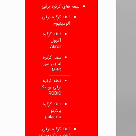
تیغه های کرکره برقی
تیغه کرکره برقی
آلومینیوم
تیغه کرکره
آکرول
Akroll
تیغه کرکره
ام بی سی
MBC
تیغه کرکره
برقی روبیک
ROBIC
تیغه کرکره
پالارکو
palar.co
تیغه کرکره برقی
فولادی تک جداره