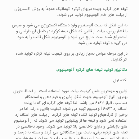
تیغه های کرکره جهت دربهای کرکره اتوماتیک عموماً به روش اکستروژن
از بیلت های خام آلومینیوم تولید می شوند.
به این شکل که بیلت آلومینیوم وارد دستگاه اکستروژن می شود و سپس
با فشار پرس، بیلت از قالبی که شکل تیغه کرکره در داخل آن طراحی و
استخراج شده است خارج می شود و آلومینیوم شکل قالب را به خود
می گیرد و تیغه تولید می شود.
در این مرحله عوامل بسیار زیادی بر روی کیفیت تیغه کرکره تولید شده
اثر گذارند.
مکانیزم تولید تیغه های کرکره آلومینیوم:
نکته اول:
اولین و مهمترین عامل کیفیت بیلت مورد استفاده است. از لحاظ تئوری
بهترین آلیاژ آلومینیوم جهت شکل پذیری و فرم دهی و استحکام
متناسب، آلیاژ 6063 می باشد. لذا تیغه های کرکره ای که با بیلت
استاندارد 6063 آلومینیوم تهیه می شوند کیفیت بالایی دارند، اما در
برخی از کارگاههای تولید کننده تیغه های کرکره، از بیلت های استاندارد
استفاده نمی شود و تیغه ها از بیلتهایی تولید می شوند که از آلومینیوم
های بازیافتی و دارای ناخالصی بالا تولید می شوند.
وجود ناخالصی در
تیغه های کرکره برقی، باعث بروز مشکلاتی می گردد و بسته به درصد و
نوع ناخالصی، وجود این ناخالصی ها سبب ایجاد صدا در تیغه ها، عدم