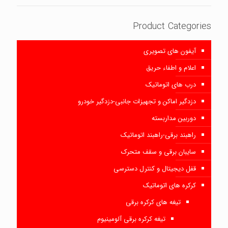
Product Categories
آیفون های تصویری
اعلام و اطفاء حریق
درب های اتوماتیک
دزدگیر اماکن و تجهیزات جانبی-دزدگیر خودرو
دوربین مداربسته
راهبند برقی-راهبند اتوماتیک
سایبان برقی و سقف متحرک
قفل دیجیتال و کنترل دسترسی
کرکره های اتوماتیک
تیغه های کرکره برقی
تیغه کرکره برقی آلومینیوم