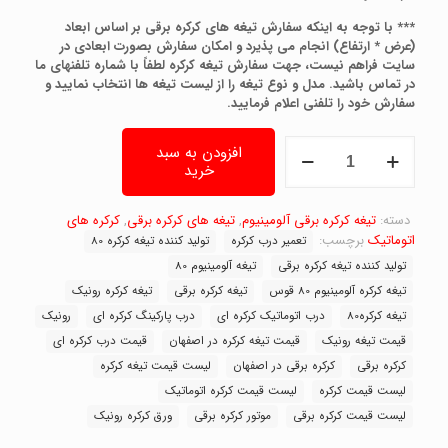
*** با توجه به اینکه سفارش تیغه های کرکره برقی بر اساس ابعاد
(عرض * ارتفاع) انجام می پذیرد و امکان سفارش بصورت ابعادی در
سایت فراهم نیست، جهت سفارش تیغه کرکره لطفاً با شماره تلفنهای ما
در تماس باشید. مدل و نوع تیغه را از لیست تیغه ها انتخاب نمایید و
سفارش خود را تلفنی اعلام فرمایید.
تیغه
افزودن به سبد
کرکره
خرید
رونیک
80قوس
دسته:
آلومینیوم
تیغه کرکره برقی آلومینیوم
,
تیغه های کرکره برقی
,
کرکره های
وزن
اتوماتیک
برچسب:
تعمیر درب کرکره
تولید کننده تیغه کرکره 80
6کیلو
تولید کننده تیغه کرکره برقی
تیغه آلومینیوم 80
(6-
تیغه کرکره آلومینیوم 80 قوس
تیغه کرکره برقی
تیغه کرکره رونیک
5/5)
عدد
تیغه کرکره80
درب اتوماتیک کرکره ای
درب پارکینگ کرکره ای
رونیک
قیمت تیغه رونیک
قیمت تیغه کرکره در اصفهان
قیمت درب کرکره ای
کرکره برقی
کرکره برقی در اصفهان
لیست قیمت تیغه کرکره
لیست قیمت کرکره
لیست قیمت کرکره اتوماتیک
لیست قیمت کرکره برقی
موتور کرکره برقی
ورق کرکره رونیک