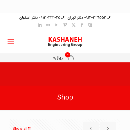
09120331553 دفتر تهران
09130222025 دفتر اصفهان
0
ریال0
Shop
Show all