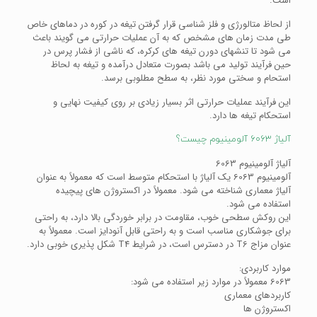
است.
از لحاظ متالورژی و فلز شناسی قرار گرفتن تیغه در کوره در دماهای خاص
طی مدت زمان های مشخص که به آن عملیات حرارتی می گویند باعث
می شود تا تنشهای دورن تیغه های کرکره، که ناشی از فشار پرس در
حین فرآیند تولید می باشد بصورت متعادل درآمده و تیغه به لحاظ
استحام و سختی مورد نظر، به سطح مطلوبی برسد.
این فرآیند عملیات حرارتی اثر بسیار زیادی بر روی کیفیت نهایی و
استحکام تیغه ها دارد.
آلیاژ 6063 آلومینیوم چیست؟
آلیاژ آلومینیوم 6063
آلومینیوم 6063 یک آلیاژ با استحکام متوسط است که معمولاً به عنوان
آلیاژ معماری شناخته می شود. معمولاً در اکستروژن های پیچیده
استفاده می شود.
این روکش سطحی خوب، مقاومت در برابر خوردگی بالا دارد، به راحتی
برای جوشکاری مناسب است و به راحتی قابل آنودایز است. معمولاً به
عنوان مزاج T6 در دسترس است، در شرایط T4 شکل پذیری خوبی دارد.
موارد کاربردی:
6063 معمولاً در موارد زیر استفاده می شود:
کاربردهای معماری
اکستروژن ها