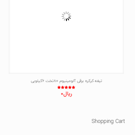
تیغه کرکره برقی آلومینیوم 80تخت 6کیلویی
ریال
0
نمره
5.00
از 5
Shopping Cart