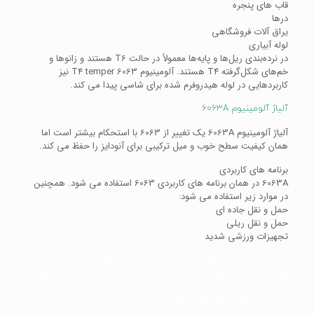
قاب های پنجره
درها
یراق آلات فروشگاهی
لوله آبیاری
در نرده‌بندی ریل‌ها و پایه‌ها معمولاً در حالت T6 هستند و زانوها و
خم‌های شکل‌گرفته T4 هستند. آلومینیوم T4 temper 6063 نیز
کاربردهایی در لوله هیدروفرم شده برای شاسی پیدا می کند.
آلیاژ آلومینیوم 6063A
آلیاژ آلومینیوم 6063A یک تغییر از 6063 با استحکام بیشتر است اما
همان کیفیت سطح خوب و میل ترکیبی برای آنودایز را حفظ می کند.
برنامه های کاربردی
6063A در همان برنامه های کاربردی 6063 استفاده می شود. همچنین
در موارد زیر استفاده می شود:
حمل و نقل جاده ای
حمل و نقل ریلی
تجهیزات ورزشی شدید
کرکره برقی، کرکره اتوماتیک، قیمت کرکره برقی، موتور کرکره برقی،
قیمت درب کرکره برقی، تیغه رونیک، کارخانه رونیک، تولید کننده تیغه
کرکره رونیک، تیغه کرکره برقی رونیک، کرکره برقی پارکینگ رونیک، کرکره
برقی در اصفهان، نمایندگی تیغه کرکره رونیک، درب کرکره ای برقی