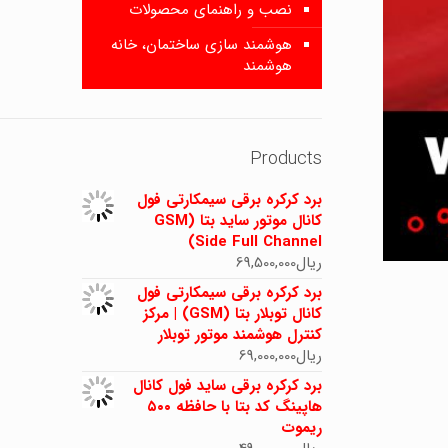
نصب و راهنمای محصولات
هوشمند سازی ساختمان، خانه
هوشمند
Products
برد کرکره برقی سیمکارتی فول
کانال موتور ساید بتا (GSM
Side Full Channel)
ریال
69,500,000
برد کرکره برقی سیمکارتی فول
کانال توبلار بتا (GSM) | مرکز
کنترل هوشمند موتور توبلار
ریال
69,000,000
برد کرکره برقی ساید فول کانال
هاپینگ کد بتا با حافظه ۵۰۰
ریموت