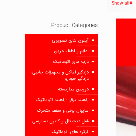
Show all
Product Categories
آیفون های تصویری
اعلام و اطفاء حریق
درب های اتوماتیک
دزدگیر اماکن و تجهیزات جانبی-
دزدگیر خودرو
دوربین مداربسته
راهبند برقی-راهبند اتوماتیک
سایبان برقی و سقف متحرک
قفل دیجیتال و کنترل دسترسی
کرکره های اتوماتیک