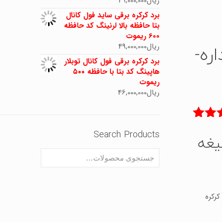
ریال
49,000,000
برد کرکره برقی ساید فول کانال
بتا حافظه بالا لرنینگ کد حافظه
600 ریموت
ریال
49,000,000
ره-
برد کرکره برقی فول کانال توبلار
هاپینگ کد بتا با حافظه ۵۰۰
ریموت
ریال
46,000,000
5.00
Search Products
یغه
کرکره