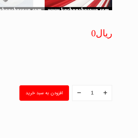
ریال
0
تیغه
افزودن به سبد خرید
کرکره
فولادی
تک
جداره-
تیغه
فولادی
T7560