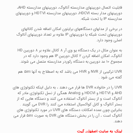
قابلیت اتصال دوربینهای مداربسته آنالوگ، دوربینهای مداربسته AHD،
دوربینهای مدار بسته HDCVI، دوربینهای مداربسته HDTVI و دوربینهای
مداربسته IP یا تحت شبکه.
در برخی از مدلهای دستگاههای برایتون امکان اضافه شدن کانالهای
دوربینهای تحت شبکه یا دوربینهای IP علاوه بر تعداد دوربینهای آنالوگ
اصلی وجود دارد.
به عنوان مثال در یک دستگاه یو وی آر 8 کانال علاوه بر 8 دوربین HD
آنالوگ، امکان اضافه کردن 2 کانال دوربین IP هم وجود دارد که در
مجموع 10 عد دوربین به دستگاه رکوردر مداربسته متصل می شوند.
UVR ترکیبی از NVR و HVR می باشد که به اصطلاح به آنها 5in1 هم
گفته می شود .
UVR را در خانواده DVR ها قرار می دهند ، به دلیل اینکه تکنولوژی های
AHD و HDTVI و HDCVI و Analog همگی از نسل تکنولوژی مادر که
آنالوگ است و از بستر آنالوگ استفاده می کنند و دستگاه هایی که از
بستر آنالوگ و کابل کواکسیال استفاده می کنند را DVR می گویند .
بنابراین چون عمده امکانات دستگاه های UVR در مورد تکنولوژی های
آنالوگ است ، آن را در بخش دستگاه های DVR به صورت 5in1 قرار می
دهند.
لینک به سایت اصفهان گیت