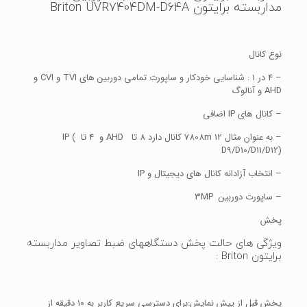
مداربسته برایتون Briton UVR7404DM-D64A
نوع کانال
– 4 در 1 : شناسایی خودکار و ساپورت تمامی دوربین های TVI و CVI و
AHD و آنالوگ
– کانال های IP اضافی
– به عنوان مثال 7808m 12 کانال دارد 8 تا AHD و 4 تا IP (
D9/D10/D11/D12)
– انتخاب آزادانه کانال های دیجیتال و IP
– ساپورت دوربین 3MP
پخش
ویژگی های حالت پخش دستگاههای ضبط تصاویر مداربسته
برایتون Briton :
پخش قبل از پیش نمایش:برای دسترسی سریع کاربر به 10 دقیقه از