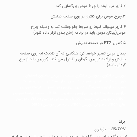
2.کاربر می توند با چرخ موس بزرگنمایی کند
3.چرخ موس برای کنترل بر روی صفحه نمایش
4.کاربر میتواند ضبط رو سریعا جلو وعقب کند به وسیله چرخ
موس(پیکان موس باید در برنامه زمان بندی قرار داده شود)
5.کنترل PTZ در صفحه نمایش
پیکان موس تغییر خواهد کرد هنگامی که آن نزدیک لبه روی صفحه
نمایش و ازادانه دوربین گردان را کنترل می کند .(دوربین باید از نوع
گردان باشد)
دوربین برایتون ، دوربین برایتون قیمت ، دوربین برایتون اصفهان ،
دوربین مداربسته در اصفهان، دوربین مدار بسته در اصفهان، قیمت
دوربین برایتون، نمایندگی دوربین برایتون در اصفهان، قیمت دوربین
برایتون ، نماینده دوربین برایتون ، دوربین Briton ، لیست قیمت دوربین
briton ، دوربین مدار بسته Briton ، نمایندگی دوربین Briton ، دوربین
های Briton ، فروش دوربین Briton ، نرم فزار دوربین briton
برند
BRITON – برایتون