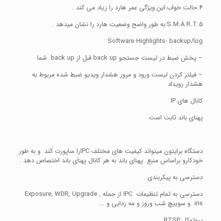
4.حالت خواب:این ویژگی عمر هارد را زیاد می کند .
5.S.M.A.R.T:به طور واضح وضعیت هارد را نشان میدهد .
Software Highlights- backup/log
– پخش ضبط در لیست جستجو back up قبل از back up شما
– فیلتر کردن لیست ورود و مرور هشدار ویدیو ضبط شده مربوط به
هشدار رویداد
کانال های IP
پهنای باند ثابت است
دستگاه برایتون میتواند کیفیت های مختلف IPCرا ساپورت کند و به طور
خودکارو براساس منبع پهنای باند به هر کانال پهنای باند اختصاص دهد .
دسترسی به پیکربندی
دسترسی به تمام تنظیمات IPC از جمله Exposure, WDR, Upgrade ,
iris و سوییچ شب وروز و مه زدایی و ….
پروتوکل RTSP