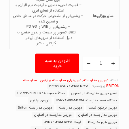
– قابلیت ذخیره تصویر و آپدیت نرم افزاری با
استفاده از فضای ابری
سایر ویژگی‌ها
– پشتیبانی از تشخیص حرکت در مناطق خاص
و تعیین شده
– پشتیبانی از Wifi و 3G/4G
– انتقال تصویر پر سرعت و بدون قطعی به
دلیل استفاده از سرورهای ایرانی
– گارانتی معتبر
دستگاه
افزودن به سبد
ضبط
خرید
دوربین
مداربسته
برایتون
دسته:
دوربین مداربسته
,
دوربینهای مداربسته برایتون - مداربسته
Briton
BRITON
برچسب:
Briton UVR7404DM-D64A
UVR7404DM-
تعمیر دوربین مداربسته در اصفهان
دستگاه ضبط UVR7404DM-D64A
D64A
دستگاه ضبط مداربسته UVR7404DM-D64A
دوربین برایتون
عدد
دوربین برایتون قیمت
دوربین مدار بسته
دوربین مدار بسته Briton
دوربین مدار بسته در اصفهان
دوربین مداربسته در اصفهان
دوربین های مداربسته
قیمت UVR7404DM-D64A