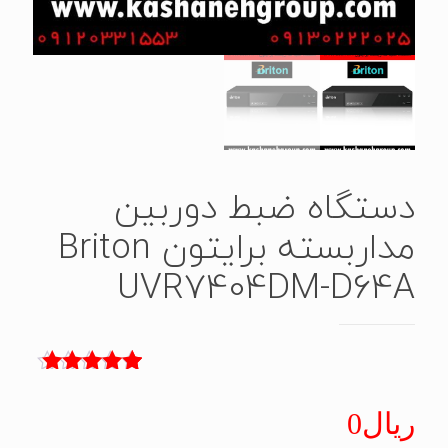
دستگاه ضبط دوربین
مداربسته برایتون Briton
UVR7404DM-D64A
2
امتیاز
5.00
از 5 امتیاز
ریال
0
مشتری