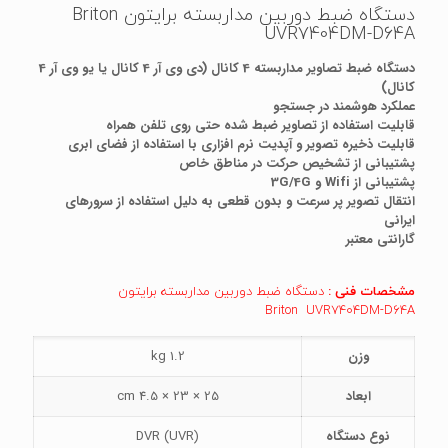
دستگاه ضبط دوربین مداربسته برایتون Briton
UVR7404DM-D64A
دستگاه ضبط تصاویر مداربسته 4 کانال (دی وی آر 4 کانال یا یو وی آر 4
کانال)
عملکرد هوشمند در جستجو
قابلیت استفاده از تصاویر ضبط شده حتی روی تلفن همراه
قابلیت ذخیره تصویر و آپدیت نرم افزاری با استفاده از فضای ابری
پشتیبانی از تشخیص حرکت در مناطق خاص
پشتیبانی از Wifi و 3G/4G
انتقال تصویر پر سرعت و بدون قطعی به دلیل استفاده از سرورهای
ایرانی
گارانتی معتبر
مشخصات فنی
:
دستگاه ضبط دوربین مداربسته برایتون
Briton
UVR7404DM-D64A
وزن
1.2 kg
ابعاد
25 × 23 × 4.5 cm
نوع دستگاه
(DVR (UVR