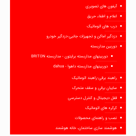
آیفون های تصویری
اعلام و اطفاء حریق
درب های اتوماتیک
دزدگیر اماکن و تجهیزات جانبی-دزدگیر خودرو
دوربین مداربسته
دوربینهای مداربسته برایتون - مداربسته BRITON
دوربینهای مداربسته داهوا - dahua
راهبند برقی-راهبند اتوماتیک
سایبان برقی و سقف متحرک
قفل دیجیتال و کنترل دسترسی
کرکره های اتوماتیک
نصب و راهنمای محصولات
هوشمند سازی ساختمان، خانه هوشمند