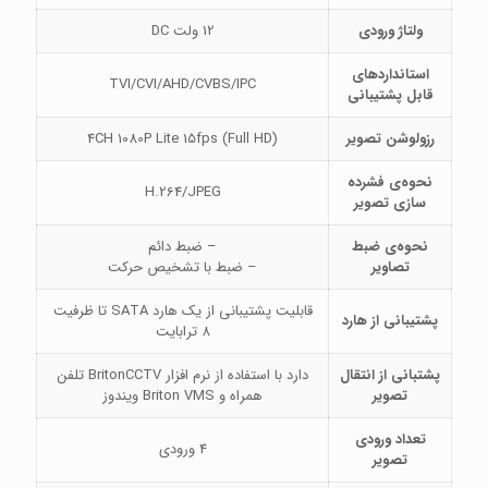
ولتاژ ورودی
12 ولت DC
استانداردهای
TVI/CVI/AHD/CVBS/IPC
قابل پشتیبانی
رزولوشن تصویر
(4CH 1080P Lite 15fps (Full HD
نحوه‌ی فشرده
H.264/JPEG
سازی تصویر
نحوه‌ی ضبط
– ضبط دائم
تصاویر
– ضبط با تشخیص حرکت
قابلیت پشتیبانی از یک هارد SATA تا ظرفیت
پشتیبانی از هارد
8 ترابایت
پشتبانی از انتقال
دارد با استفاده از نرم افزار BritonCCTV تلفن
تصویر
همراه و Briton VMS ویندوز
تعداد ورودی
4 ورودی
تصویر