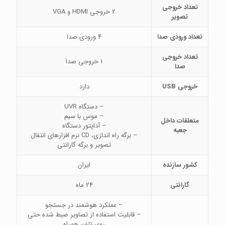
تعداد خروجی
2 خروجی HDMI و VGA
تصویر
تعداد ورودی صدا
4 ورودی صدا
تعداد خروجی
1 خروجی صدا
صدا
خروجی
USB
دارد
– دستگاه UVR
– موس با سیم
متعلقات داخل
– آداپتور دستگاه
جعبه
– برگه راه اندازی، CD نرم افزارهای انتقال
تصویر و برگه گارانتی
کشور سازنده
ایران
گارانتی
24 ماه
– عملکرد هوشمند در جستجو
– قابلیت استفاده از تصاویر ضبط شده حتی
روی تلفن همراه