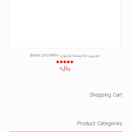
دوربین مداربسته برایتون Briton UVC64B17
ریال
0
نمره
5.00
از 5
Shopping Cart
Product Categories