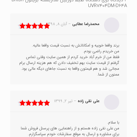
2 دیدگاه برای
دستگاه ضبط دوربین مداربسته برایتون Briton
UVR7404DM-D64A
محمدرضا عطایی
–
آبان 8, 1398
نمره
5
از 5
برند واقعا خوبیه و امکاناتش به نسبت قیمت واقعا عالیه.
من خریدم راضی بودم.
فقط من از خرم آباد خرید کردم از همین سایت وقتی تماس
گرفتم از قیمت سایت بهم تخفیف دادن که هم هزینه ارسال برام
مجانی شد و هم قیمتون واقعا به نسبت جاهای دیگه عالی بود.
ممنون از شما.
علی نقی زاده
–
تیر 2, 1399
نمره
5
از 5
با سلام.
من علی نقی زاده هستم و از راهنمایی های پرسنل فروش شما
برای مشاوره و ارسال به موقع سفارشات خودم سپاسگزارم.