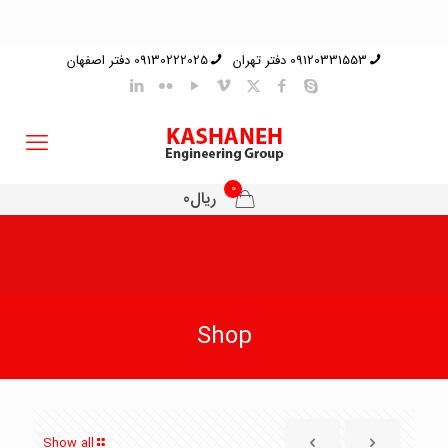
09120331553 دفتر تهران
09130222025 دفتر اصفهان
0
ریال0
Shop
Show all