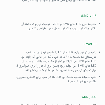
کند، مانند حذف نور چراغ های ماشین و خواندن پلاک در شب.
SMD or IR:
مقایسه بین LED های SMD و IR که . کیفیت نور و درخشندگی
بالاتر. پرتو نور. زاویه پرتو نور. طول عمر . طراحی ظاهری
Smart-IR:
زاویه پرتو نور رایج LED های IR یا مادون قرمز دید در شب
دوربینهای مداربسته 8-30درجه می باشد. در حالی که زاویه نور
LED های SMD می تواند بیشتر از 150 درجه باشد. در هر حال
LED های SMD می تواند رنج وسیع تری از نور را برای جلوگیری از
قرار نگرفتن نور در وسط تصویر، خصوصاً در شب پخش کند.
بطور عامیانه تنظیم شدت نور LED ها در شب برای داشتن تصویری
واضح و روشن از محیط.
WDR , BLC: