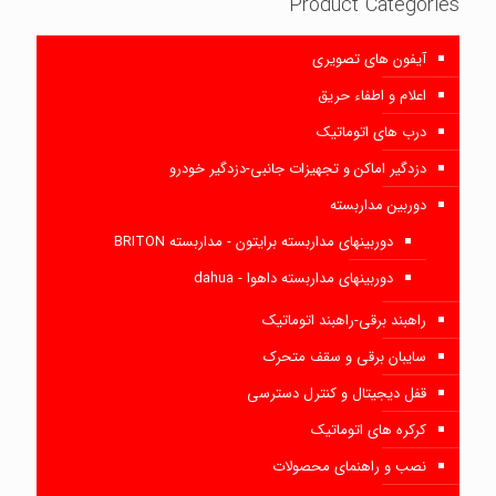
Product Categories
آیفون های تصویری
اعلام و اطفاء حریق
درب های اتوماتیک
دزدگیر اماکن و تجهیزات جانبی-دزدگیر خودرو
دوربین مداربسته
دوربینهای مداربسته برایتون - مداربسته BRITON
دوربینهای مداربسته داهوا - dahua
راهبند برقی-راهبند اتوماتیک
سایبان برقی و سقف متحرک
قفل دیجیتال و کنترل دسترسی
کرکره های اتوماتیک
نصب و راهنمای محصولات