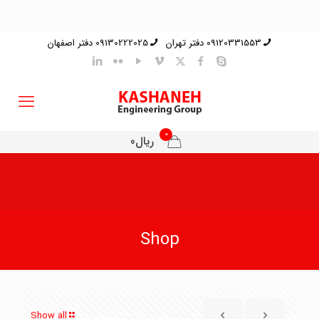
09120331553 دفتر تهران
09130222025 دفتر اصفهان
0
ریال0
Shop
Show all