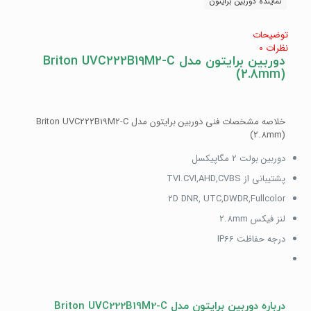
نماینده دوربین برایتون
توضیحات
نظرات
0
دوربین برایتون مدل Briton UVC222B19M2-C
(2.8mm)
خلاصه مشخصات فنی دوربین برایتون مدل Briton UVC222B19M2-C
(2.8mm)
دوربین بولت 2 مگاپیکسل
پشتیبانی از TVI.CVI,AHD,CVBS
2D DNR, UTC,DWDR,Fullcolor
لنز فیکس 2.8mm
درجه حفاظت IP66
درباره دوربین برایتون مدل Briton UVC222B19M2-C