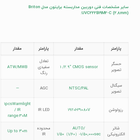
سایر مشخصات فنی دوربین مداربسته برایتون مدل Briton
UVC222B19M2-C (2.8mm):
پارامتر
مقدار
پارامتر
مقدار
تعادل
حسگر
1 /2.9″ CMOS sensor
سفیدی
ATW/MWB
تصویر
رنگ
سیگنال
—
AGC
NTSC/PAL
تصویر
1pcsWarmlight
رزولوشن
1920H*1080V
IR LED
/ IR
range:30M
شاتر
AUTO/
محدوده
Up to 30m
الکترونیکی
1/50（1/60）-1/50,000sec
IR