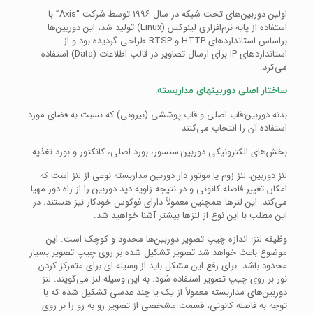
اولین دوربین‌های تحت شبکه در سال ۱۹۹۶ توسط شرکت “Axis” با
استفاده از پایه نرم‌افزاری لینوکس (Linux) تولید شد، این دوربین‌ها
براساس استانداردهای HTTP و RTSP طراحی گردیده بود و از
استانداردهای IP برای ارسال تصاویر در قالب اطلاعات (Data) استفاده
می‌کرد.
ساختار اصلی دوربینهای مداربسته:
بدنه دوربین:قاب اصلی و قاب پوششی (بیرونی) که نسبت به فضای مورد
استفاده آن را انتخاب می‌کنند
بخش‌های الکترونیکی دوربین:سنسور، بورد اصلی، کانکتور و بورد تغذیه
لنز دوربین: لنز زوم یا موتور دار دوربین مداربسته نوعی از لنز است که
امکان تغییر فاصله کانونی و در نتیجه زاویه دید دوربین را از راه دور مهیا
می‌کند. این لنزها همچنین معمولاً دارای فوکوس خودکار نیز هستند. در
این مطلب با این نوع از لنزها بیشتر آشنا خواهید شد.
وظیفه لنز: اندازه چیپ تصویر دوربین‌ها محدود و کوچک است. این
موضوع باعث خواهد شد تصویر تشکیل شده بر روی چیپ تصویر بسیار
محدود باشد. برای رفع این مشکل باید از وسیله ای برای متمرکز کردن
نور بر روی چیپ تصویر استفاده شود. به این وسیله لنز می‌گویند. لنز
دوربین‌های مداربسته معمولاً از یک یا چند عدسی تشکیل شده که با
توجه به فاصله کانونی، قسمت مشخصی از تصویر رو به رو را بر روی