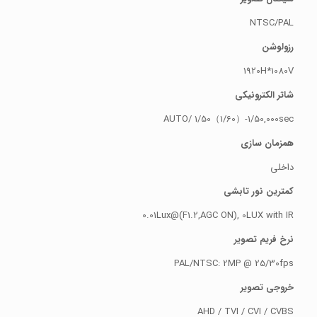
NTSC/PAL
رزولوشن
1920H*1080V
شاتر الکترونیکی
AUTO/ 1/50（1/60）-1/50,000sec
همزمان سازی
داخلی
کمترین نور تابشی
0.01Lux@(F1.2,AGC ON), 0LUX with IR
نرخ فریم تصویر
PAL/NTSC: 2MP @ 25/30fps
خروجی تصویر
AHD / TVI / CVI / CVBS