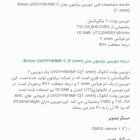
خلاصه مشخصات فنی دوربین برایتون مدل Briton UVC222B19M2-C
(2.8mm)
دوربین بولت 2 مگاپیکسل
پشتیبانی از TVI.CVI,AHD,CVBS
2D DNR, UTC,DWDR,Fullcolor
لنز فیکس 2.8mm
درجه حفاظت IP66
درباره دوربین برایتون مدل Briton UVC222B19M2-C (2.8mm):
دوربین بولت آنالوگ (UVC222B19M2-C(2.8mm یک دوربین 2
مگاپیکسلی با بدنه فلزی است که در شرکت برایتون تولید شده است. این
دوربین از یک لنز فیکس 2.8mm و درجه حفاظت IP66 برخوردار است. در
این دوربین از تکنولوژیUTC کنترل و 2D DNR نیز استفاده شده است.
دوربین بولت آنالوگ (UVC222B19M2-C(2.8mm از خروجی های AHD،
TVI، CVI و CVBS پشتیبانی می کند. این دوربین دارای 1PCsWarmlight
که برد IR آن را به 30 متر می رساند.
حسگر تصویر
1 /2.9″ CMOS sensor
سیگنال تصویر