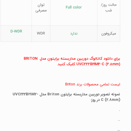
حالت روز/
توان
Full color
شب
مصرفی
D-WDR
میکروفون
ندارد
WDR
برای دانلود کاتالوگ دوربین مداربسته برایتون مدل BRITON
UVC222B19M2-C (2.8mm) کلیک کنید.
لیست تمامی محصولات برند Briton
نمونه تصویر دوربین مداربسته برایتون Briton مدل UVC222B19M2-
C (2.8mm) در روز:
.
..
…