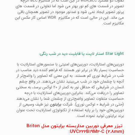
تفاوت دو عملکرد WDR,BLC در این است که در مکانیزم BLC اگرچه
تصویر در قسمت های کم نور بهتر می شود اما تفاوتی در قسمت های
پرنور تصویر ایجاد نمی شود و ضدنور موجود در تصویر همچنان باقی
می ماند. این در حالی است که در مکانیزم WDR اساس کار عکس این
مکانیزم است.
Star Light استار لایت یا قابلیت دید در شب رنگی:
دوربین‌های استارلایت، دوربین‌های امنیتی با سنسورهای استارلایت با
حساسیت بسیار بالا در برابر نور هستند که فراهم کننده دید مناسب در
شب در شرایط نوری کم هستند. به این معنی که تصاویر را واضح‌تر از
آنچه با چشمان خود در شب می‌بینید نشان می‌دهند. در واقع چشم
انسان در شرایطی که حداقل نور به کمتر از 20 لوکس برسد، به سختی
تصاویر را دریافت می‌کند. بنابراین دوربین‌های استارلایت با درجه
حساسیت متفاوت تصاویر واضح‌تری از چشمان شما را نشان می‌دهند
(حتی در شرایط 0 لوکس نوری). شرکت
برایتون
نیز طیف وسیعی از
دوربین‌های خود را بر پایه استفاده از تکنولوژی استارلایت تحت عنوان
برند برایتون تولید نموده است.
تیزر معرفی دوربین مداربسته برایتون مدل Briton
UVC222B19M2-C (2.8mm):