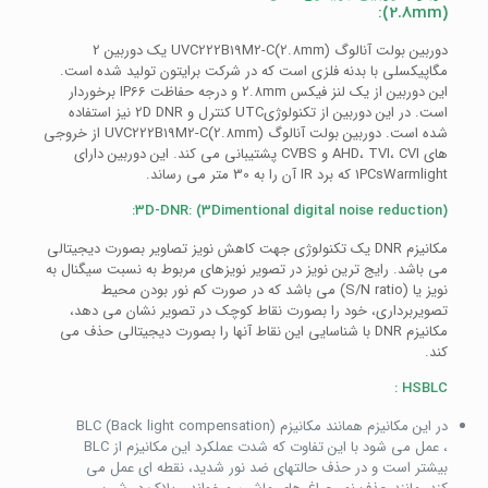
(2.8mm):
دوربین بولت آنالوگ (UVC222B19M2-C(2.8mm یک دوربین 2
مگاپیکسلی با بدنه فلزی است که در شرکت برایتون تولید شده است.
این دوربین از یک لنز فیکس 2.8mm و درجه حفاظت IP66 برخوردار
است. در این دوربین از تکنولوژیUTC کنترل و 2D DNR نیز استفاده
شده است. دوربین بولت آنالوگ (UVC222B19M2-C(2.8mm از خروجی
های AHD، TVI، CVI و CVBS پشتیبانی می کند. این دوربین دارای
1PCsWarmlight که برد IR آن را به 30 متر می رساند.
3D-DNR: (3Dimentional digital noise reduction):
مکانیزم DNR یک تکنولوژی جهت کاهش نویز تصاویر بصورت دیجیتالی
می باشد. رایج ترین نویز در تصویر نویزهای مربوط به نسبت سیگنال به
نویز یا (S/N ratio) می باشد که در صورت کم نور بودن محیط
تصویربرداری، خود را بصورت نقاط کوچک در تصویر نشان می دهد،
مکانیزم DNR با شناسایی این نقاط آنها را بصورت دیجیتالی حذف می
کند.
HSBLC :
در این مکانیزم همانند مکانیزم BLC (Back light compensation)
، عمل می شود با این تفاوت که شدت عملکرد این مکانیزم از BLC
بیشتر است و در حذف حالتهای ضد نور شدید، نقطه ای عمل می