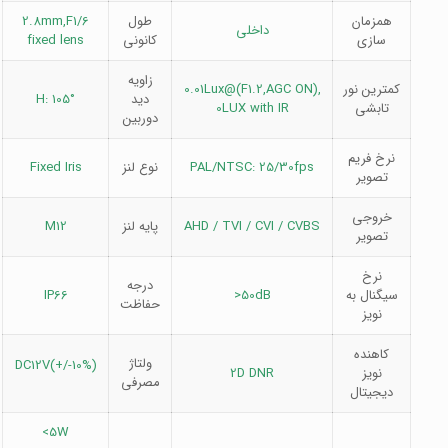
همزمان
طول
2.8mm,F1/6
داخلی
سازی
کانونی
fixed lens
زاویه
کمترین نور
0.01Lux@(F1.2,AGC ON),
دید
H: 105°
تابشی
0LUX with IR
دوربین
نرخ فریم
PAL/NTSC: 25/30fps
نوع لنز
Fixed Iris
تصویر
خروجی
AHD / TVI / CVI / CVBS
پایه لنز
M12
تصویر
نرخ
درجه
سیگنال به
>50dB
IP66
حفاظت
نویز
کاهنده
ولتاژ
DC12V(+/-10%)
نویز
2D DNR
مصرفی
دیجیتال
5W>