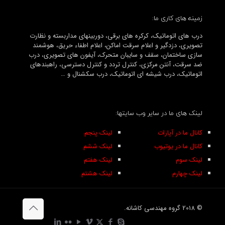
زمینه های کاری ما:
درب های اتوماتیک، کرکره های برقی، دوربینهای مداربسته و نظارت
تصویری، دزدگیر و اعلام سرقت اماکن، اعلام اطفاء حریق، هوشمند
سازی ساختمان، سقف و سایبان متحرک، آیفون های تصویری، درب
ضد سرقت، آنتن مرکزی، کنترل تردد و کنترل دسترسی، راهبندهای
اتوماتیک، درب شیشه ای اتوماتیک، درب سکشنال و …
لینک های ما در سایر وب سایتها:
کانال ما در آپارات
لینک پنجم
کانال ما در یوتیوب
لینک ششم
لینک سوم
لینک هفتم
لینک چهارم
لینک هشتم
© 2018 گروه مهندسی کاشانه.