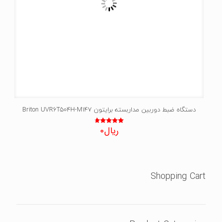
دستگاه ضبط دوربین مداربسته برایتون Briton UVR6T504H-M147
ریال
0
نمره
4.75
از 5
Shopping Cart