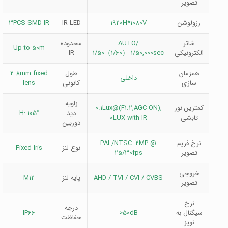
تصویر
رزولوشن
1920H*1080V
IR LED
3PCS SMD IR
شاتر
AUTO/
محدوده
Up to 50m
الکترونیکی
1/50（1/60）-1/50,000sec
IR
همزمان
طول
2.8mm fixed
داخلی
سازی
کانونی
lens
زاویه
کمترین نور
0.1Lux@(F1.2,AGC ON),
دید
H: 105°
تابشی
0LUX with IR
دوربین
نرخ فریم
PAL/NTSC: 2MP @
نوع لنز
Fixed Iris
تصویر
25/30fps
خروجی
AHD / TVI / CVI / CVBS
پایه لنز
M12
تصویر
نرخ
درجه
سیگنال به
>50dB
IP66
حفاظت
نویز