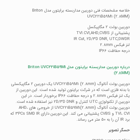
خلاصه مشخصات فنی دوربین مداربسته برایتون مدل Briton
UVC221B59M1 (2.8MM)
دوربین بولت 2 مگاپیکسل
پشتیبانی از TVI.CVI,AHD,CVBS
IR Cut, 2D/3D DNR, UTC,DWDR
لنز فیکس 2.8mm
درجه حفاظت IP66
درباره دوربین مداربسته برایتون مدل Briton UVC221B59M1
(2.8MM):
دوربین بولت آنالوگ (UVC221B59M1 (2.8mm یک دوربین 2 مگاپیکسلی
با بدنه فلزی است که در شرکت برایتون تولید شده است. این دوربین از
یک لنز فیکس 2.8mm و درجه حفاظت IP66 برخوردار است. در این
دوربین از تکنولوژی UTC کنترل و 2D/3D DNR نیز استفاده شده است.
دوربین بولت آنالوگ (UVC221B59M1(2.8mm از خروجی های AHD،
TVI، CVI و CVBS پشتیبانی می کند. این دوربین دارای 3PCs SMD IR که
برد IR آن را به 50 متر می رساند.
حسگر تصویر