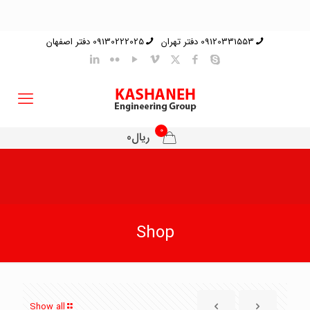
09120331553 دفتر تهران
09130222025 دفتر اصفهان
0
ریال0
Shop
Show all