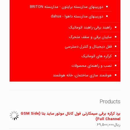
دوربینهای مداربسته برایتون - مداربسته BRITON
دوربینهای مداربسته داهوا - dahua
راهبند برقی-راهبند اتوماتیک
سایبان برقی و سقف متحرک
قفل دیجیتال و کنترل دسترسی
کرکره های اتوماتیک
نصب و راهنمای محصولات
هوشمند سازی ساختمان، خانه هوشمند
Products
برد کرکره برقی سیمکارتی فول کانال موتور ساید بتا (GSM Side
Full Channel)
ریال
69,500,000