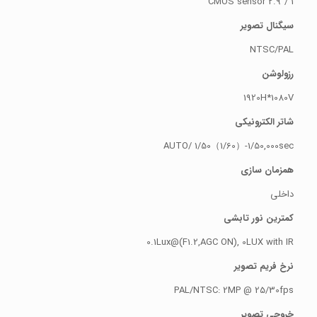
1 /2.9″ CMOS sensor
سیگنال تصویر
NTSC/PAL
رزولوشن
1920H*1080V
شاتر الکترونیکی
AUTO/ 1/50（1/60）-1/50,000sec
همزمان سازی
داخلی
کمترین نور تابشی
0.1Lux@(F1.2,AGC ON), 0LUX with IR
نرخ فریم تصویر
PAL/NTSC: 2MP @ 25/30fps
خروجی تصویر