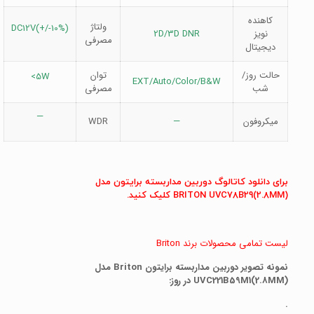
کاهنده
ولتاژ
DC12V(+/-10%)
نویز
2D/3D DNR
مصرفی
دیجیتال
حالت روز/
توان
5W>
EXT/Auto/Color/B&W
شب
مصرفی
—
میکروفون
—
WDR
برای دانلود کاتالوگ دوربین مداربسته برایتون مدل
UVC78B29(2.8MM)
BRITON
کلیک کنید.
لیست تمامی محصولات برند Briton
نمونه تصویر دوربین مداربسته برایتون Briton مدل
UVC221B59M1(2.8MM) در روز:
.