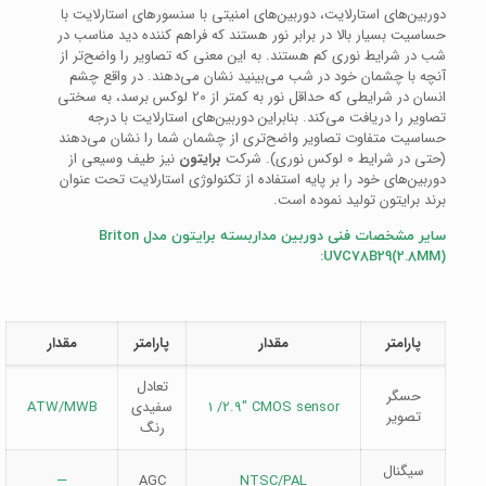
دوربین‌های استارلایت، دوربین‌های امنیتی با سنسورهای استارلایت با
حساسیت بسیار بالا در برابر نور هستند که فراهم کننده دید مناسب در
شب در شرایط نوری کم هستند. به این معنی که تصاویر را واضح‌تر از
آنچه با چشمان خود در شب می‌بینید نشان می‌دهند. در واقع چشم
انسان در شرایطی که حداقل نور به کمتر از 20 لوکس برسد، به سختی
تصاویر را دریافت می‌کند. بنابراین دوربین‌های استارلایت با درجه
حساسیت متفاوت تصاویر واضح‌تری از چشمان شما را نشان می‌دهند
(حتی در شرایط 0 لوکس نوری). شرکت
برایتون
نیز طیف وسیعی از
دوربین‌های خود را بر پایه استفاده از تکنولوژی استارلایت تحت عنوان
برند برایتون تولید نموده است.
سایر مشخصات فنی دوربین مداربسته برایتون مدل Briton
UVC78B29(2.8MM):
پارامتر
مقدار
پارامتر
مقدار
تعادل
حسگر
1 /2.9″ CMOS sensor
سفیدی
ATW/MWB
تصویر
رنگ
سیگنال
—
AGC
NTSC/PAL