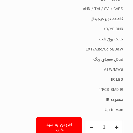
AHD / TVI / CVI / CVBS
کاهنده نویز دیجیتال
2D/3D DNR
حالت روز/ شب
EXT/Auto/Color/B&W
تعادل سفیدی رنگ
ATW/MWB
IR LED
3PCS SMD IR
محدوده
IR
Up to 50m
دوربین
افزودن به سبد
مداربسته
خرید