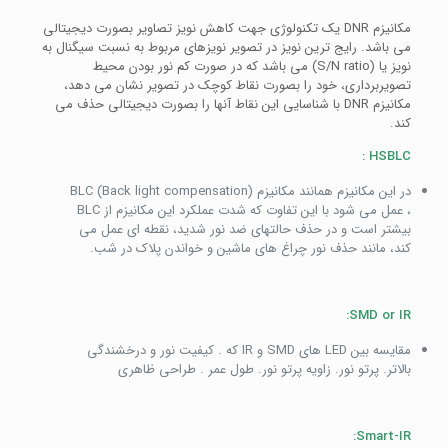
مکانیزم DNR یک تکنولوژی جهت کاهش نویز تصاویر بصورت دیجیتالی
می باشد. رایج ترین نویز در تصویر نویزهای مربوط به نسبت سیگنال به
نویز یا (S/N ratio) می باشد که در صورت کم نور بودن محیط
تصویربرداری، خود را بصورت نقاط کوچک در تصویر نشان می دهد،
مکانیزم DNR با شناسایی این نقاط آنها را بصورت دیجیتالی حذف می
کند.
HSBLC :
در این مکانیزم همانند مکانیزم BLC (Back light compensation)
، عمل می شود با این تفاوت که شدت عملکرد این مکانیزم از BLC
بیشتر است و در حذف حالتهای ضد نور شدید، نقطه ای عمل می
کند، مانند حذف نور چراغ های ماشین و خواندن پلاک در شب.
SMD or IR:
مقایسه بین LED های SMD و IR که . کیفیت نور و درخشندگی
بالاتر. پرتو نور. زاویه پرتو نور. طول عمر . طراحی ظاهری
Smart-IR: