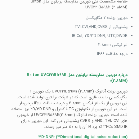
خلاصه مشخصات فنی دوربین مداربسته برایتون مدل Briton
UVC221B59M1 (2.8MM)
دوربین بولت 2 مگاپیکسل
پشتیبانی از TVI.CVI,AHD,CVBS
IR Cut, 2D/3D DNR, UTC,DWDR
لنز فیکس 2.8mm
درجه حفاظت IP66
درباره دوربین مداربسته برایتون مدل Briton UVC221B59M1
(2.8MM):
دوربین بولت آنالوگ (UVC221B59M1 (2.8mm یک دوربین 2
مگاپیکسلی با بدنه فلزی است که در شرکت برایتون تولید شده است.
این دوربین از یک لنز فیکس 2.8mm و درجه حفاظت IP66 برخوردار
است. در این دوربین از تکنولوژی UTC کنترل و 2D/3D DNR نیز استفاده
شده است. دوربین بولت آنالوگ (UVC221B59M1(2.8mm از خروجی
های AHD، TVI، CVI و CVBS پشتیبانی می کند. این دوربین دارای
3PCs SMD IR که برد IR آن را به 50 متر می رساند.
3D-DNR: (3Dimentional digital noise reduction):