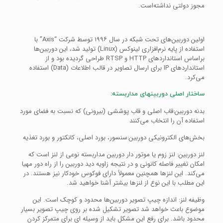
مجوز دولتی نداشته‌است.
اولین دوربین‌های تحت شبکه در سال ۱۹۹۶ توسط شرکت “Axis” با
استفاده از پایه نرم‌افزاری لینوکس (Linux) تولید شد، این دوربین‌ها
براساس استانداردهای HTTP و RTSP طراحی گردیده بود و از
استانداردهای IP برای ارسال تصاویر در قالب اطلاعات (Data) استفاده
می‌کرد.
ساختار اصلی دوربینهای مداربسته:
بدنه دوربین:قاب اصلی و قاب پوششی (بیرونی) که نسبت به فضای مورد
استفاده آن را انتخاب می‌کنند
بخش‌های الکترونیکی دوربین:سنسور، بورد اصلی، کانکتور و بورد تغذیه
لنز دوربین: لنز زوم یا موتور دار دوربین مداربسته نوعی از لنز است که
امکان تغییر فاصله کانونی و در نتیجه زاویه دید دوربین را از راه دور مهیا
می‌کند. این لنزها همچنین معمولاً دارای فوکوس خودکار نیز هستند. در
این مطلب با این نوع از لنزها بیشتر آشنا خواهید شد.
وظیفه لنز: اندازه چیپ تصویر دوربین‌ها محدود و کوچک است. این
موضوع باعث خواهد شد تصویر تشکیل شده بر روی چیپ تصویر بسیار
محدود باشد. برای رفع این مشکل باید از وسیله ای برای متمرکز کردن