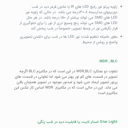
زاویه پرتو نور رایج LED های IR یا مادون قرمز دید در شب
دوربینهای مداربسته 8-30درجه می باشد. در حالی که زاویه نور
LED های SMD می تواند بیشتر از 150 درجه باشد. در هر حال
LED های SMD می تواند رنج وسیع تری از نور را برای جلوگیری از
قرار نگرفتن نور در وسط تصویر، خصوصاً در شب پخش کند.
بطور عامیانه تنظیم شدت نور LED ها در شب برای داشتن تصویری
واضح و روشن از محیط.
WDR , BLC:
تفاوت دو عملکرد WDR,BLC در این است که در مکانیزم BLC اگرچه
تصویر در قسمت های کم نور بهتر می شود اما تفاوتی در قسمت های
پرنور تصویر ایجاد نمی شود و ضدنور موجود در تصویر همچنان باقی
می ماند. این در حالی است که در مکانیزم WDR اساس کار عکس این
مکانیزم است.
Star Light استار لایت یا قابلیت دید در شب رنگی: