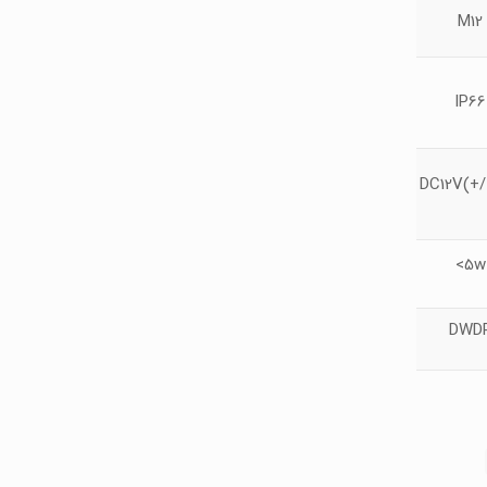
M12
IP66
DC12V(+/
5w>
DWD