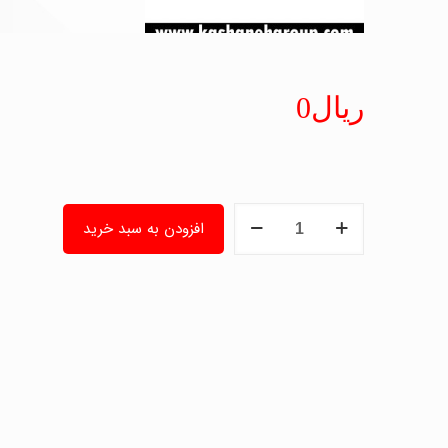
ریال
0
دوربین
افزودن به سبد خرید
مداربسته
برایتون
Briton
مدل
UVC77B19B-
C
عدد