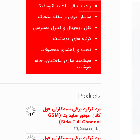
راهبند برقی-راهبند اتوماتیک
سایبان برقی و سقف متحرک
قفل دیجیتال و کنترل دسترسی
کرکره های اتوماتیک
نصب و راهنمای محصولات
هوشمند سازی ساختمان، خانه
هوشمند
Products
برد کرکره برقی سیمکارتی فول
کانال موتور ساید بتا (GSM
Side Full Channel)
ریال
69,500,000
برد کرکره برقی سیمکارتی فول