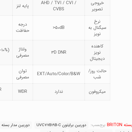
خروجی
AHD / TVI / CVI /
پایه لنز
تصویر
CVBS
نرخ
درجه
سیگنال به
>50dB
حفاظت
نویز
کاهنده
ولتاژ
-10%)
نویز
3D DNR
مصرفی
دیجیتال
حالت روز/
توان
EXT/Auto/Color/B&W
شب
مصرفی
R
میکروفون
ندارد
WDR
BRITO
برچسب:
دوربین برایتون UVC77B19B-C
دوربین مدار بسته