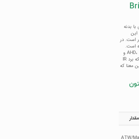
ه برایتون Briton
کسلی با بدنه
این
و درجه حفاظت IP66 برخوردار است. در
یز استفاده شده است.
دوربین بولت آنالوگ UVC77B19B-C از خروجی های AHD، TVI، CVI و
CVBS پشتیبانی می کند. این دوربین دارای 1PCs warmlight که برد IR
Sta می باشد، به این معنا که
تون
مقدار
ATW/Ma