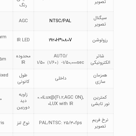
تصویر
رنگ
سیگنال
AGC
NTSC/PAL
تصویر
arm
رزولوشن
1920H*1080V
IR LED
t
شاتر
AUTO/
محدوده
25m
الکترونیکی
1/50（1/60）-1/50,000sec
IR
همزمان
طول
ixed
داخلی
سازی
کانونی
زاویه
کمترین
0.01Lux@(F1.2,AGC ON),
دید
°
نور تابشی
0LUX with IR
دوربین
نرخ فریم
PAL/NTSC: 25/30fps
نوع لنز
ris
تصویر