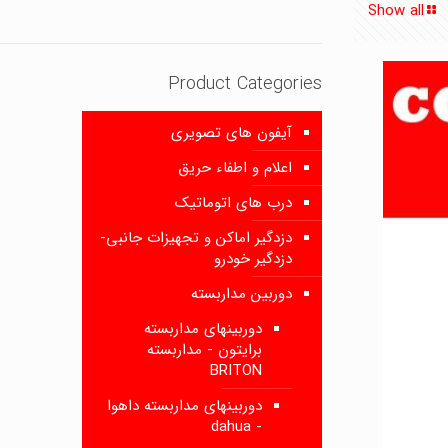
Show all
Product Categories
آیفون های تصویری
اعلام و اطفاء حریق
درب های اتوماتیک
دزدگیر اماکن و تجهیزات جانبی-
دزدگیر خودرو
دوربین مداربسته
دوربینهای مداربسته
برایتون - مداربسته
BRITON
دوربینهای مداربسته داهوا
- dahua