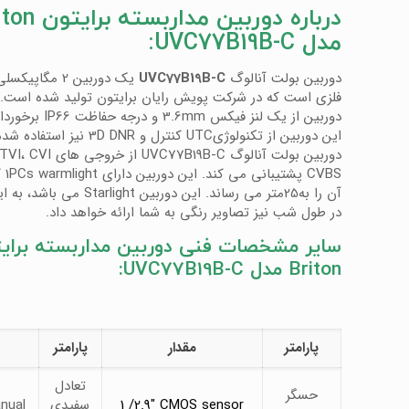
درباره دوربین مداربست
مدل UVC77B19B-C:
دوربین بولت آنالوگ
UVC77B19B-C
یک دوربین 2 مگاپی
فلزی است که در شرکت پویش رایان برایتون تولید شده است. 
دوربین از یک لنز فیکس 3.6mm 
این دوربین از تکنولوژیUTC کنترل و 3D DNR ن
آن را به25متر می رساند. این دوربین rlight
در طول شب نیز تصاویر رنگی به شما ارائه خواهد داد.
سایر مشخصات فنی دوربین مداربسته برای
Briton مدل UVC77B19B-C:
پارامتر
مقدار
پارامتر
تعادل
حسگر
1 /2.9″ CMOS sensor
سفیدی
nual