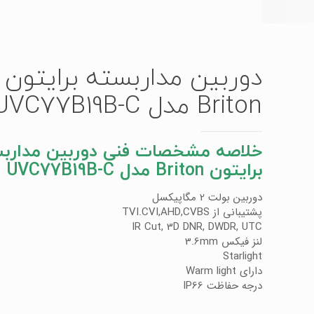
دوربین مداربسته برایتون
Briton مدل UVC77B19B-C
خلاصه مشخصات فنی دوربین مدارب
برایتون Briton مدل UVC77B19B-C
دوربین بولت 2 مگاپیکسل
پشتیبانی از TVI.CVI,AHD,CVBS
IR Cut, 3D DNR, DWDR, UTC
لنز فیکس 3.6mm
Starlight
دارای Warm light
درجه حفاظت IP66