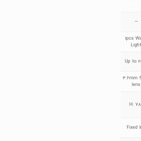
—
1pcs W
Ligh
Up to 
3.6mm f
lens
H: 78
Fixed I