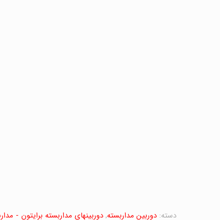
دسته:
دوربین مداربسته
,
دوربینهای مداربسته برایتون - مداربسته N