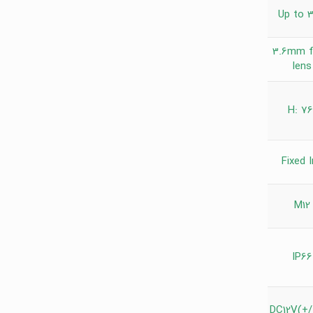
Up to 
3.6mm f
lens
H: 76
Fixed I
M12
IP66
DC12V(+/