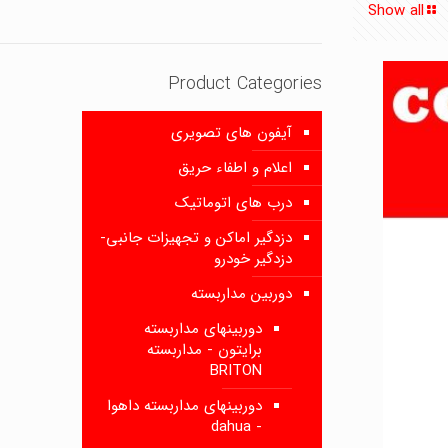
Show all
Product Categories
آیفون های تصویری
اعلام و اطفاء حریق
درب های اتوماتیک
دزدگیر اماکن و تجهیزات جانبی-
دزدگیر خودرو
دوربین مداربسته
دوربینهای مداربسته
برایتون - مداربسته
BRITON
دوربینهای مداربسته داهوا
- dahua