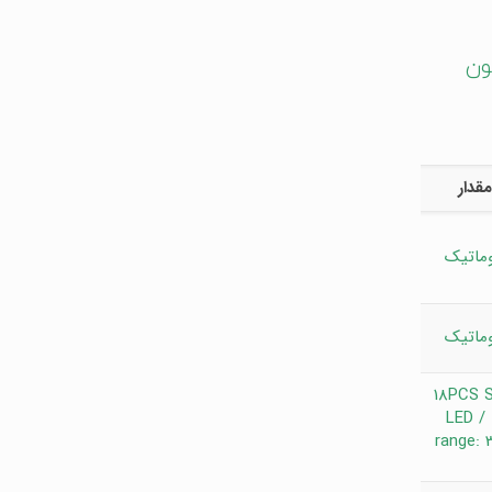
ون
مقدار
وماتیک
وماتیک
18PCS 
LED / 
range: 