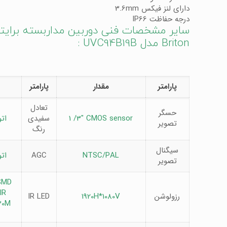
دارای لنز فیکس 3.6mm
درجه حفاظت IP66
سایر مشخصات فنی دوربین مداربسته برایت
Briton مدل UVC94B19B :
پارامتر
مقدار
پارامتر
تعادل
حسگر
1 /3″ CMOS sensor
سفیدی
ات
تصویر
رنگ
سیگنال
NTSC/PAL
AGC
ات
تصویر
SMD
IR
رزولوشن
1920H*1080V
IR LED
30M