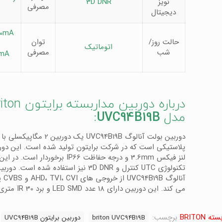
نویز
3D DNR
مصرفی
دیجیتال
70mA
حالت روز/
توان
اتوماتیک
شب
مصرفی
0mA
درباره دوربین مداربسته ب
مدل
UVC94B19B
:
دوربین بولت آنالوگ UVC94B19B یک دوربین 2 مگ
پلاستیکی است که در شرکت برایتون تولید شده است. این دور
لنز فیکس 3.6mm و درجه حفاظت IP66 برخوردار اس
تکنولوژی UTC کنترل و 3D DNR نیز استفاده شده است.
آنالوگ 
می کند. این دوربین دارای 18 عدد LED SMD و برد IR 30 متری است.
BRITO
برچسب:
briton UVC94B19B
دوربین برایتون UVC94B19B