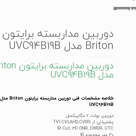
دوربین مداربسته برایتون
Briton مدل UVC94B19B
دوربین مداربسته برایت
مدل UVC94B19B
خلاصه مشخصات فنی دوربین مداربسته برایتون Briton مدل
UVC94B19B
دوربین بولت 2 مگاپیکسل
پشتیبانی از TVI.CVI,AHD,CVBS
IR Cut, 3D DNR, DWDR, UTC
30 متر محدوده IR