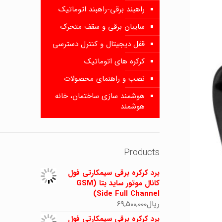
راهبند برقی-راهبند اتوماتیک
سایبان برقی و سقف متحرک
قفل دیجیتال و کنترل دسترسی
کرکره های اتوماتیک
نصب و راهنمای محصولات
هوشمند سازی ساختمان، خانه
هوشمند
Products
برد کرکره برقی سیمکارتی فول
کانال موتور ساید بتا (GSM
Side Full Channel)
ریال
69,500,000
برد کرکره برقی سیمکارتی فول