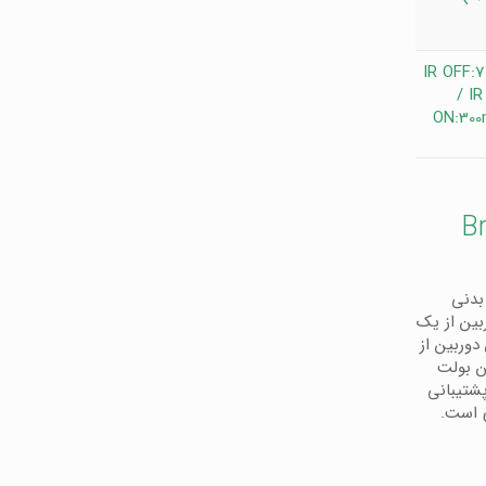
IR OFF:
/ IR
ON:30
رایتون Briton
اپیکسلی با بدنی
بین از یک
ت. در این دوربین از
 دوربین بولت
UVC94B19B از خروجی های AHD، TVI، CVI و CVBS پشتیبانی