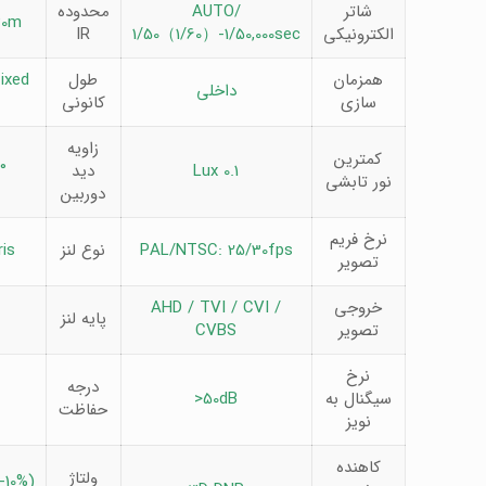
شاتر
AUTO/
محدوده
30m
الکترونیکی
1/50（1/60）-1/50,000sec
IR
همزمان
طول
ixed
داخلی
سازی
کانونی
زاویه
کمترین
0.1 Lux
دید
°
نور تابشی
دوربین
نرخ فریم
PAL/NTSC: 25/30fps
نوع لنز
ris
تصویر
خروجی
AHD / TVI / CVI /
پایه لنز
تصویر
CVBS
نرخ
درجه
سیگنال به
>50dB
حفاظت
نویز
کاهنده
ولتاژ
-10%)