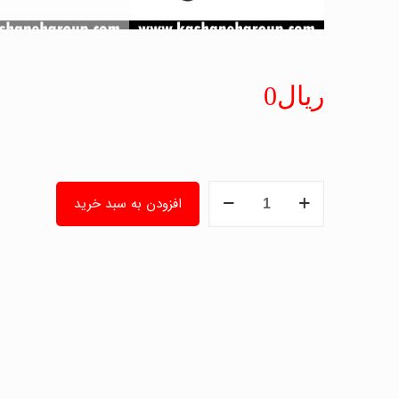
ریال
0
دوربین
افزودن به سبد خرید
مداربسته
برایتون
Briton
مدل
UVC94B19B
عدد