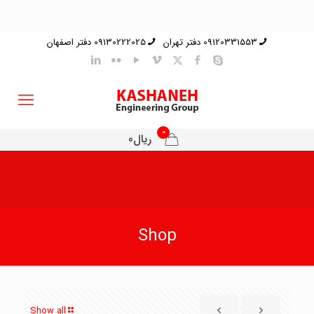
09120331553 دفتر تهران
09130222025 دفتر اصفهان
0
ریال0
Shop
Show all