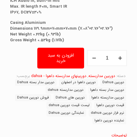
1CH Audio In, built-in mic
Max. IR length 40m, Smart IR
IP67, DC12V±30%
Casing Aluminium
Dimensions 179.9mm×70mm×70mm (7.08″×2.76″×2.76″)
Net Weight 0.42kg (0.93lb)
Gross Weight 0.53kg (1.17lb)
دوربین
افزودن به سبد
مداربسته
خرید
داهوا
مدل
DH-
دسته:
دوربین مداربسته
,
دوربینهای مداربسته داهوا - dahua
برچسب:
HAC-
دوربین Dahua
دوربین داهوا در اصفهان
دوربین مدار بسته Dahua
HFW2601EP-
دوربین مدار بسته داهوا
دوربین مداربسته dahua
A،
دوربین مداربسته داهوا
دوربین های Dahua
فروش دوربین Dahua
دوربین
dahua
قیمت دوربین داهوا
لیست قیمت دوربین dahua
عدد
نرم فزار دوربین dahua
نمایندگی دوربین Dahua
نماینده دوربین داهوا
توضیحات