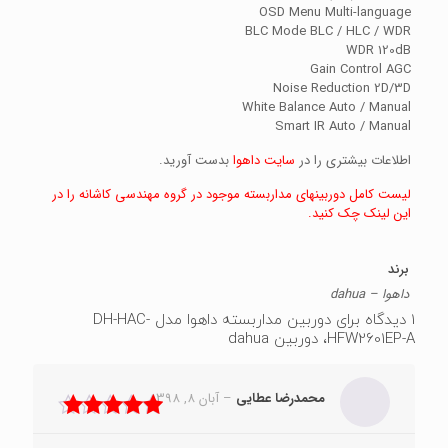
OSD Menu Multi-language
BLC Mode BLC / HLC / WDR
WDR 120dB
Gain Control AGC
Noise Reduction 2D/3D
White Balance Auto / Manual
Smart IR Auto / Manual
اطلاعات بیشتری را در
سایت داهوا
بدست آورید.
لیست کامل دوربینهای مداربسته موجود در گروه مهندسی کاشانه را در
این لینک چک کنید.
برند
داهوا – dahua
1 دیدگاه برای
دوربین مداربسته داهوا مدل DH-HAC-
HFW2601EP-A، دوربین dahua
محمدرضا عطایی
–
آبان 8, 1398
نمره
5
از 5