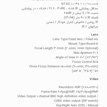
NTSC: 1 / 3s ~ 1 / 100،000s
حداقل روشنایی 0.01Lux / F1.9 ، 30IRE ، 0Lux IR در روشنایی
نسبت S / N بیش از 65dB
فاصله IR تا 40 متر (130fet)
IR روشن / خاموش کنترل خودکار / دستی
چراغهای IR 2
Lens
Lens Type Fixed lens / Fixed iris
Mount Type Board-in
Focal Length 3.6mm (2.8mm, 6mm Optional)
Max Aperture F1.9
Angle of View H: 70° (89°/47°)
Focus Control N/A
Close Focus Distance 1500mm (900mm, 3900mm)
59” (35.4”, 153.5′)
Video
Resolution 6MP (2880×1920)
Frame Rate 20fps@6MP, 25/30fps@4MP
Video Output 1-channel BNC high definition video output /
CVBS video output (DIP switch)
Day/Night Auto (ICR) / Manual