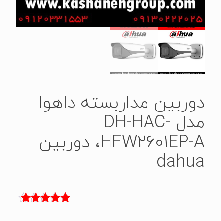
دوربین مداربسته داهوا
مدل DH-HAC-
HFW2601EP-A، دوربین
dahua
1
امتیاز
5.00
از 5 امتیاز