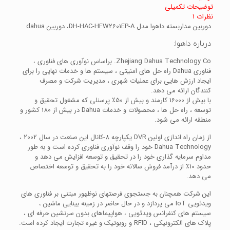
توضیحات تکمیلی
نظرات
1
دوربین مداربسته داهوا مدل DH-HAC-HFW2601EP-A، دوربین dahua
درباره داهوا:
Zhejiang Dahua Technology Co. براساس نوآوری های فناوری ،
فناوری Dahua راه حل های امنیتی ، سیستم ها و خدمات نهایی را برای
ایجاد ارزش هایی برای عملیات شهری ، مدیریت شرکت و مصرف
کنندگان ارائه می دهد.
با بیش از 16000 کارمند و بیش از 50٪ پرسنلی که مشغول تحقیق و
توسعه ، راه حل ها ، محصولات و خدمات Dahua در بیش از 180 کشور و
منطقه ارائه می شود.
از زمان راه اندازی اولین DVR یکپارچه 8-کانال این صنعت در سال 2002 ،
Dahua Technology خود را وقف نوآوری فناوری کرده است و به طور
مداوم سرمایه گذاری خود را در تحقیق و توسعه افزایش می دهد و
حدود 10٪ از درآمد فروش سالانه خود را به تحقیق و توسعه اختصاص
می دهد.
این شرکت همچنان به جستجوی فرصتهای نوظهور مبتنی بر فناوری های
ویدئویی IoT می پردازد و در حال حاضر در زمینه بینایی ماشین ،
سیستم های کنفرانس ویدئویی ، هواپیماهای بدون سرنشین حرفه ای ،
پلاک های الکترونیکی ، RFID و روبوتیک و غیره تجارت ایجاد کرده است.