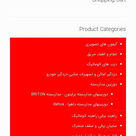
Shopping Cart
Product Categories
آیفون های تصویری
اعلام و اطفاء حریق
درب های اتوماتیک
دزدگیر اماکن و تجهیزات جانبی-دزدگیر خودرو
دوربین مداربسته
دوربینهای مداربسته برایتون - مداربسته BRITON
دوربینهای مداربسته داهوا - dahua
راهبند برقی-راهبند اتوماتیک
سایبان برقی و سقف متحرک
قفل دیجیتال و کنترل دسترسی