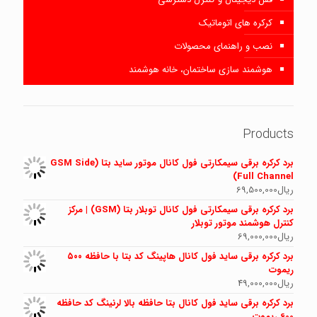
کرکره های اتوماتیک
نصب و راهنمای محصولات
هوشمند سازی ساختمان، خانه هوشمند
Products
برد کرکره برقی سیمکارتی فول کانال موتور ساید بتا (GSM Side
Full Channel)
ریال
69,500,000
برد کرکره برقی سیمکارتی فول کانال توبلار بتا (GSM) | مرکز
کنترل هوشمند موتور توبلار
ریال
69,000,000
برد کرکره برقی ساید فول کانال هاپینگ کد بتا با حافظه ۵۰۰
ریموت
ریال
49,000,000
برد کرکره برقی ساید فول کانال بتا حافظه بالا لرنینگ کد حافظه
600 ریموت