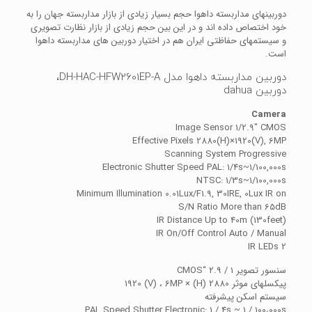
دوربینهای مداربسته داهوا حجم بسیار زیادی از بازار مداربسته جهان را به
خود اختصاص داده اند و در این بین حجم زیادی از بازار نظارت تصویری
و سیستمهای حفاظتی ایران هم در اختیار دوربین های مداربسته داهوا
است.
دوربین مداربسته داهوا مدل DH-HAC-HFW2601EP-A،
دوربین dahua
Camera
Image Sensor 1/2.9″ CMOS
Effective Pixels 2880(H)×1920(V), 6MP
Scanning System Progressive
Electronic Shutter Speed PAL: 1/4s~1/100,000s
NTSC: 1/3s~1/100,000s
Minimum Illumination 0.01Lux/F1.9, 30IRE, 0Lux IR on
S/N Ratio More than 65dB
IR Distance Up to 40m (130feet)
IR On/Off Control Auto / Manual
IR LEDs 2
سنسور تصویر 1 / 2.9 “CMOS
پیکسلهای موثر 2880 (H) × 1920 (V) ، 6MP
سیستم اسکن پیشرفته
PAL Speed Shutter Electronic: 1 / 4s ~ 1 / 100،000s