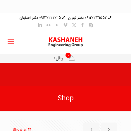
09120331553 دفتر تهران
09130222025 دفتر اصفهان
0
ریال0
Shop
Show all