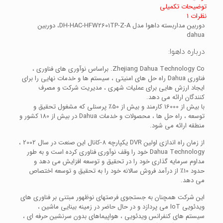
توضیحات تکمیلی
نظرات
1
دوربین مداربسته داهوا مدل DH-HAC-HFW2601TP-Z-A، دوربین
dahua
درباره داهوا:
Zhejiang Dahua Technology Co. براساس نوآوری های فناوری ،
فناوری Dahua راه حل های امنیتی ، سیستم ها و خدمات نهایی را برای
ایجاد ارزش هایی برای عملیات شهری ، مدیریت شرکت و مصرف
کنندگان ارائه می دهد.
با بیش از 16000 کارمند و بیش از 50٪ پرسنلی که مشغول تحقیق و
توسعه ، راه حل ها ، محصولات و خدمات Dahua در بیش از 180 کشور و
منطقه ارائه می شود.
از زمان راه اندازی اولین DVR یکپارچه 8-کانال این صنعت در سال 2002 ،
Dahua Technology خود را وقف نوآوری فناوری کرده است و به طور
مداوم سرمایه گذاری خود را در تحقیق و توسعه افزایش می دهد و
حدود 10٪ از درآمد فروش سالانه خود را به تحقیق و توسعه اختصاص
می دهد.
این شرکت همچنان به جستجوی فرصتهای نوظهور مبتنی بر فناوری های
ویدئویی IoT می پردازد و در حال حاضر در زمینه بینایی ماشین ،
سیستم های کنفرانس ویدئویی ، هواپیماهای بدون سرنشین حرفه ای ،