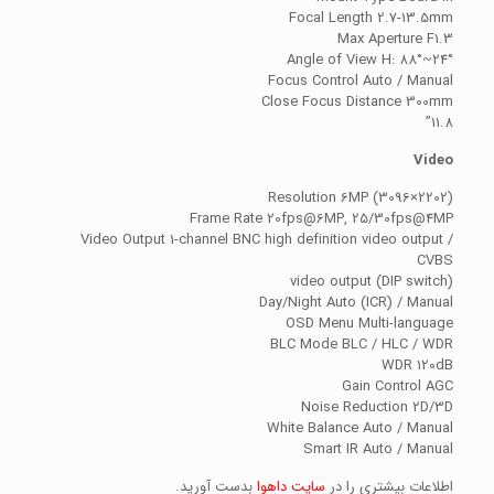
Focal Length 2.7-13.5mm
Max Aperture F1.3
Angle of View H: 88°~24°
Focus Control Auto / Manual
Close Focus Distance 300mm
11.8”
Video
Resolution 6MP (3096×2202)
Frame Rate 20fps@6MP, 25/30fps@4MP
Video Output 1-channel BNC high definition video output /
CVBS
video output (DIP switch)
Day/Night Auto (ICR) / Manual
OSD Menu Multi-language
BLC Mode BLC / HLC / WDR
WDR 120dB
Gain Control AGC
Noise Reduction 2D/3D
White Balance Auto / Manual
Smart IR Auto / Manual
اطلاعات بیشتری را در
سایت داهوا
بدست آورید.