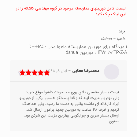
لیست کامل دوربینهای مداربسته موجود در گروه مهندسی کاشانه را در
این لینک چک کنید.
برند
داهوا – dahua
1 دیدگاه برای
دوربین مداربسته داهوا مدل DH-HAC-
HFW2601TP-Z-A، دوربین dahua
محمدرضا عطایی
–
آبان 8, 1398
نمره
5
از 5
قیمت بسیار مناسبی دادن روی محصولات داهوا موقع خرید.
ولی بهترین مزیت اینه که واقعا پاسخگو هستن. یکی از دوربینها
ایراد کارخانه ای داشت وقتی به دست ما رسید، ولی هماهنگ
کردیم و ظرف 48 ساعت یه دوربین جدید برامون ارسال شد.
ارسال بسیار سریع و جوابگویی بهترین مزیت این شرکن بود.
ممنون.