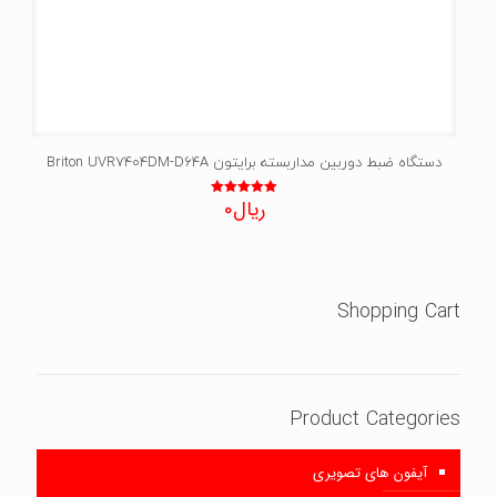
دستگاه ضبط دوربین مداربسته برایتون Briton UVR7404DM-D64A
ریال
0
نمره
5.00
از 5
Shopping Cart
Product Categories
آیفون های تصویری