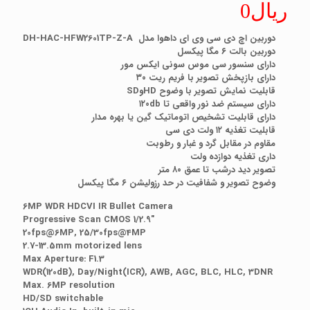
ریال
0
مشتری
دوربین اچ دی سی وی ای داهوا مدل DH-HAC-HFW2601TP-Z-A
دوربین بالت ۶ مگا پیکسل
دارای سنسور سی موس سونی ایکس مور
دارای بازپخش تصویر با فریم ریت ۳۰
قابلیت نمایش تصویر با وضوح HDوSD
دارای سیستم ضد نور واقعی تا ۱۲۰db
دارای قابلیت تشخیص اتوماتیک گین یا بهره مدار
قابلیت تغذیه ۱۲ ولت دی سی
مقاوم در مقابل گرد و غبار و رطوبت
داری تغذیه دوازده ولت
تصویر دید درشب تا عمق ۸۰ متر
وضوح تصویر و شفافیت در حد رزولیشن ۶ مگا پیکسل
6MP WDR HDCVI IR Bullet Camera
1/2.9″ Progressive Scan CMOS
20fps@6MP, 25/30fps@4MP
2.7-13.5mm motorized lens
Max Aperture: F1.3
WDR(120dB), Day/Night(ICR), AWB, AGC, BLC, HLC, 3DNR
Max. 6MP resolution
HD/SD switchable