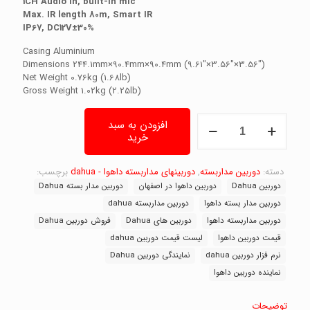
1CH Audio In, built-in mic
Max. IR length 80m, Smart IR
IP67, DC12V±30%
Casing Aluminium
Dimensions 244.1mm×90.4mm×90.4mm (9.61″×3.56″×3.56″)
Net Weight 0.76kg (1.68lb)
Gross Weight 1.02kg (2.25lb)
دوربین
افزودن به سبد
مداربسته
خرید
داهوا
مدل
DH-
دسته:
دوربین مداربسته
,
دوربینهای مداربسته داهوا - dahua
برچسب:
HAC-
دوربین Dahua
دوربین داهوا در اصفهان
دوربین مدار بسته Dahua
HFW2601TP-
دوربین مدار بسته داهوا
دوربین مداربسته dahua
Z-
دوربین مداربسته داهوا
دوربین های Dahua
فروش دوربین Dahua
A،
دوربین
قیمت دوربین داهوا
لیست قیمت دوربین dahua
dahua
نرم فزار دوربین dahua
نمایندگی دوربین Dahua
عدد
نماینده دوربین داهوا
توضیحات