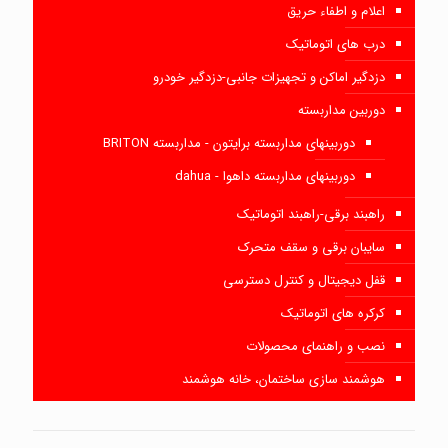
اعلام و اطفاء حریق
درب های اتوماتیک
دزدگیر اماکن و تجهیزات جانبی-دزدگیر خودرو
دوربین مداربسته
دوربینهای مداربسته برایتون - مداربسته BRITON
دوربینهای مداربسته داهوا - dahua
راهبند برقی-راهبند اتوماتیک
سایبان برقی و سقف متحرک
قفل دیجیتال و کنترل دسترسی
کرکره های اتوماتیک
نصب و راهنمای محصولات
هوشمند سازی ساختمان، خانه هوشمند