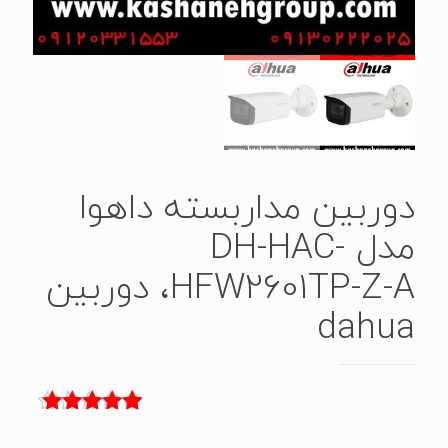
دوربین مداربسته داهوا
مدل DH-HAC-
HFW2601TP-Z-A، دوربین
dahua
1
امتیاز
5.00
از 5 امتیاز