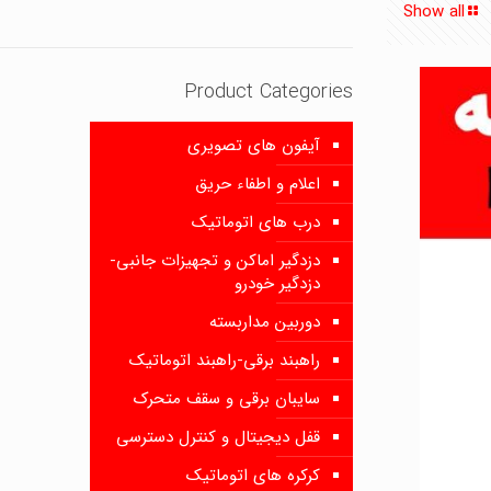
Show all
Product Categories
آیفون های تصویری
اعلام و اطفاء حریق
درب های اتوماتیک
دزدگیر اماکن و تجهیزات جانبی-
دزدگیر خودرو
دوربین مداربسته
راهبند برقی-راهبند اتوماتیک
سایبان برقی و سقف متحرک
قفل دیجیتال و کنترل دسترسی
کرکره های اتوماتیک