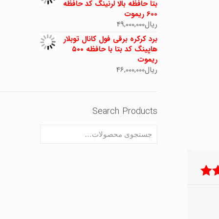
بتا حافظه بالا لرنینگ کد حافظه
600 ریموت
ریال
49,000,000
برد کرکره برقی فول کانال توبلار
هاپینگ کد بتا با حافظه ۵۰۰
ریموت
ریال
46,000,000
Search Products
 5