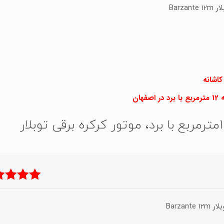
کاشانه
ان
موتور توبلار بارزانته 12مترمربع با برد، موتور کرکره برقی توبلار
نمره
5
از