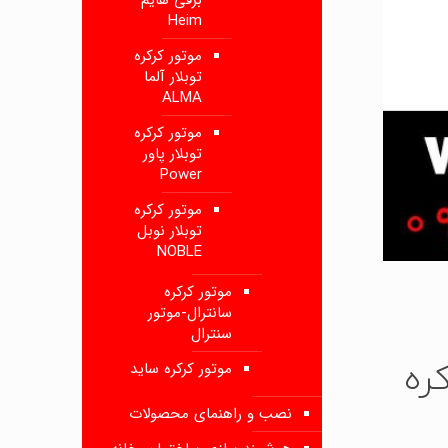
برقی هایم
Heim
موتور کرکره
توبلار آلما
ALMA
موتور کرکره
توبلار پاور
Power
موتور کرکره
توبلار نوبل
NOBLE
موتور کرکره
سانترال-موتور
سنترال
کره
موتور کرکره ساید
نصب و راهنمای محصولات