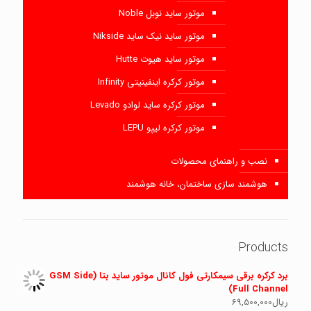
موتور ساید نوبل Noble
موتور ساید نیک ساید Nikside
موتور ساید هیوت Hutte
موتور کرکره اینفینیتی Infinity
موتور کرکره ساید لوادو Levado
موتور کرکره لیپو LEPU
نصب و راهنمای محصولات
هوشمند سازی ساختمان، خانه هوشمند
Products
برد کرکره برقی سیمکارتی فول کانال موتور ساید بتا (GSM Side
Full Channel)
ریال
69,500,000