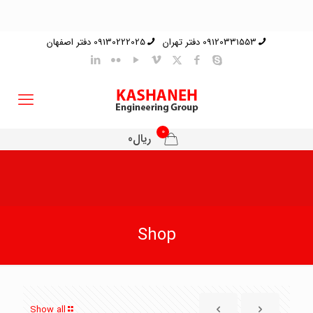
09120331553 دفتر تهران
09130222025 دفتر اصفهان
0
ریال0
Shop
Show all