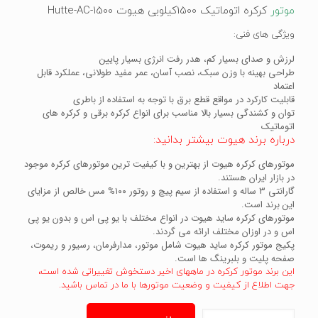
موتور
کرکره اتوماتیک 1500کیلویی هیوت Hutte-AC-1500
ویژگی های فنی:
لرزش و صدای بسیار کم، هدر رفت انرژی بسیار پایین
طراحی بهینه با وزن سبک، نصب آسان، عمر مفید طولانی، عملکرد قابل
اعتماد
قابلیت کارکرد در مواقع قطع برق با توجه به استفاده از باطری
توان و کشندگی بسیار بالا مناسب برای انواع کرکره برقی و کرکره های
اتوماتیک
درباره برند هیوت بیشتر بدانید:
موتورهای کرکره هیوت از بهترین و با کیفیت ترین موتورهای کرکره موجود
در بازار ایران هستند.
گارانتی ۳ ساله و استفاده از سیم پیچ و روتور ۱۰۰% مس خالص از مزایای
این برند است.
موتورهای کرکره ساید هیوت در انواع مختلف با یو پی اس و بدون یو پی
اس و در اوزان مختلف ارائه می گردند.
پکیج موتور کرکره ساید هیوت شامل موتور، مدارفرمان، رسیور و ریموت،
صفحه پلیت و بلبرینگ ها است.
این برند موتور کرکره در ماههای اخیر دستخوش تغییراتی شده است،
جهت اطلاع از کیفیت و وضعیت موتورها با ما در تماس باشید.
موتور