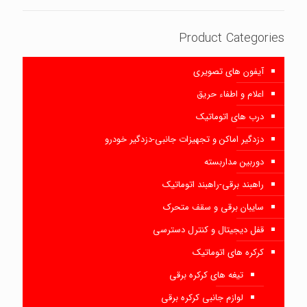
Product Categories
آیفون های تصویری
اعلام و اطفاء حریق
درب های اتوماتیک
دزدگیر اماکن و تجهیزات جانبی-دزدگیر خودرو
دوربین مداربسته
راهبند برقی-راهبند اتوماتیک
سایبان برقی و سقف متحرک
قفل دیجیتال و کنترل دسترسی
کرکره های اتوماتیک
تیغه های کرکره برقی
لوازم جانبی کرکره برقی