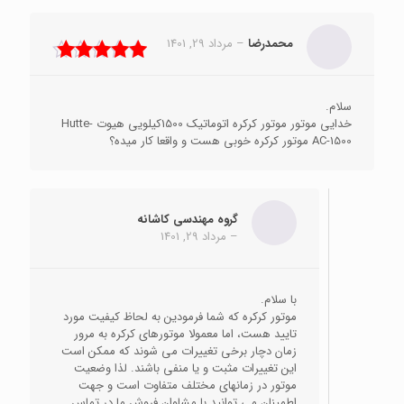
محمدرضا
–
مرداد 29, 1401
نمره
5
از 5
سلام.
خدایی موتور موتور کرکره اتوماتیک 1500کیلویی هیوت Hutte-
AC-1500 موتور کرکره خوبی هست و واقعا کار میده؟
گروه مهندسی کاشانه
–
مرداد 29, 1401
با سلام.
موتور کرکره که شما فرمودین به لحاظ کیفیت مورد
تایید هست، اما معمولا موتورهای کرکره به مرور
زمان دچار برخی تغییرات می شوند که ممکن است
این تغییرات مثبت و یا منفی باشند. لذا وضعیت
موتور در زمانهای مختلف متفاوت است و جهت
اطمینان می توانید با مشاوان فروش ما در تماس