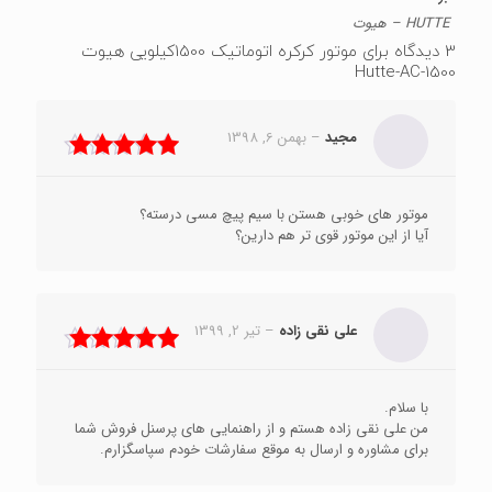
HUTTE – هیوت
3 دیدگاه برای
موتور کرکره اتوماتیک 1500کیلویی هیوت
Hutte-AC-1500
مجید
–
بهمن 6, 1398
نمره
5
از 5
موتور های خوبی هستن با سیم پیچ مسی درسته؟
آیا از این موتور قوی تر هم دارین؟
علی نقی زاده
–
تیر 2, 1399
نمره
5
از 5
با سلام.
من علی نقی زاده هستم و از راهنمایی های پرسنل فروش شما
برای مشاوره و ارسال به موقع سفارشات خودم سپاسگزارم.