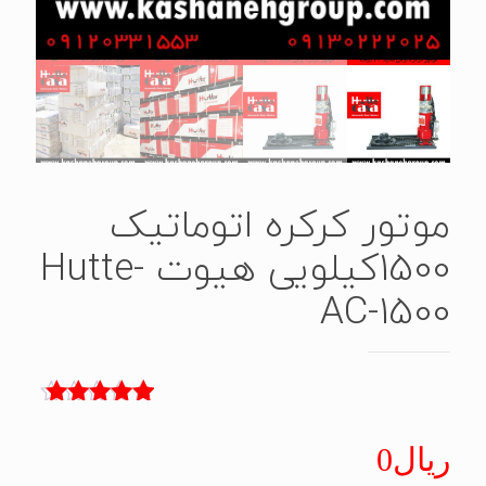
موتور کرکره اتوماتیک
1500کیلویی هیوت Hutte-
AC-1500
3
امتیاز
5.00
از 5 امتیاز
ریال
0
مشتری