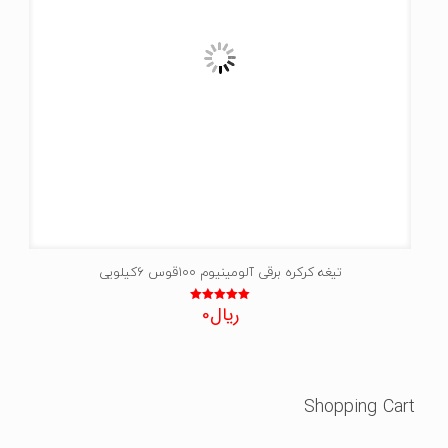
تیغه کرکره برقی آلومینیوم 100قوس 6کیلویی
ریال
0
نمره
5.00
از 5
Shopping Cart